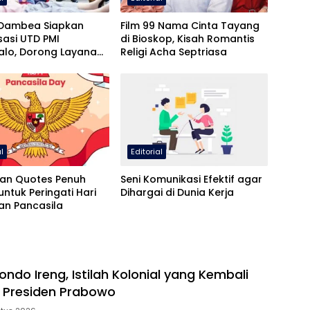
Dambea Siapkan
Film 99 Nama Cinta Tayang
isasi UTD PMI
di Bioskop, Kisah Romantis
alo, Dorong Layanan
Religi Acha Septriasa
ebih Maksimal
al
Editorial
an Quotes Penuh
Seni Komunikasi Efektif agar
ntuk Peringati Hari
Dihargai di Dunia Kerja
an Pancasila
ondo Ireng, Istilah Kolonial yang Kembali
 Presiden Prabowo