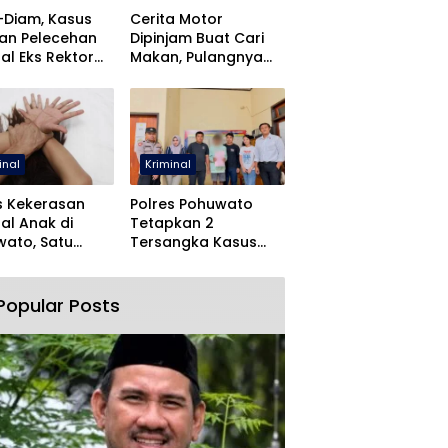
-Diam, Kasus
Cerita Motor
an Pelecehan
Dipinjam Buat Cari
al Eks Rektor
Makan, Pulangnya
O Dihentikan
Malah Lewat Polres
Pohuwato
inal
Kriminal
s Kekerasan
Polres Pohuwato
al Anak di
Tetapkan 2
ato, Satu
Tersangka Kasus
angka Ditahan
Dugaan Rudapaksa
dan Pencabulan
Popular Posts