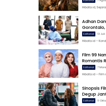
Editorial
7 Agu
Hibata.id, Sejar
Adhan Damb
Gorontalo,
Editorial
13 Jul
Hibata.id – Kond
Film 99 Na
Romantis R
Editorial
7 Mar
Hibata.id – Film
Sinopsis Fi
Degup Jan
Editorial
11 Okt