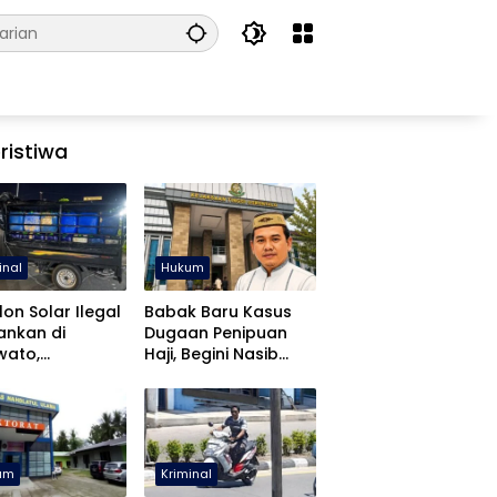
ristiwa
inal
Hukum
lon Solar Ilegal
Babak Baru Kasus
ankan di
Dugaan Penipuan
wato,
Haji, Begini Nasib
libatan APH
Mustafa Yasin
diki
um
Kriminal