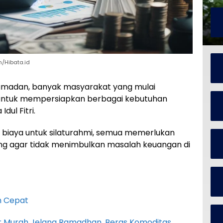
/Hibata.id
Ramadan, banyak masyarakat yang mulai
untuk mempersiapkan berbagai kebutuhan
dul Fitri.
a biaya untuk silaturahmi, semua memerlukan
 agar tidak menimbulkan masalah keuangan di
n Cepat
r Murah Jelang Ramadhan, Beras Komoditas