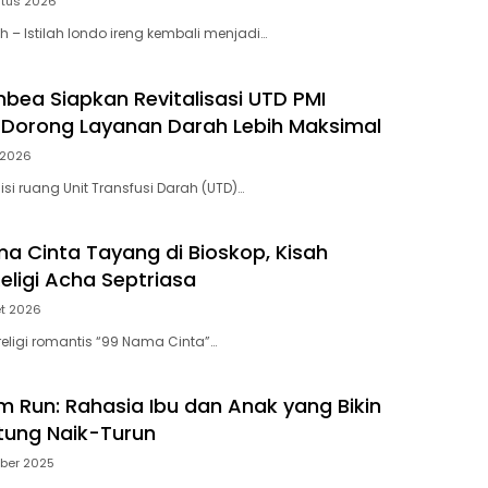
stus 2026
ah – Istilah londo ireng kembali menjadi…
ea Siapkan Revitalisasi UTD PMI
 Dorong Layanan Darah Lebih Maksimal
i 2026
isi ruang Unit Transfusi Darah (UTD)…
ma Cinta Tayang di Bioskop, Kisah
eligi Acha Septriasa
et 2026
 religi romantis “99 Nama Cinta”…
lm Run: Rahasia Ibu dan Anak yang Bikin
tung Naik-Turun
ober 2025