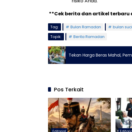
risiko Anda.
**Cek berita dan artikel terbaru 
Tag:
Bulan Ramadan
bulan su
Topik:
Berita Ramadan
Tekan Harga Beras Mahal, Pem
Pos Terkait
Editorial
Editori