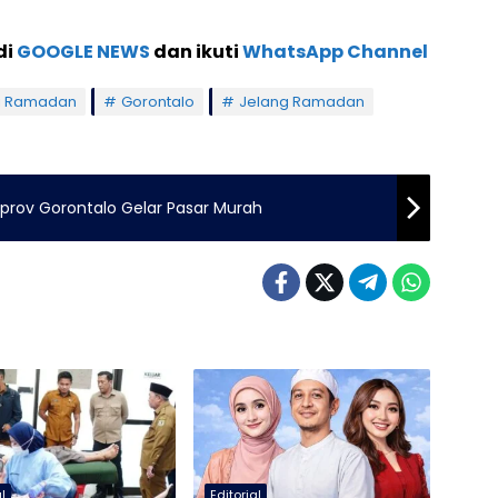
di
GOOGLE NEWS
dan ikuti
WhatsApp Channel
ci Ramadan
Gorontalo
Jelang Ramadan
prov Gorontalo Gelar Pasar Murah
al
Editorial