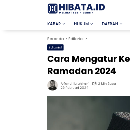
Langsung
ke
konten
KABAR
HUKUM
DAERAH
Beranda
Editorial
Editorial
Cara Mengatur K
Ramadan 2024
Arfandi Ibrahim✅
2 Min Baca
29 Februari 2024