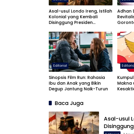
Asal-usul Londo Ireng, Istilah
Adhan 
Kolonial yang Kembali
Revital
Disinggung Presiden
Goront
Prabowo
Darah L
Editorial
Editori
Sinopsis Film Run: Rahasia
Kumpul
Ibu dan Anak yang Bikin
Makna u
Degup Jantung Naik-Turun
Kesakti
Baca Juga
Asal-usul L
Disinggung