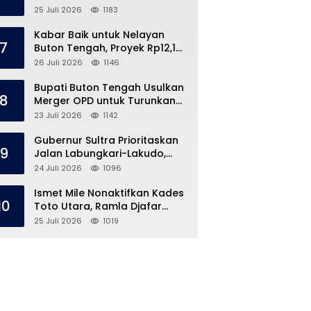
Speedboat Masih Hilang
25 Juli 2026
1183
Kabar Baik untuk Nelayan
7
Buton Tengah, Proyek Rp12,1
Miliar Akhirnya Dimulai
26 Juli 2026
1146
Bupati Buton Tengah Usulkan
8
Merger OPD untuk Turunkan
Belanja Pegawai APBD
23 Juli 2026
1142
Gubernur Sultra Prioritaskan
9
Jalan Labungkari-Lakudo,
Buteng Kebagian 1,7 Km
24 Juli 2026
1096
Ismet Mile Nonaktifkan Kades
10
Toto Utara, Ramla Djafar
Ungkap Versinya
25 Juli 2026
1019