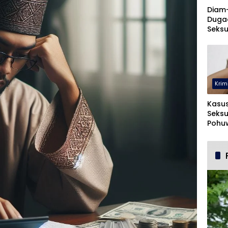
Diam
Duga
Seksu
UNUG
Krim
Kasu
Seksu
Pohuw
Ters