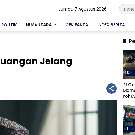
Jumat, 7 Agustus 2026
POLITIK
NUSANTARA
CEK FAKTA
INDEX BERITA
Pe
euangan Jelang
Krim
71 Ga
Diam
Pohu
Keter
Diseli
Huk