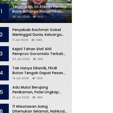
Terungkap, Ini Alasan Pemda
1
Bone Bolango Nonaktifkan
Kades Toto Utara
25 Juli 2026
1697
Penyebab Rachmat Gobel
2
Meninggal Dunia, Keluarga
Ungkap Kondisi Terakhir
11 Juli 2026
1465
Kejati Tahan Staf Ahli
3
Pemprov Gorontalo Terkait
Dugaan Korupsi Rp5 Miliar
23 Juli 2026
1416
Tak Hanya Dilantik, FKUB
4
Buton Tengah Dapat Pesan
Khusus dari Bupati Azhari
14 Juli 2026
1253
Adu Mulut Berujung
5
Penikaman, Polisi Ungkap
Kronologi di Pasar Marisa
16 Juli 2026
1189
11 Wisatawan Asing
6
Ditemukan Selamat, Nahkoda