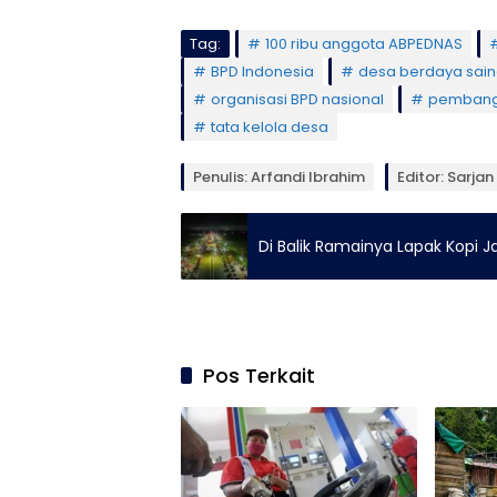
Tag:
100 ribu anggota ABPEDNAS
BPD Indonesia
desa berdaya sai
organisasi BPD nasional
pembang
tata kelola desa
Penulis: Arfandi Ibrahim
Editor: Sarjan
Di Balik Ramainya Lapak Kopi 
Pos Terkait