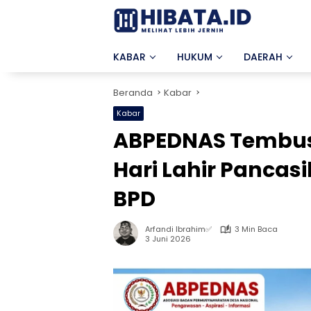
Langsung
ke
konten
KABAR
HUKUM
DAERAH
Beranda
Kabar
Kabar
ABPEDNAS Tembus 
Hari Lahir Pancasi
BPD
Arfandi Ibrahim✅
3 Min Baca
3 Juni 2026