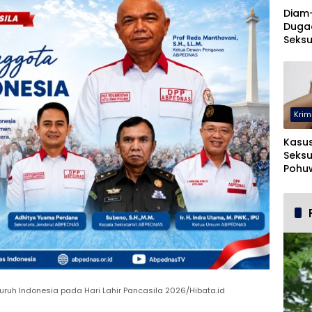
Diam
Duga
Seksu
UNUG
Krim
Kasu
Seksu
Pohuw
Ters
uruh Indonesia pada Hari Lahir Pancasila 2026/Hibata.id