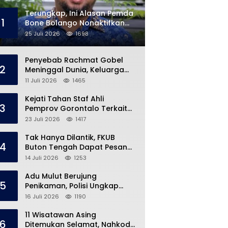
Terungkap, Ini Alasan Pemda
1
Bone Bolango Nonaktifkan
Kades Toto Utara
25 Juli 2026
1698
Penyebab Rachmat Gobel
2
Meninggal Dunia, Keluarga
Ungkap Kondisi Terakhir
11 Juli 2026
1465
Kejati Tahan Staf Ahli
3
Pemprov Gorontalo Terkait
Dugaan Korupsi Rp5 Miliar
23 Juli 2026
1417
Tak Hanya Dilantik, FKUB
4
Buton Tengah Dapat Pesan
Khusus dari Bupati Azhari
14 Juli 2026
1253
Adu Mulut Berujung
5
Penikaman, Polisi Ungkap
Kronologi di Pasar Marisa
16 Juli 2026
1190
11 Wisatawan Asing
6
Ditemukan Selamat, Nahkoda