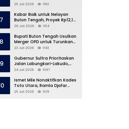
Speedboat Masih Hilang
25 Juli 2026
1183
Kabar Baik untuk Nelayan
7
Buton Tengah, Proyek Rp12,1
Miliar Akhirnya Dimulai
26 Juli 2026
1154
Bupati Buton Tengah Usulkan
8
Merger OPD untuk Turunkan
Belanja Pegawai APBD
23 Juli 2026
1143
Gubernur Sultra Prioritaskan
9
Jalan Labungkari-Lakudo,
Buteng Kebagian 1,7 Km
24 Juli 2026
1097
Ismet Mile Nonaktifkan Kades
10
Toto Utara, Ramla Djafar
Ungkap Versinya
25 Juli 2026
1019