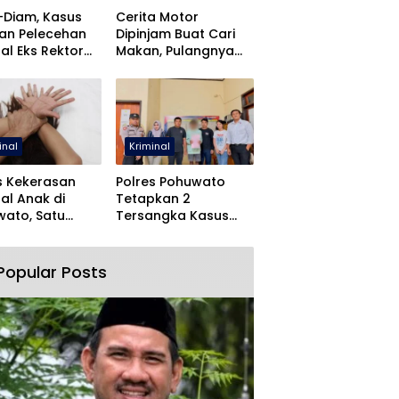
-Diam, Kasus
Cerita Motor
an Pelecehan
Dipinjam Buat Cari
al Eks Rektor
Makan, Pulangnya
O Dihentikan
Malah Lewat Polres
Pohuwato
inal
Kriminal
s Kekerasan
Polres Pohuwato
al Anak di
Tetapkan 2
ato, Satu
Tersangka Kasus
angka Ditahan
Dugaan Rudapaksa
dan Pencabulan
Popular Posts