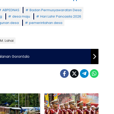
ABPEDNAS
Badan Permusyawaratan Desa
ng
desa maju
Hari Lahir Pancasila 2026
unan desa
pemerintahan desa
 M. Lahai
Jalanan Gorontalo