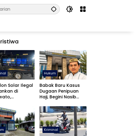
ristiwa
inal
Hukum
lon Solar Ilegal
Babak Baru Kasus
ankan di
Dugaan Penipuan
wato,
Haji, Begini Nasib
libatan APH
Mustafa Yasin
diki
um
Kriminal