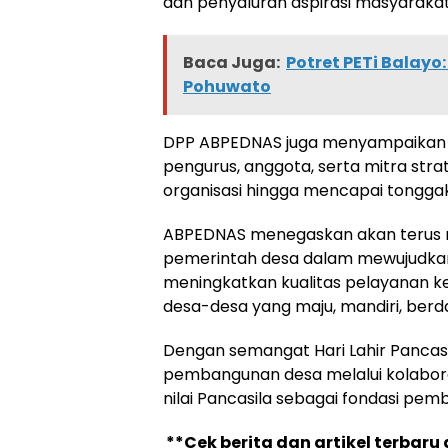
dan penyaluran aspirasi masyarakat
Baca Juga:
Potret PETi Balay
Pohuwato
DPP ABPEDNAS juga menyampaikan a
pengurus, anggota, serta mitra str
organisasi hingga mencapai tonggak
ABPEDNAS menegaskan akan terus 
pemerintah desa dalam mewujudkan 
meningkatkan kualitas pelayanan k
desa-desa yang maju, mandiri, berda
Dengan semangat Hari Lahir Panca
pembangunan desa melalui kolaboras
nilai Pancasila sebagai fondasi pem
**Cek berita dan artikel terbaru 