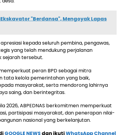
 desa.
o: Ekskavator "Berdansa", Mengoyak Lapas
presiasi kepada seluruh pembina, pengawas,
ategis yang telah mendukung perjalanan
 sejarah tersebut.
memperkuat peran BPD sebagai mitra
tata kelola pemerintahan yang baik,
epada masyarakat, serta mendorong lahirnya
ya saing, dan berintegritas.
sila 2026, ABPEDNAS berkomitmen memperkuat
i, partisipasi masyarakat, dan penerapan nilai-
bangunan nasional yang berkelanjutan.
di
GOOGLE NEWS
dan ikuti
WhatsApp Channel