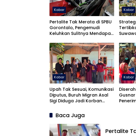
Kabar
Kabar
Pertalite Tak Merata di SPBU
Strateg
Gorontalo, Pengemudi
Tertib
Keluhkan Sulitnya Mendapat
Suwawa
Pasokan
Kabar
Kabar
Upah Tak Sesuai, Komunikasi
Diserah
Diputus, Buruh Migran Asal
Gusnar 
Sigi Diduga Jadi Korban
Peneri
TPPO
Kecew
Baca Juga
Pertalite 