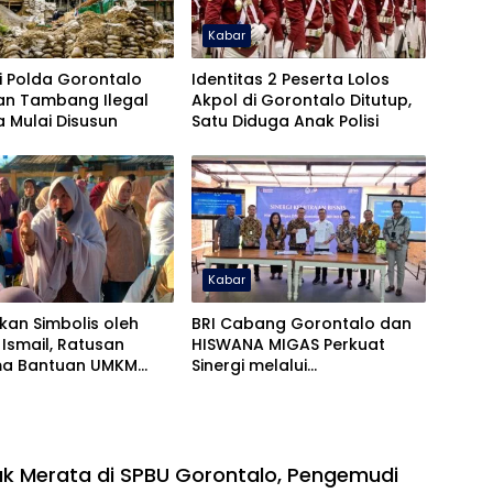
Kabar
i Polda Gorontalo
Identitas 2 Peserta Lolos
kan Tambang Ilegal
Akpol di Gorontalo Ditutup,
 Mulai Disusun
Satu Diduga Anak Polisi
Kabar
kan Simbolis oleh
BRI Cabang Gorontalo dan
Ismail, Ratusan
HISWANA MIGAS Perkuat
ma Bantuan UMKM
Sinergi melalui
a
Penandatanganan PKS
Kemitraan Bisnis
Tak Merata di SPBU Gorontalo, Pengemudi