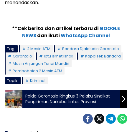
menandaskan.
**Cek berita dan artikel terbaru di
GOOGLE
NEWS
dan ikuti
WhatsApp Channel
Tag:
2 Mesin ATM
Bandara Djalaludin Gorontalo
Gorontalo
Iptu Ismet Ishak
Kapolsek Bandara
Mesin Anjungan Tunai Mandiri
Pembobolan 2 Mesin ATM
Topik:
Kriminal
Polda Gorontalo Ringkus 3 Pelaku Sindikat
Pengiriman Narkoba Lintas Provinsi