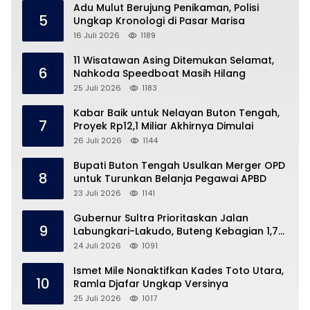
Adu Mulut Berujung Penikaman, Polisi
5
Ungkap Kronologi di Pasar Marisa
16 Juli 2026
1189
11 Wisatawan Asing Ditemukan Selamat,
6
Nahkoda Speedboat Masih Hilang
25 Juli 2026
1183
Kabar Baik untuk Nelayan Buton Tengah,
7
Proyek Rp12,1 Miliar Akhirnya Dimulai
26 Juli 2026
1144
Bupati Buton Tengah Usulkan Merger OPD
8
untuk Turunkan Belanja Pegawai APBD
23 Juli 2026
1141
Gubernur Sultra Prioritaskan Jalan
9
Labungkari-Lakudo, Buteng Kebagian 1,7
Km
24 Juli 2026
1091
Ismet Mile Nonaktifkan Kades Toto Utara,
10
Ramla Djafar Ungkap Versinya
25 Juli 2026
1017