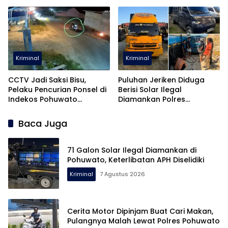
Pencabulan
Kriminal
Kriminal
CCTV Jadi Saksi Bisu,
Puluhan Jeriken Diduga
Pelaku Pencurian Ponsel di
Berisi Solar Ilegal
Indekos Pohuwato
Diamankan Polres
Diringkus Polisi
Pohuwato
Baca Juga
71 Galon Solar Ilegal Diamankan di
Pohuwato, Keterlibatan APH Diselidiki
Kriminal
7 Agustus 2026
Cerita Motor Dipinjam Buat Cari Makan,
Pulangnya Malah Lewat Polres Pohuwato