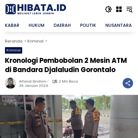
Langsung
ke
konten
KABAR
HUKUM
DAERAH
POLITIK
NUSANTARA
Beranda
Kriminal
Kriminal
Kronologi Pembobolan 2 Mesin ATM
di Bandara Djalaludin Gorontalo
Arfandi Ibrahim✅
2 Min Baca
26 Januari 2024