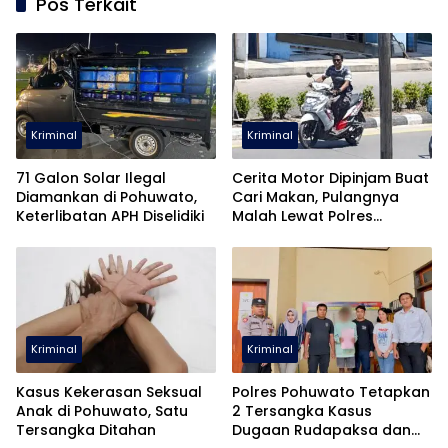
Pos Terkait
Kriminal
Kriminal
71 Galon Solar Ilegal
Cerita Motor Dipinjam Buat
Diamankan di Pohuwato,
Cari Makan, Pulangnya
Keterlibatan APH Diselidiki
Malah Lewat Polres
Pohuwato
Kriminal
Kriminal
Kasus Kekerasan Seksual
Polres Pohuwato Tetapkan
Anak di Pohuwato, Satu
2 Tersangka Kasus
Tersangka Ditahan
Dugaan Rudapaksa dan