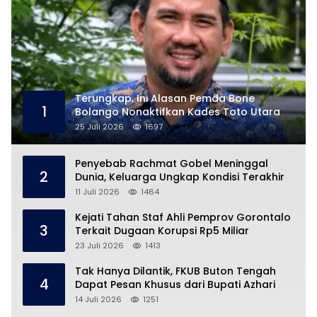
Terungkap, Ini Alasan Pemda Bone
1
Bolango Nonaktifkan Kades Toto Utara
25 Juli 2026
1697
Penyebab Rachmat Gobel Meninggal
2
Dunia, Keluarga Ungkap Kondisi Terakhir
11 Juli 2026
1464
Kejati Tahan Staf Ahli Pemprov Gorontalo
3
Terkait Dugaan Korupsi Rp5 Miliar
23 Juli 2026
1413
Tak Hanya Dilantik, FKUB Buton Tengah
4
Dapat Pesan Khusus dari Bupati Azhari
14 Juli 2026
1251