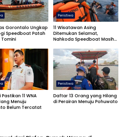
wa
Peristiwa
as Gorontalo Ungkap
11 Wisatawan Asing
ogi Speedboat Patah
Ditemukan Selamat,
k Tomini
Nahkoda Speedboat Masih
Hilang
wa
Peristiwa
i Pastikan 11 WNA
Daftar 13 Orang yang Hilang
lang Menuju
di Perairan Menuju Pohuwato
to Belum Tercatat