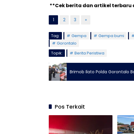
**Cek berita dan artikel terbaru 
1
2
3
»
Tag:
Gempa
Gempa bumi
Gorontalo
Topik:
Berita Peristiwa
Brimob Ilato Polda Gorontalo Ba
Pos Terkait