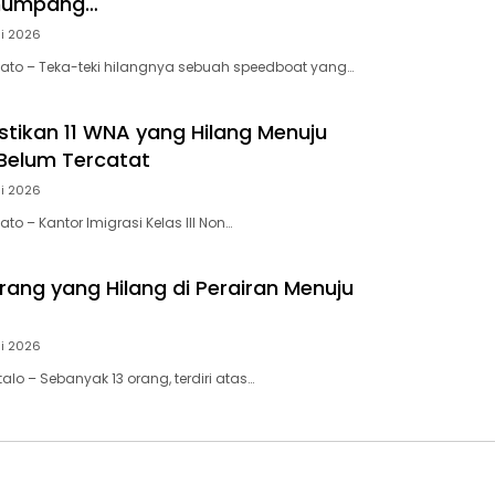
enumpang…
li 2026
wato – Teka-teki hilangnya sebuah speedboat yang…
astikan 11 WNA yang Hilang Menuju
Belum Tercatat
li 2026
ato – Kantor Imigrasi Kelas III Non…
rang yang Hilang di Perairan Menuju
li 2026
talo – Sebanyak 13 orang, terdiri atas…