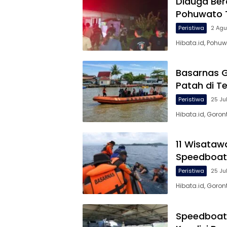
Diduga Ber
Pohuwato T
Peristiwa
2 Ag
Hibata.id, Pohu
Basarnas G
Patah di Te
Peristiwa
25 Ju
Hibata.id, Goro
11 Wisataw
Speedboat 
Peristiwa
25 Ju
Hibata.id, Gor
Speedboat 