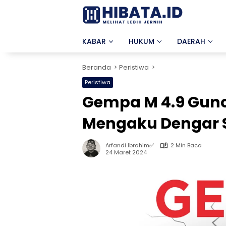
Langsung
ke
konten
KABAR
HUKUM
DAERAH
Beranda
Peristiwa
Peristiwa
Gempa M 4.9 Gunc
Mengaku Dengar 
Arfandi Ibrahim✅
2 Min Baca
24 Maret 2024