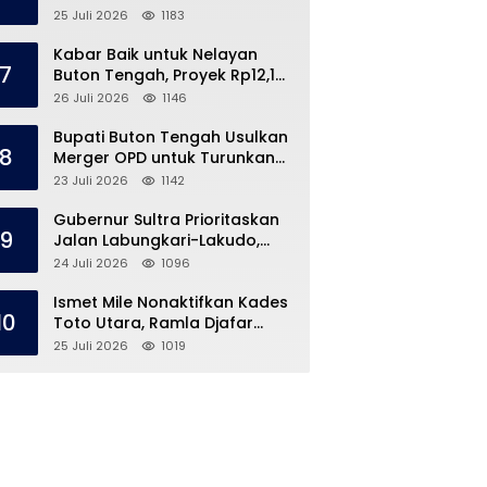
Speedboat Masih Hilang
25 Juli 2026
1183
Kabar Baik untuk Nelayan
7
Buton Tengah, Proyek Rp12,1
Miliar Akhirnya Dimulai
26 Juli 2026
1146
Bupati Buton Tengah Usulkan
8
Merger OPD untuk Turunkan
Belanja Pegawai APBD
23 Juli 2026
1142
Gubernur Sultra Prioritaskan
9
Jalan Labungkari-Lakudo,
Buteng Kebagian 1,7 Km
24 Juli 2026
1096
Ismet Mile Nonaktifkan Kades
10
Toto Utara, Ramla Djafar
Ungkap Versinya
25 Juli 2026
1019