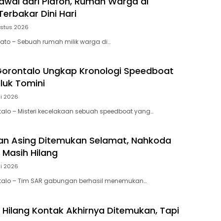
awal dari Plafon, Rumah Warga di
erbakar Dini Hari
ustus 2026
wato – Sebuah rumah milik warga di…
orontalo Ungkap Kronologi Speedboat
luk Tomini
li 2026
ntalo – Misteri kecelakaan sebuah speedboat yang…
an Asing Ditemukan Selamat, Nahkoda
Masih Hilang
li 2026
ontalo – Tim SAR gabungan berhasil menemukan…
Hilang Kontak Akhirnya Ditemukan, Tapi