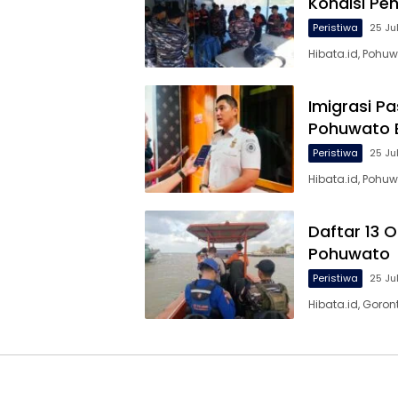
Kondisi P
Peristiwa
25 Ju
Hibata.id, Pohu
Imigrasi P
Pohuwato 
Peristiwa
25 Ju
Hibata.id, Pohuw
Daftar 13 O
Pohuwato
Peristiwa
25 Ju
Hibata.id, Goron