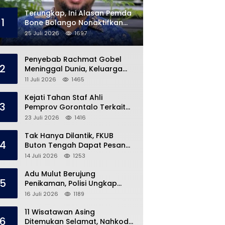
Terungkap, Ini Alasan Pemda
1
Bone Bolango Nonaktifkan
Kades Toto Utara
25 Juli 2026
1697
Penyebab Rachmat Gobel
2
Meninggal Dunia, Keluarga
Ungkap Kondisi Terakhir
11 Juli 2026
1465
Kejati Tahan Staf Ahli
3
Pemprov Gorontalo Terkait
Dugaan Korupsi Rp5 Miliar
23 Juli 2026
1416
Tak Hanya Dilantik, FKUB
4
Buton Tengah Dapat Pesan
Khusus dari Bupati Azhari
14 Juli 2026
1253
Adu Mulut Berujung
5
Penikaman, Polisi Ungkap
Kronologi di Pasar Marisa
16 Juli 2026
1189
11 Wisatawan Asing
6
Ditemukan Selamat, Nahkoda