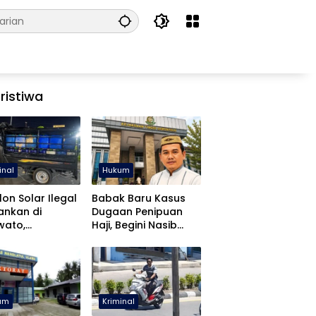
ristiwa
inal
Hukum
lon Solar Ilegal
Babak Baru Kasus
ankan di
Dugaan Penipuan
wato,
Haji, Begini Nasib
libatan APH
Mustafa Yasin
diki
um
Kriminal