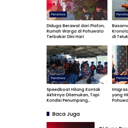
Peristiwa
Peristi
Diduga Berawal dari Plafon,
Basarn
Rumah Warga di Pohuwato
Kronol
Terbakar Dini Hari
di Telu
Peristiwa
Peristi
Speedboat Hilang Kontak
Imigras
Akhirnya Ditemukan, Tapi
yang Hi
Kondisi Penumpang…
Pohuwa
Baca Juga