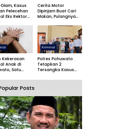
-Diam, Kasus
Cerita Motor
an Pelecehan
Dipinjam Buat Cari
al Eks Rektor
Makan, Pulangnya
O Dihentikan
Malah Lewat Polres
Pohuwato
inal
Kriminal
s Kekerasan
Polres Pohuwato
al Anak di
Tetapkan 2
ato, Satu
Tersangka Kasus
angka Ditahan
Dugaan Rudapaksa
dan Pencabulan
Popular Posts