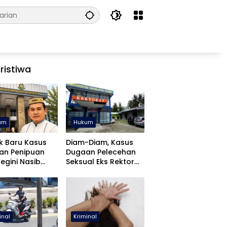
ristiwa
um
Hukum
k Baru Kasus
Diam-Diam, Kasus
an Penipuan
Dugaan Pelecehan
Begini Nasib
Seksual Eks Rektor
fa Yasin
UNUGO Dihentikan
inal
Kriminal