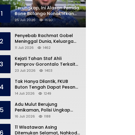
Terungkap, Ini Alasan Pemda
1
Bone Bolango Nonaktifkan
Kades Toto Utara
25 Juli 2026
1690
Penyebab Rachmat Gobel
2
Meninggal Dunia, Keluarga
Ungkap Kondisi Terakhir
11 Juli 2026
1462
Kejati Tahan Staf Ahli
3
Pemprov Gorontalo Terkait
Dugaan Korupsi Rp5 Miliar
23 Juli 2026
1403
Tak Hanya Dilantik, FKUB
4
Buton Tengah Dapat Pesan
Khusus dari Bupati Azhari
14 Juli 2026
1249
Adu Mulut Berujung
5
Penikaman, Polisi Ungkap
Kronologi di Pasar Marisa
16 Juli 2026
1188
11 Wisatawan Asing
6
Ditemukan Selamat, Nahkoda