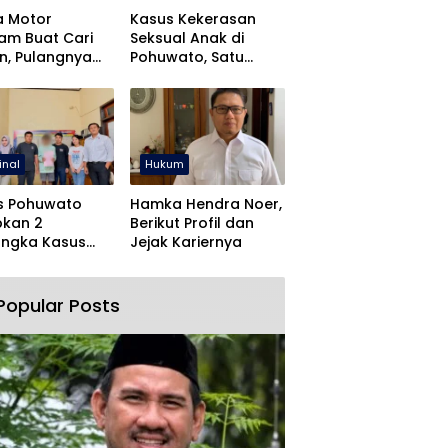
a Motor
Kasus Kekerasan
jam Buat Cari
Seksual Anak di
n, Pulangnya
Pohuwato, Satu
 Lewat Polres
Tersangka Ditahan
wato
inal
Hukum
s Pohuwato
Hamka Hendra Noer,
pkan 2
Berikut Profil dan
angka Kasus
Jejak Kariernya
an Rudapaksa
Pencabulan
Popular Posts