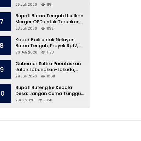
Speedboat Masih Hilang
25 Juli 2026
1181
Bupati Buton Tengah Usulkan
7
Merger OPD untuk Turunkan
Belanja Pegawai APBD
23 Juli 2026
1132
Kabar Baik untuk Nelayan
8
Buton Tengah, Proyek Rp12,1
Miliar Akhirnya Dimulai
26 Juli 2026
1128
Gubernur Sultra Prioritaskan
9
Jalan Labungkari-Lakudo,
Buteng Kebagian 1,7 Km
24 Juli 2026
1068
Bupati Buteng ke Kepala
10
Desa: Jangan Cuma Tunggu
Dana Desa, ‘Jemput Bola’
7 Juli 2026
1058