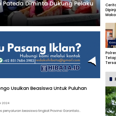
to Pateda Diminta Dukung Pelaku
Cerit
Dipin
Maka
Malah
Pohu
Krim
Polre
Teta
Ters
Duga
dan 
ngo Usulkan Beasiswa Untuk Puluhan
i 2024
es penyaluran beasiswa tingkat Provinsi Gorontalo…