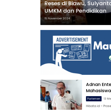
Reses di Biawu, Sulyan
UMKM dan Pendidikan
15 November 2024
Adnan Ente
Mahasiswa
Parlemen
13 Me
Hibata.id – Pros