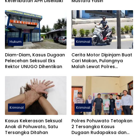
Keterlibatan APH Diselidiki
Mustafa Yasin
Hukum
Kriminal
Diam-Diam, Kasus Dugaan
Cerita Motor Dipinjam Buat
Pelecehan Seksual Eks
Cari Makan, Pulangnya
Rektor UNUGO Dihentikan
Malah Lewat Polres
Pohuwato
Kriminal
Kriminal
Kasus Kekerasan Seksual
Polres Pohuwato Tetapkan
Anak di Pohuwato, Satu
2 Tersangka Kasus
Tersangka Ditahan
Dugaan Rudapaksa dan