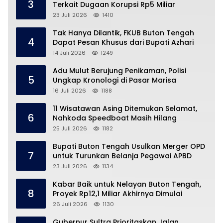
3
Terkait Dugaan Korupsi Rp5 Miliar
23 Juli 2026
1410
Tak Hanya Dilantik, FKUB Buton Tengah
4
Dapat Pesan Khusus dari Bupati Azhari
14 Juli 2026
1249
Adu Mulut Berujung Penikaman, Polisi
5
Ungkap Kronologi di Pasar Marisa
16 Juli 2026
1188
11 Wisatawan Asing Ditemukan Selamat,
6
Nahkoda Speedboat Masih Hilang
25 Juli 2026
1182
Bupati Buton Tengah Usulkan Merger OPD
7
untuk Turunkan Belanja Pegawai APBD
23 Juli 2026
1134
Kabar Baik untuk Nelayan Buton Tengah,
8
Proyek Rp12,1 Miliar Akhirnya Dimulai
26 Juli 2026
1130
Gubernur Sultra Prioritaskan Jalan