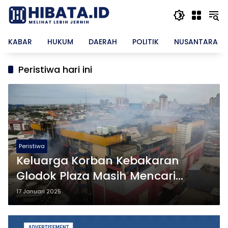
Langsung
ke
konten
KABAR
HUKUM
DAERAH
POLITIK
NUSANTARA
Peristiwa hari ini
Peristiwa
Keluarga Korban Kebakaran
Glodok Plaza Masih Mencari
Kepastian
17 Januari 2025