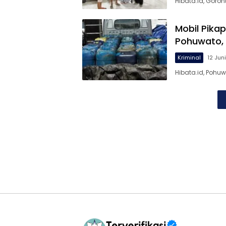
Hibata.id, Goro
Mobil Pika
Pohuwato, 
Kriminal
12 Jun
Hibata.id, Pohu