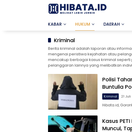
Langsung
ke
konten
KABAR
HUKUM
DAERAH
Kriminal
Berita kriminal adalah laporan atau infor
mengenai peristiwa kejahatan atau pelangga
mencakup berbagai kasus kriminal seperti
pelanggaran lainnya yang melibatkan indiv
Polisi Tah
Buntulia P
Kriminal
21 Jul
Hibata.id, Goron
Kasus PETI
Muncul, Ta