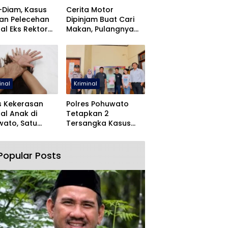
-Diam, Kasus
Cerita Motor
an Pelecehan
Dipinjam Buat Cari
al Eks Rektor
Makan, Pulangnya
O Dihentikan
Malah Lewat Polres
Pohuwato
inal
Kriminal
s Kekerasan
Polres Pohuwato
al Anak di
Tetapkan 2
ato, Satu
Tersangka Kasus
angka Ditahan
Dugaan Rudapaksa
dan Pencabulan
Popular Posts