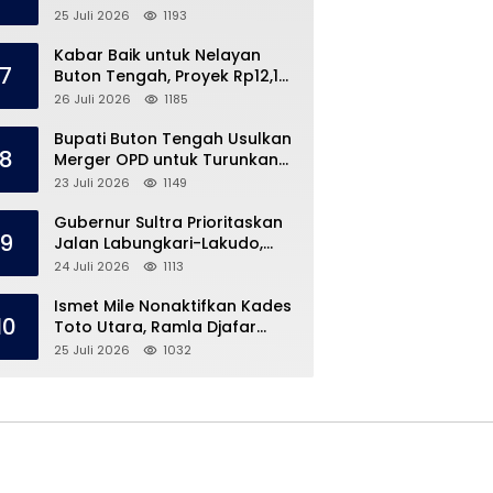
Speedboat Masih Hilang
25 Juli 2026
1193
Kabar Baik untuk Nelayan
7
Buton Tengah, Proyek Rp12,1
Miliar Akhirnya Dimulai
26 Juli 2026
1185
Bupati Buton Tengah Usulkan
8
Merger OPD untuk Turunkan
Belanja Pegawai APBD
23 Juli 2026
1149
Gubernur Sultra Prioritaskan
9
Jalan Labungkari-Lakudo,
Buteng Kebagian 1,7 Km
24 Juli 2026
1113
Ismet Mile Nonaktifkan Kades
10
Toto Utara, Ramla Djafar
Ungkap Versinya
25 Juli 2026
1032