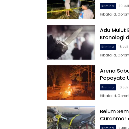
Kriminal
20 Jul
Hibata.id, Goron
Adu Mulut 
Kronologi d
Kriminal
16 Jul
Hibata.id, Goro
Arena Sab
Popayato 
Kriminal
16 Jul
Hibata.id, Goron
Belum Semp
Curanmor d
Kriminal
2 Juli