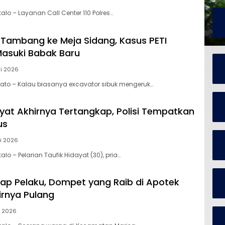
talo – Layanan Call Center 110 Polres…
i Tambang ke Meja Sidang, Kasus PETI
Masuki Babak Baru
i 2026
wato – Kalau biasanya excavator sibuk mengeruk…
ayat Akhirnya Tertangkap, Polisi Tempatkan
us
i 2026
alo – Pelarian Taufik Hidayat (30), pria…
p Pelaku, Dompet yang Raib di Apotek
irnya Pulang
i 2026