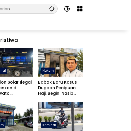
ristiwa
inal
Hukum
lon Solar Ilegal
Babak Baru Kasus
ankan di
Dugaan Penipuan
wato,
Haji, Begini Nasib
libatan APH
Mustafa Yasin
diki
um
Kriminal