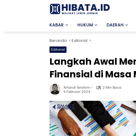
Langsung
ke
konten
KABAR
HUKUM
DAERAH
Beranda
Editorial
Editorial
Langkah Awal Me
Finansial di Masa
Arfandi Ibrahim✅
2 Min Baca
9 Februari 2024