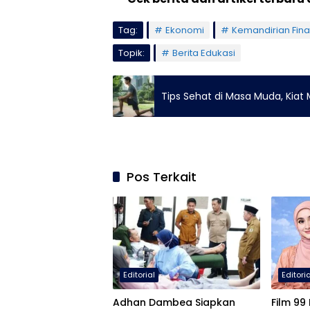
Tag:
Ekonomi
Kemandirian Fina
Topik:
Berita Edukasi
Tips Sehat di Masa Muda, Kiat
Pos Terkait
Editorial
Editori
Adhan Dambea Siapkan
Film 9