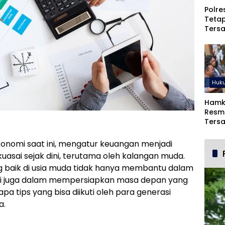
Polre
Teta
Ters
Duga
dan 
Huk
Hamk
Resmi
Ters
Comm
Goro
onomi saat ini, mengatur keuangan menjadi
uasai sejak dini, terutama oleh kalangan muda.
g baik di usia muda tidak hanya membantu dalam
api juga dalam mempersiapkan masa depan yang
apa tips yang bisa diikuti oleh para generasi
a.