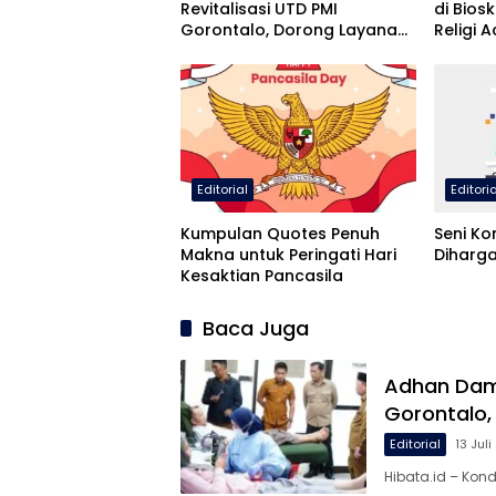
Revitalisasi UTD PMI
di Bios
Gorontalo, Dorong Layanan
Religi 
Darah Lebih Maksimal
Editorial
Editori
Kumpulan Quotes Penuh
Seni Ko
Makna untuk Peringati Hari
Diharga
Kesaktian Pancasila
Baca Juga
Adhan Damb
Gorontalo,
Editorial
13 Jul
Hibata.id – Kond