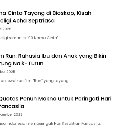
ma Cinta Tayang di Bioskop, Kisah
eligi Acha Septriasa
et 2026
 religi romantis “99 Nama Cinta”…
lm Run: Rahasia Ibu dan Anak yang Bikin
tung Naik-Turun
ober 2025
gan lewatkan film “Run” yang tayang…
uotes Penuh Makna untuk Peringati Hari
Pancasila
ptember 2025
gsa Indonesia memperingati Hari Kesaktian Pancasila…