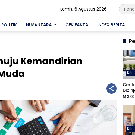
Kamis, 6 Agustus 2026
POLITIK
NUSANTARA
CEK FAKTA
INDEX BERITA
Pe
nuju Kemandirian
 Muda
Krim
Cerit
Dipin
Maka
Malah
Pohu
Krim