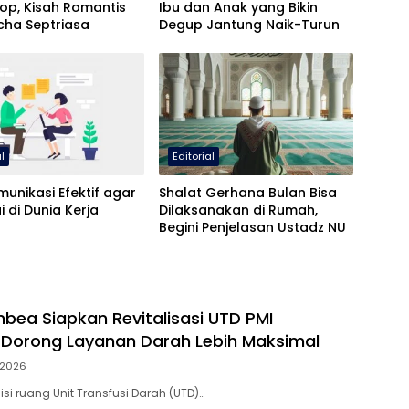
kop, Kisah Romantis
Ibu dan Anak yang Bikin
Acha Septriasa
Degup Jantung Naik-Turun
al
Editorial
munikasi Efektif agar
Shalat Gerhana Bulan Bisa
i di Dunia Kerja
Dilaksanakan di Rumah,
Begini Penjelasan Ustadz NU
ea Siapkan Revitalisasi UTD PMI
 Dorong Layanan Darah Lebih Maksimal
i 2026
isi ruang Unit Transfusi Darah (UTD)…