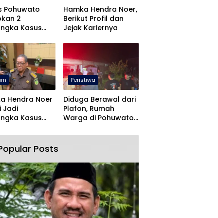
s Pohuwato
Hamka Hendra Noer,
pkan 2
Berikut Profil dan
angka Kasus
Jejak Kariernya
an Rudapaksa
Pencabulan
um
Peristiwa
a Hendra Noer
Diduga Berawal dari
 Jadi
Plafon, Rumah
angka Kasus
Warga di Pohuwato
and Center
Terbakar Dini Hari
ntalo
Popular Posts