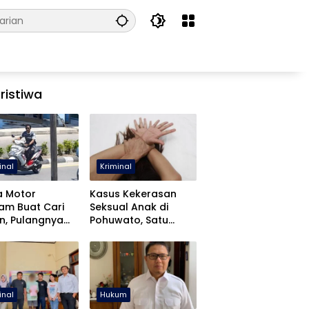
ristiwa
inal
Kriminal
a Motor
Kasus Kekerasan
jam Buat Cari
Seksual Anak di
n, Pulangnya
Pohuwato, Satu
 Lewat Polres
Tersangka Ditahan
wato
inal
Hukum