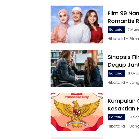
Film 99 Na
Romantis R
Editorial
7 Mar
Hibata.id – Film
Sinopsis Fi
Degup Jan
Editorial
11 Okt
Hibata.id – Jan
Kumpulan Q
Kesaktian 
Editorial
30 Se
Hibata.id – Ban