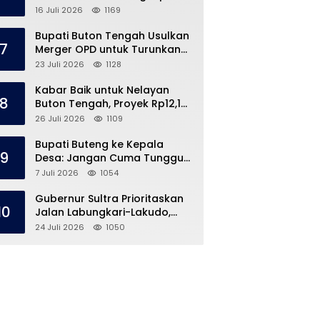
Kronologi di Pasar Marisa
16 Juli 2026
1169
Bupati Buton Tengah Usulkan
7
Merger OPD untuk Turunkan
Belanja Pegawai APBD
23 Juli 2026
1128
Kabar Baik untuk Nelayan
8
Buton Tengah, Proyek Rp12,1
Miliar Akhirnya Dimulai
26 Juli 2026
1109
Bupati Buteng ke Kepala
9
Desa: Jangan Cuma Tunggu
Dana Desa, ‘Jemput Bola’
7 Juli 2026
1054
Gubernur Sultra Prioritaskan
10
Jalan Labungkari-Lakudo,
Buteng Kebagian 1,7 Km
24 Juli 2026
1050