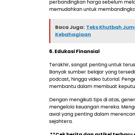
perbandingkan harga sebelum melak
memudahkan untuk membandingkan
Baca Juga:
Teks Khutbah Juma
Kebahagiaan
6. Edukasi Finansial
Terakhir, sangat penting untuk teru
Banyak sumber belajar yang tersedia 
podcast, hingga video tutorial. Pe
membantu dalam membuat keputusan
Dengan mengikuti tips di atas, gene
mengelola keuangan mereka. Menga
awal yang penting dalam merencana
sejahtera.
**Cek berita dan artikel terbaru 