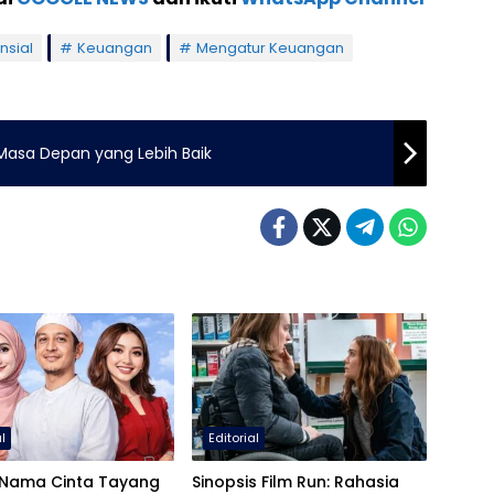
nsial
Keuangan
Mengatur Keuangan
 Masa Depan yang Lebih Baik
al
Editorial
9 Nama Cinta Tayang
Sinopsis Film Run: Rahasia