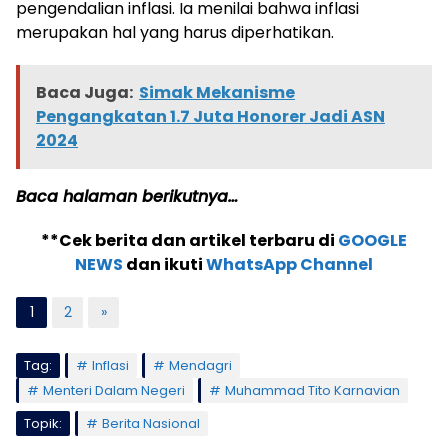
pengendalian inflasi. Ia menilai bahwa inflasi
merupakan hal yang harus diperhatikan.
Baca Juga:
Simak Mekanisme
Pengangkatan 1.7 Juta Honorer Jadi ASN
2024
Baca halaman berikutnya…
**Cek berita dan artikel terbaru di
GOOGLE
NEWS
dan ikuti
WhatsApp Channel
1
2
»
Tag:
Inflasi
Mendagri
Menteri Dalam Negeri
Muhammad Tito Karnavian
Topik:
Berita Nasional