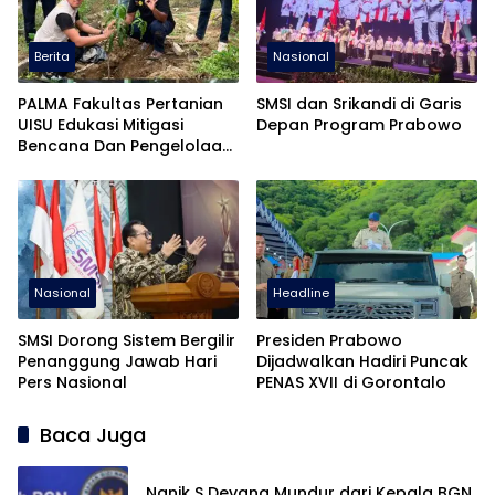
Berita
Nasional
PALMA Fakultas Pertanian
SMSI dan Srikandi di Garis
UISU Edukasi Mitigasi
Depan Program Prabowo
Bencana Dan Pengelolaan
Sawit Berkelanjutan Pada
Gapoktan Makmur Tani di
Aceh Tamiang
Nasional
Headline
SMSI Dorong Sistem Bergilir
Presiden Prabowo
Penanggung Jawab Hari
Dijadwalkan Hadiri Puncak
Pers Nasional
PENAS XVII di Gorontalo
Baca Juga
Nanik S Deyang Mundur dari Kepala BGN,