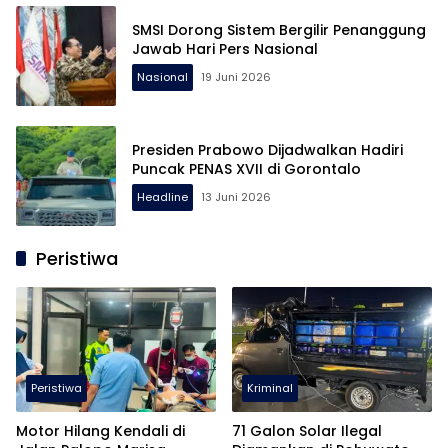
SMSI Dorong Sistem Bergilir Penanggung
Jawab Hari Pers Nasional
Nasional
19 Juni 2026
Presiden Prabowo Dijadwalkan Hadiri
Puncak PENAS XVII di Gorontalo
Headline
13 Juni 2026
Peristiwa
Peristiwa
Kriminal
Motor Hilang Kendali di
71 Galon Solar Ilegal