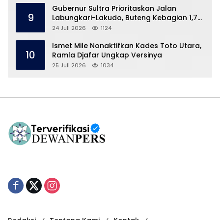
Gubernur Sultra Prioritaskan Jalan
9
Labungkari-Lakudo, Buteng Kebagian 1,7
Km
24 Juli 2026
1124
Ismet Mile Nonaktifkan Kades Toto Utara,
10
Ramla Djafar Ungkap Versinya
25 Juli 2026
1034