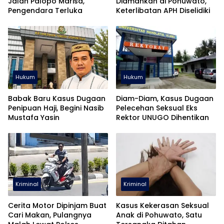
Jalan Palopo Marisa,
Diamankan di Pohuwato,
Pengendara Terluka
Keterlibatan APH Diselidiki
Hukum
Hukum
Babak Baru Kasus Dugaan
Diam-Diam, Kasus Dugaan
Penipuan Haji, Begini Nasib
Pelecehan Seksual Eks
Mustafa Yasin
Rektor UNUGO Dihentikan
Kriminal
Kriminal
Cerita Motor Dipinjam Buat
Kasus Kekerasan Seksual
Cari Makan, Pulangnya
Anak di Pohuwato, Satu