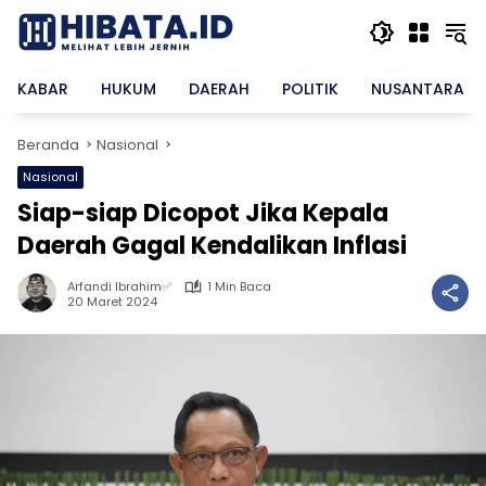
Langsung
ke
konten
KABAR
HUKUM
DAERAH
POLITIK
NUSANTARA
Beranda
Nasional
Nasional
Siap-siap Dicopot Jika Kepala
Daerah Gagal Kendalikan Inflasi
Arfandi Ibrahim✅
1 Min Baca
20 Maret 2024