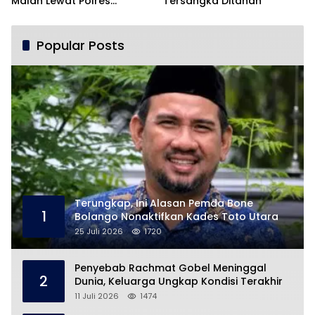
Malah Lewat Polres
Tersangka Ditahan
Pohuwato
Popular Posts
Terungkap, Ini Alasan Pemda Bone
1
Bolango Nonaktifkan Kades Toto Utara
25 Juli 2026
1720
Penyebab Rachmat Gobel Meninggal
2
Dunia, Keluarga Ungkap Kondisi Terakhir
11 Juli 2026
1474