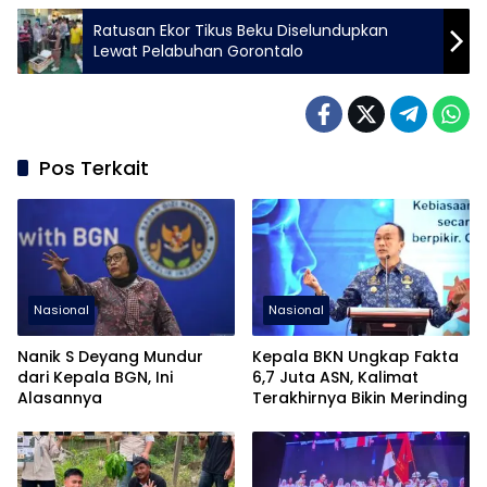
Ratusan Ekor Tikus Beku Diselundupkan
Lewat Pelabuhan Gorontalo
Pos Terkait
Nasional
Nasional
Nanik S Deyang Mundur
Kepala BKN Ungkap Fakta
dari Kepala BGN, Ini
6,7 Juta ASN, Kalimat
Alasannya
Terakhirnya Bikin Merinding