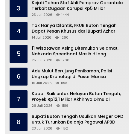
Kejati Tahan Staf Ahli Pemprov Gorontalo
3
Terkait Dugaan Korupsi Rp5 Miliar
23 Juli 2026
1444
Tak Hanya Dilantik, FKUB Buton Tengah
4
Dapat Pesan Khusus dari Bupati Azhari
14 Juli 2026
1260
11 Wisatawan Asing Ditemukan Selamat,
5
Nahkoda Speedboat Masih Hilang
25 Juli 2026
1200
Adu Mulut Berujung Penikaman, Polisi
6
Ungkap Kronologi di Pasar Marisa
16 Juli 2026
1198
Kabar Baik untuk Nelayan Buton Tengah,
7
Proyek Rp12,1 Miliar Akhirnya Dimulai
26 Juli 2026
1189
Bupati Buton Tengah Usulkan Merger OPD
8
untuk Turunkan Belanja Pegawai APBD
23 Juli 2026
1152