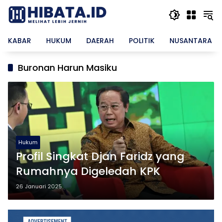
Langsung
ke
konten
KABAR
HUKUM
DAERAH
POLITIK
NUSANTARA
Buronan Harun Masiku
Hukum
Profil Singkat Djan Faridz yang
Rumahnya Digeledah KPK
26 Januari 2025