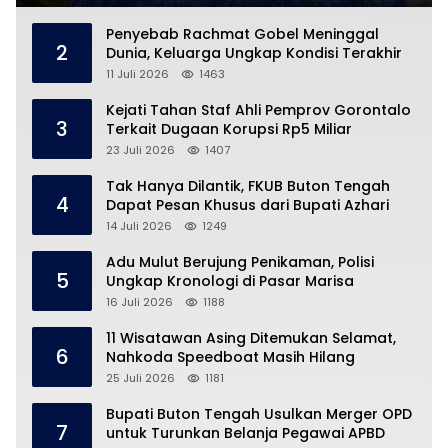
Penyebab Rachmat Gobel Meninggal
2
Dunia, Keluarga Ungkap Kondisi Terakhir
11 Juli 2026
1463
Kejati Tahan Staf Ahli Pemprov Gorontalo
3
Terkait Dugaan Korupsi Rp5 Miliar
23 Juli 2026
1407
Tak Hanya Dilantik, FKUB Buton Tengah
4
Dapat Pesan Khusus dari Bupati Azhari
14 Juli 2026
1249
Adu Mulut Berujung Penikaman, Polisi
5
Ungkap Kronologi di Pasar Marisa
16 Juli 2026
1188
11 Wisatawan Asing Ditemukan Selamat,
6
Nahkoda Speedboat Masih Hilang
25 Juli 2026
1181
Bupati Buton Tengah Usulkan Merger OPD
7
untuk Turunkan Belanja Pegawai APBD