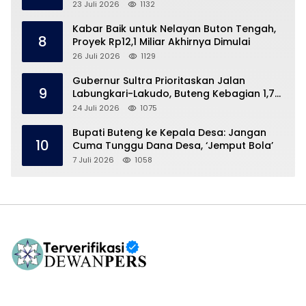
23 Juli 2026
1132
Kabar Baik untuk Nelayan Buton Tengah,
8
Proyek Rp12,1 Miliar Akhirnya Dimulai
26 Juli 2026
1129
Gubernur Sultra Prioritaskan Jalan
9
Labungkari-Lakudo, Buteng Kebagian 1,7
Km
24 Juli 2026
1075
Bupati Buteng ke Kepala Desa: Jangan
10
Cuma Tunggu Dana Desa, ‘Jemput Bola’
7 Juli 2026
1058