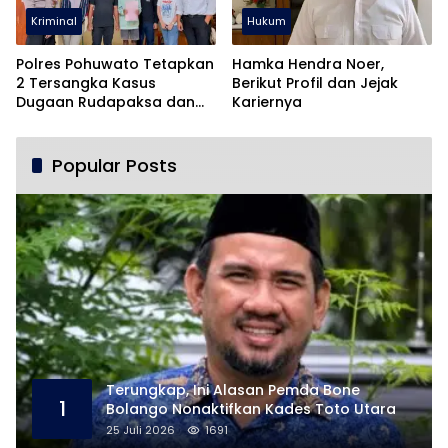
Kriminal
Hukum
Polres Pohuwato Tetapkan
Hamka Hendra Noer,
2 Tersangka Kasus
Berikut Profil dan Jejak
Dugaan Rudapaksa dan
Kariernya
Pencabulan
Popular Posts
Terungkap, Ini Alasan Pemda Bone
1
Bolango Nonaktifkan Kades Toto Utara
25 Juli 2026
1691