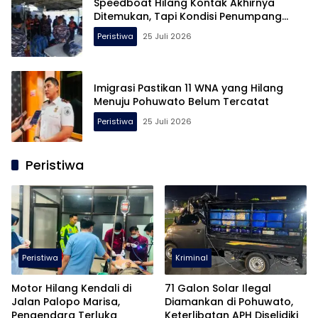
Speedboat Hilang Kontak Akhirnya
Ditemukan, Tapi Kondisi Penumpang…
Peristiwa
25 Juli 2026
Imigrasi Pastikan 11 WNA yang Hilang
Menuju Pohuwato Belum Tercatat
Peristiwa
25 Juli 2026
Peristiwa
Peristiwa
Kriminal
Motor Hilang Kendali di
71 Galon Solar Ilegal
Jalan Palopo Marisa,
Diamankan di Pohuwato,
Pengendara Terluka
Keterlibatan APH Diselidiki