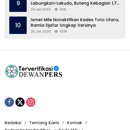
9
Labungkari-Lakudo, Buteng Kebagian 1,7
Km
24 Juli 2026
1128
Ismet Mile Nonaktifkan Kades Toto Utara,
10
Ramla Djafar Ungkap Versinya
25 Juli 2026
1038
Redaksi
Tentang Kami
Kontak