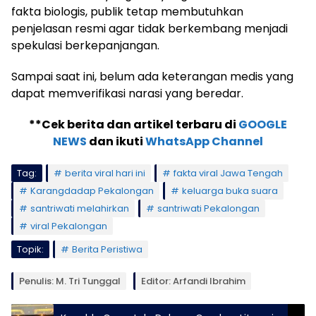
fakta biologis, publik tetap membutuhkan
penjelasan resmi agar tidak berkembang menjadi
spekulasi berkepanjangan.
Sampai saat ini, belum ada keterangan medis yang
dapat memverifikasi narasi yang beredar.
**Cek berita dan artikel terbaru di
GOOGLE
NEWS
dan ikuti
WhatsApp Channel
Tag:
berita viral hari ini
fakta viral Jawa Tengah
Karangdadap Pekalongan
keluarga buka suara
santriwati melahirkan
santriwati Pekalongan
viral Pekalongan
Topik:
Berita Peristiwa
Penulis: M. Tri Tunggal
Editor: Arfandi Ibrahim