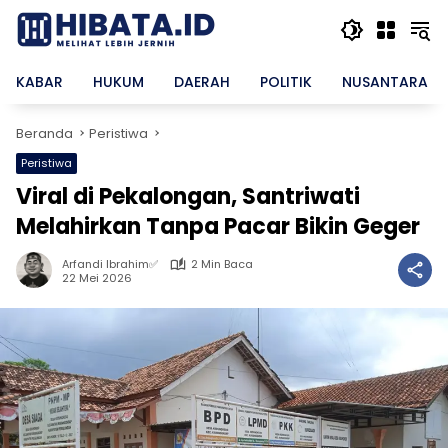
Langsung
ke
konten
KABAR
HUKUM
DAERAH
POLITIK
NUSANTARA
Beranda
Peristiwa
Peristiwa
Viral di Pekalongan, Santriwati
Melahirkan Tanpa Pacar Bikin Geger
Arfandi Ibrahim✅
2 Min Baca
22 Mei 2026