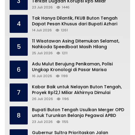
3
Terkait Dugaan Korupsi Rp5 Miliar
23 Juli 2026
1446
Tak Hanya Dilantik, FKUB Buton Tengah
4
Dapat Pesan Khusus dari Bupati Azhari
14 Juli 2026
1261
11 Wisatawan Asing Ditemukan Selamat,
5
Nahkoda Speedboat Masih Hilang
25 Juli 2026
1211
Adu Mulut Berujung Penikaman, Polisi
6
Ungkap Kronologi di Pasar Marisa
16 Juli 2026
1199
Kabar Baik untuk Nelayan Buton Tengah,
7
Proyek Rp12,1 Miliar Akhirnya Dimulai
26 Juli 2026
1196
Bupati Buton Tengah Usulkan Merger OPD
8
untuk Turunkan Belanja Pegawai APBD
23 Juli 2026
1155
Gubernur Sultra Prioritaskan Jalan