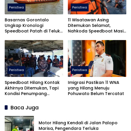
Peristiwa
Peristiwa
Basarnas Gorontalo
11 Wisatawan Asing
Ungkap Kronologi
Ditemukan Selamat,
Speedboat Patah di Teluk
Nahkoda Speedboat Masih
Tomini
Hilang
Peristiwa
Peristiwa
Speedboat Hilang Kontak
Imigrasi Pastikan 11 WNA
Akhirnya Ditemukan, Tapi
yang Hilang Menuju
Kondisi Penumpang…
Pohuwato Belum Tercatat
Baca Juga
Motor Hilang Kendali di Jalan Palopo
Marisa, Pengendara Terluka