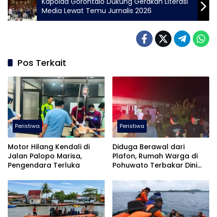
Kapolda Gorontalo Dukung Gerakan Literasi
Media Lewat Temu Jurnalis 2026
Pos Terkait
Peristiwa
Peristiwa
Motor Hilang Kendali di
Diduga Berawal dari
Jalan Palopo Marisa,
Plafon, Rumah Warga di
Pengendara Terluka
Pohuwato Terbakar Dini
Hari