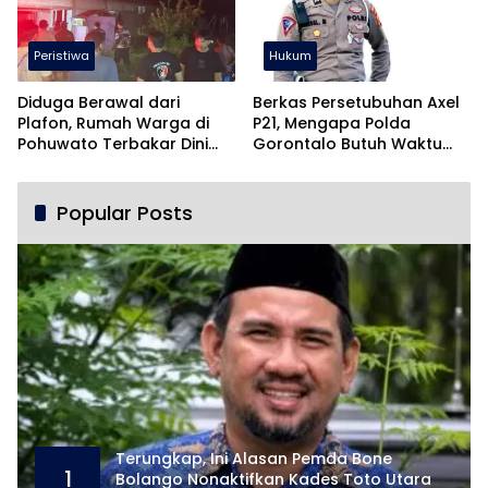
Peristiwa
Hukum
Diduga Berawal dari
Berkas Persetubuhan Axel
Plafon, Rumah Warga di
P21, Mengapa Polda
Pohuwato Terbakar Dini
Gorontalo Butuh Waktu
Hari
Begitu Lama?
Popular Posts
Terungkap, Ini Alasan Pemda Bone
1
Bolango Nonaktifkan Kades Toto Utara