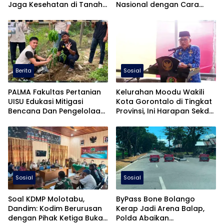
Jaga Kesehatan di Tanah
Nasional dengan Cara
Suci
Berbeda
Berita
Sosial
PALMA Fakultas Pertanian
Kelurahan Moodu Wakili
UISU Edukasi Mitigasi
Kota Gorontalo di Tingkat
Bencana Dan Pengelolaan
Provinsi, Ini Harapan Sekda
Sawit Berkelanjutan Pada
Ismail!
Gapoktan Makmur Tani di
Aceh Tamiang
Sosial
Sosial
Soal KDMP Molotabu,
ByPass Bone Bolango
Dandim: Kodim Berurusan
Kerap Jadi Arena Balap,
dengan Pihak Ketiga Bukan
Polda Abaikan