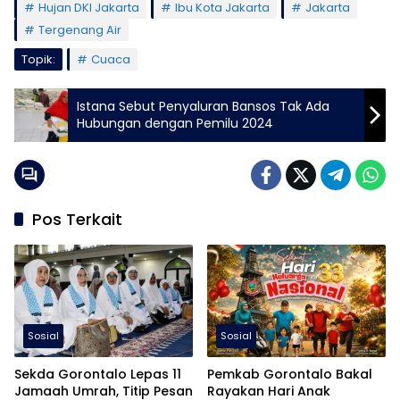
Hujan DKI Jakarta
Ibu Kota Jakarta
Jakarta
Tergenang Air
Topik:
Cuaca
Istana Sebut Penyaluran Bansos Tak Ada
Hubungan dengan Pemilu 2024
Pos Terkait
Sosial
Sosial
Sekda Gorontalo Lepas 11
Pemkab Gorontalo Bakal
Jamaah Umrah, Titip Pesan
Rayakan Hari Anak