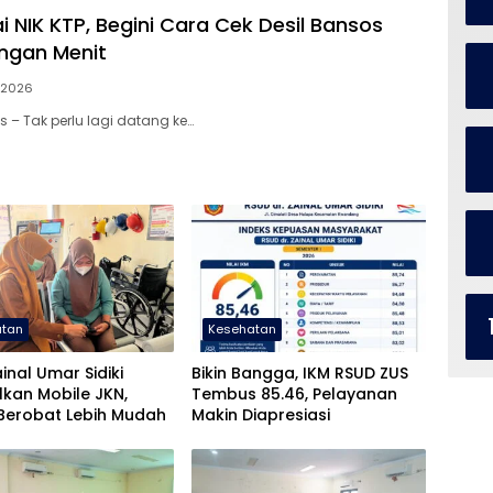
 NIK KTP, Begini Cara Cek Desil Bansos
ngan Menit
l 2026
s – Tak perlu lagi datang ke…
atan
Kesehatan
inal Umar Sidiki
Bikin Bangga, IKM RSUD ZUS
kan Mobile JKN,
Tembus 85.46, Pelayanan
 Berobat Lebih Mudah
Makin Diapresiasi