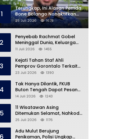
Terungkap, Ini Alasan Pemda
1
Bone Bolango Nonaktifkan
Kades Toto Utara
25 Juli 2026
1678
Penyebab Rachmat Gobel
2
Meninggal Dunia, Keluarga
Ungkap Kondisi Terakhir
11 Juli 2026
1455
Kejati Tahan Staf Ahli
3
Pemprov Gorontalo Terkait
Dugaan Korupsi Rp5 Miliar
23 Juli 2026
1390
Tak Hanya Dilantik, FKUB
4
Buton Tengah Dapat Pesan
Khusus dari Bupati Azhari
14 Juli 2026
1243
11 Wisatawan Asing
5
Ditemukan Selamat, Nahkoda
Speedboat Masih Hilang
25 Juli 2026
1176
Adu Mulut Berujung
6
Penikaman, Polisi Ungkap