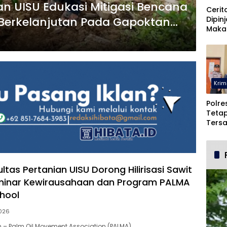
an UISU Edukasi Mitigasi Bencana
Cerit
Dipin
 Berkelanjutan Pada Gapoktan
Maka
amiang
Malah
Pohu
Krim
Polre
Teta
Ters
Duga
dan 
tas Pertanian UISU Dorong Hilirisasi Sawit
eminar Kewirausahaan dan Program PALMA
hool
2026
n – Palm Oil Movement Association (PALMA)…