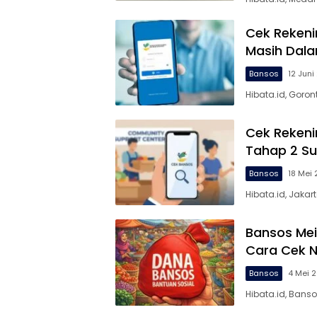
Cek Rekeni
Masih Dala
Bansos
12 Juni
Hibata.id, Goro
Cek Rekeni
Tahap 2 Su
Bansos
18 Mei
Hibata.id, Jaka
Bansos Mei 
Cara Cek 
Bansos
4 Mei 
Hibata.id, Bans