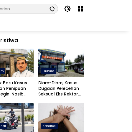
ristiwa
um
Hukum
k Baru Kasus
Diam-Diam, Kasus
an Penipuan
Dugaan Pelecehan
Begini Nasib
Seksual Eks Rektor
fa Yasin
UNUGO Dihentikan
inal
Kriminal