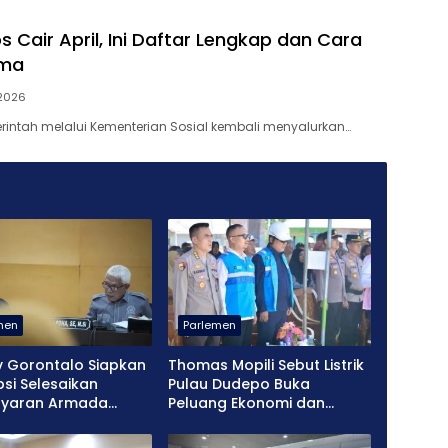
 Cair April, Ini Daftar Lengkap dan Cara
ima
 2026
erintah melalui Kementerian Sosial kembali menyalurkan…
men
Parlemen
 Gorontalo Siapkan
Thomas Mopili Sebut Listrik
si Selesaikan
Pulau Dudepo Buka
yaran Armada
Peluang Ekonomi dan
XVII
Pendidikan