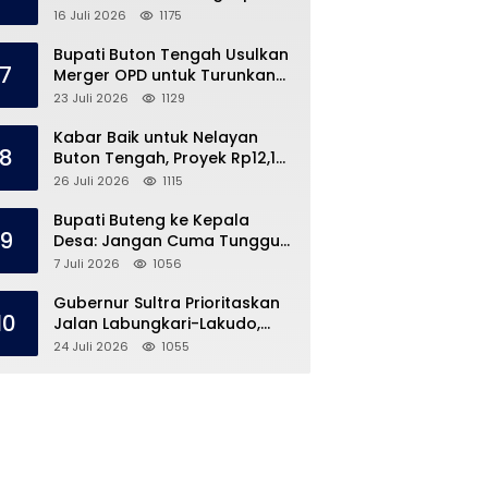
Kronologi di Pasar Marisa
16 Juli 2026
1175
Bupati Buton Tengah Usulkan
7
Merger OPD untuk Turunkan
Belanja Pegawai APBD
23 Juli 2026
1129
Kabar Baik untuk Nelayan
8
Buton Tengah, Proyek Rp12,1
Miliar Akhirnya Dimulai
26 Juli 2026
1115
Bupati Buteng ke Kepala
9
Desa: Jangan Cuma Tunggu
Dana Desa, ‘Jemput Bola’
7 Juli 2026
1056
Gubernur Sultra Prioritaskan
10
Jalan Labungkari-Lakudo,
Buteng Kebagian 1,7 Km
24 Juli 2026
1055