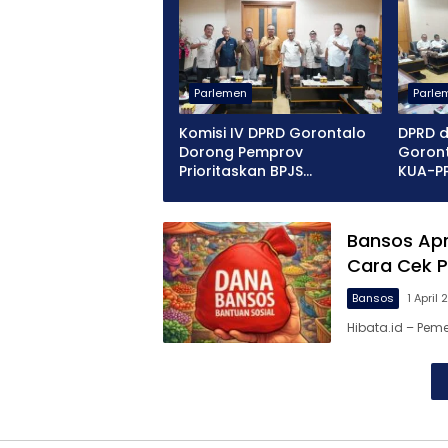
Parlemen
Parle
Komisi IV DPRD Gorontalo
DPRD 
Dorong Pemprov
Goron
Prioritaskan BPJS
KUA-P
Ketenagakerjaan
2026
Bansos Apri
Cara Cek 
Bansos
1 April
Hibata.id – Pem