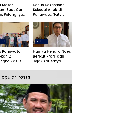
a Motor
Kasus Kekerasan
jam Buat Cari
Seksual Anak di
n, Pulangnya
Pohuwato, Satu
 Lewat Polres
Tersangka Ditahan
wato
inal
Hukum
s Pohuwato
Hamka Hendra Noer,
pkan 2
Berikut Profil dan
angka Kasus
Jejak Kariernya
an Rudapaksa
Pencabulan
Popular Posts