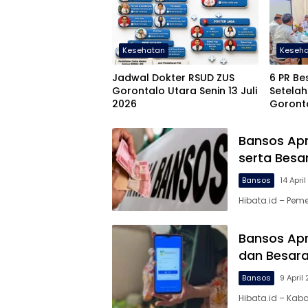
Kesehatan
Keseh
Jadwal Dokter RSUD ZUS
6 PR Be
Gorontalo Utara Senin 13 Juli
Setelah
2026
Goront
Bansos Apri
serta Besa
Bansos
14 Apri
Hibata.id – Pem
Bansos Apri
dan Besar
Bansos
9 April
Hibata.id – Kab