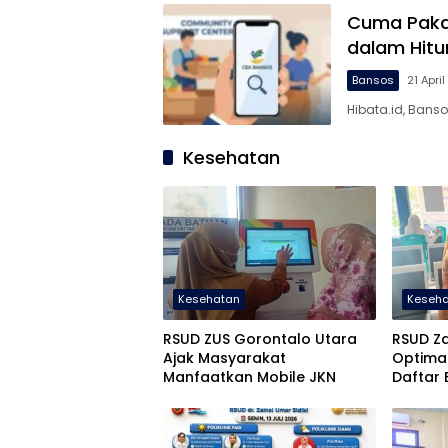
Cuma Pakai
dalam Hitu
Bansos
21 Apri
Hibata.id, Banso
Kesehatan
Kesehatan
Keseh
RSUD ZUS Gorontalo Utara
RSUD Za
Ajak Masyarakat
Optimal
Manfaatkan Mobile JKN
Daftar