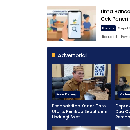
Lima Bansos
Cek Pener
Bansos
3 April
Hibata.id – Pem
Advertorial
Bone Bolango
Parle
Penonaktifan Kades Toto
Deprov
Utara, Pemkab Sebut demi
Dua Op
Lindungi Aset
Pemba
Penas 