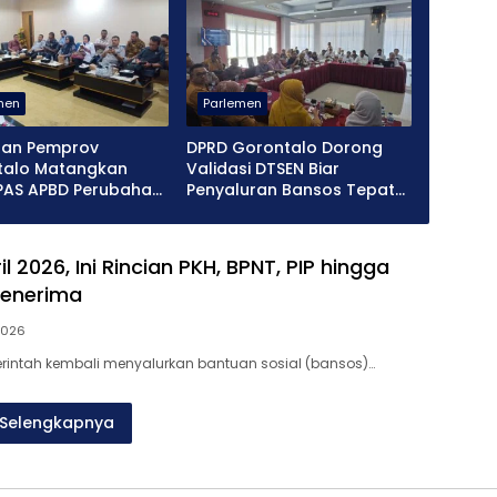
men
Parlemen
dan Pemprov
DPRD Gorontalo Dorong
talo Matangkan
Validasi DTSEN Biar
PAS APBD Perubahan
Penyaluran Bansos Tepat
Sasaran
l 2026, Ini Rincian PKH, BPNT, PIP hingga
Penerima
 2026
erintah kembali menyalurkan bantuan sosial (bansos)…
Selengkapnya