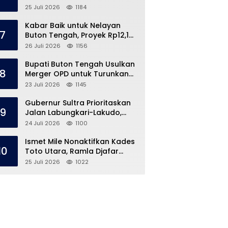
Speedboat Masih Hilang
25 Juli 2026
1184
Kabar Baik untuk Nelayan
7
Buton Tengah, Proyek Rp12,1
Miliar Akhirnya Dimulai
26 Juli 2026
1156
Bupati Buton Tengah Usulkan
8
Merger OPD untuk Turunkan
Belanja Pegawai APBD
23 Juli 2026
1145
Gubernur Sultra Prioritaskan
9
Jalan Labungkari-Lakudo,
Buteng Kebagian 1,7 Km
24 Juli 2026
1100
Ismet Mile Nonaktifkan Kades
10
Toto Utara, Ramla Djafar
Ungkap Versinya
25 Juli 2026
1022