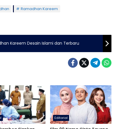
dhan
Ramadhan Kareem
han Kareem Desain Islami dan Terbaru
al
Editorial