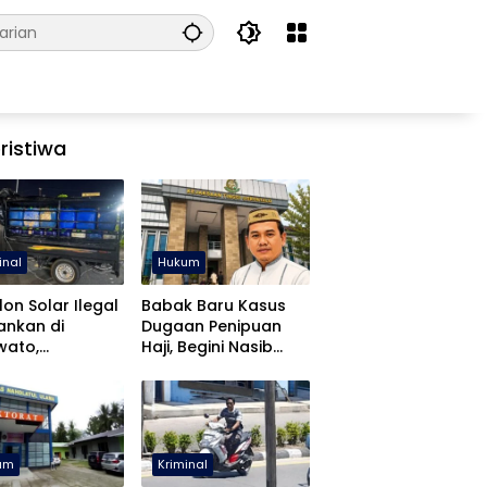
ristiwa
inal
Hukum
lon Solar Ilegal
Babak Baru Kasus
ankan di
Dugaan Penipuan
wato,
Haji, Begini Nasib
libatan APH
Mustafa Yasin
diki
um
Kriminal