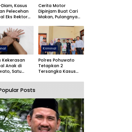
-Diam, Kasus
Cerita Motor
an Pelecehan
Dipinjam Buat Cari
al Eks Rektor
Makan, Pulangnya
O Dihentikan
Malah Lewat Polres
Pohuwato
inal
Kriminal
s Kekerasan
Polres Pohuwato
al Anak di
Tetapkan 2
ato, Satu
Tersangka Kasus
angka Ditahan
Dugaan Rudapaksa
dan Pencabulan
Popular Posts