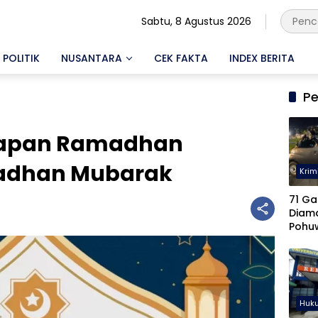
Sabtu, 8 Agustus 2026
POLITIK
NUSANTARA
CEK FAKTA
INDEX BERITA
Pe
Ucapan Ramadhan
adhan Mubarak
Krim
71 Ga
Diam
Pohu
Keter
Diseli
Huk