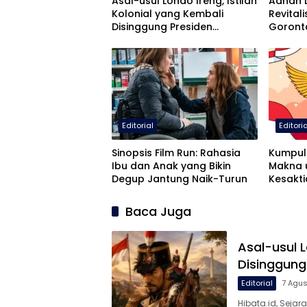
Asal-usul Londo Ireng, Istilah
Adhan 
Kolonial yang Kembali
Revital
Disinggung Presiden
Goront
Prabowo
Darah L
Editorial
Editori
Sinopsis Film Run: Rahasia
Kumpul
Ibu dan Anak yang Bikin
Makna u
Degup Jantung Naik-Turun
Kesakti
Baca Juga
Asal-usul L
Disinggung
Editorial
7 Agu
Hibata.id, Sejar