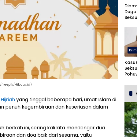
Diam
Duga
Seksu
UNUG
Krim
Kasu
Seksu
Pohuw
Ters
freepik/Hibata.id)
ijriah
yang tinggal beberapa hari, umat Islam di
n penuh kegembiraan dan keseriusan dalam
erkah ini, sering kali kita mendengar dua
raan dan doa baik dari sesama, yaitu