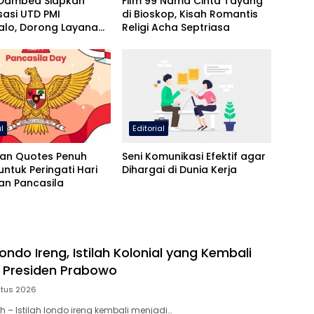
Dambea Siapkan
Film 99 Nama Cinta Tayang
isasi UTD PMI
di Bioskop, Kisah Romantis
alo, Dorong Layanan
Religi Acha Septriasa
ebih Maksimal
al
Editorial
an Quotes Penuh
Seni Komunikasi Efektif agar
ntuk Peringati Hari
Dihargai di Dunia Kerja
an Pancasila
ondo Ireng, Istilah Kolonial yang Kembali
 Presiden Prabowo
stus 2026
ah – Istilah londo ireng kembali menjadi…