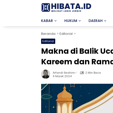
Langsung
ke
konten
KABAR
HUKUM
DAERAH
Beranda
Editorial
Editorial
Makna di Balik 
Kareem dan Ram
Arfandi Ibrahim✅
2 Min Baca
9 Maret 2024