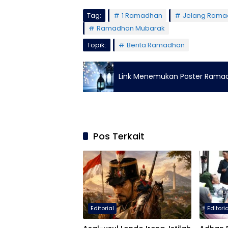
Tag:
1 Ramadhan
Jelang Rama
Ramadhan Mubarak
Topik:
Berita Ramadhan
Link Menemukan Poster Ramad
Pos Terkait
Editorial
Editori