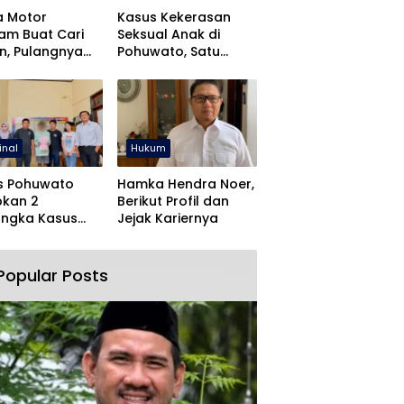
a Motor
Kasus Kekerasan
jam Buat Cari
Seksual Anak di
n, Pulangnya
Pohuwato, Satu
 Lewat Polres
Tersangka Ditahan
wato
inal
Hukum
s Pohuwato
Hamka Hendra Noer,
pkan 2
Berikut Profil dan
angka Kasus
Jejak Kariernya
an Rudapaksa
Pencabulan
Popular Posts