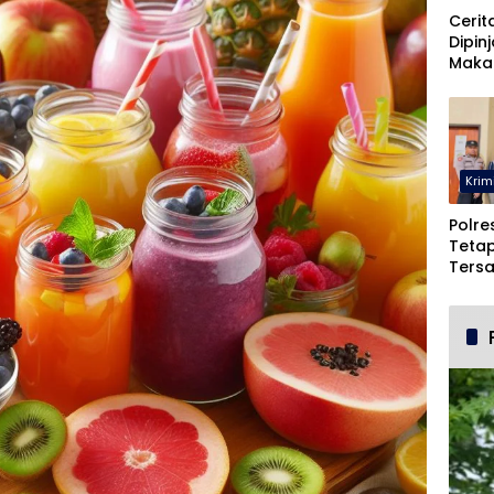
Cerit
Dipin
Maka
Malah
Pohu
Krim
Polre
Teta
Ters
Duga
dan 