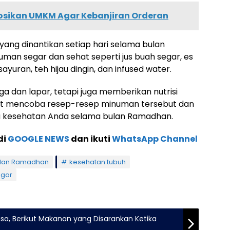
mosikan UMKM Agar Kebanjiran Orderan
ng dinantikan setiap hari selama bulan
an segar dan sehat seperti jus buah segar, es
yuran, teh hijau dingin, dan infused water.
 dan lapar, tetapi juga memberikan nutrisi
mat mencoba resep-resep minuman tersebut dan
 kesehatan Anda selama bulan Ramadhan.
di
GOOGLE NEWS
dan ikuti
WhatsApp Channel
lan Ramadhan
kesehatan tubuh
egar
sa, Berikut Makanan yang Disarankan Ketika