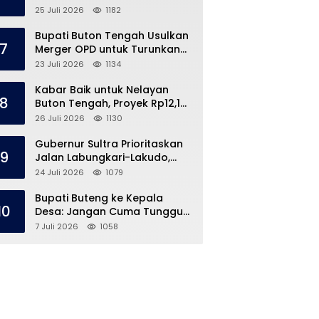
Speedboat Masih Hilang
25 Juli 2026
1182
Bupati Buton Tengah Usulkan
7
Merger OPD untuk Turunkan
Belanja Pegawai APBD
23 Juli 2026
1134
Kabar Baik untuk Nelayan
8
Buton Tengah, Proyek Rp12,1
Miliar Akhirnya Dimulai
26 Juli 2026
1130
Gubernur Sultra Prioritaskan
9
Jalan Labungkari-Lakudo,
Buteng Kebagian 1,7 Km
24 Juli 2026
1079
Bupati Buteng ke Kepala
10
Desa: Jangan Cuma Tunggu
Dana Desa, ‘Jemput Bola’
7 Juli 2026
1058