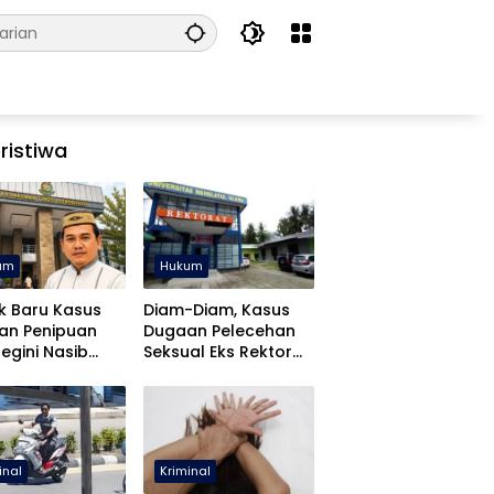
ristiwa
um
Hukum
k Baru Kasus
Diam-Diam, Kasus
an Penipuan
Dugaan Pelecehan
Begini Nasib
Seksual Eks Rektor
fa Yasin
UNUGO Dihentikan
inal
Kriminal