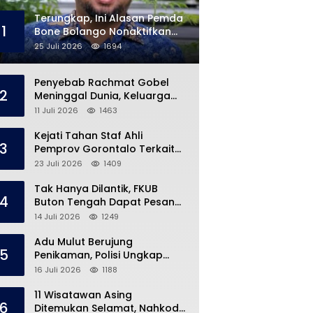
Terungkap, Ini Alasan Pemda
1
Bone Bolango Nonaktifkan
Kades Toto Utara
25 Juli 2026
1694
Penyebab Rachmat Gobel
2
Meninggal Dunia, Keluarga
Ungkap Kondisi Terakhir
11 Juli 2026
1463
Kejati Tahan Staf Ahli
3
Pemprov Gorontalo Terkait
Dugaan Korupsi Rp5 Miliar
23 Juli 2026
1409
Tak Hanya Dilantik, FKUB
4
Buton Tengah Dapat Pesan
Khusus dari Bupati Azhari
14 Juli 2026
1249
Adu Mulut Berujung
5
Penikaman, Polisi Ungkap
Kronologi di Pasar Marisa
16 Juli 2026
1188
11 Wisatawan Asing
6
Ditemukan Selamat, Nahkoda