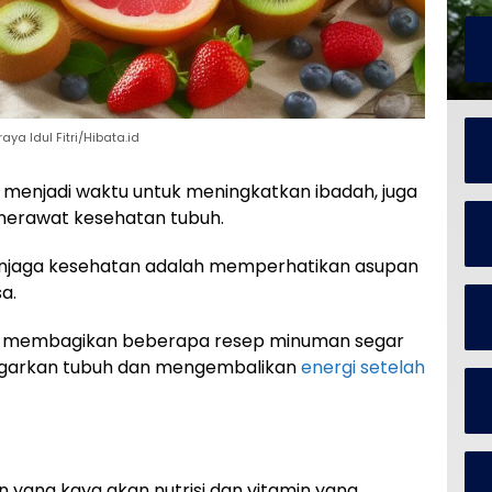
a Idul Fitri/Hibata.id
 menjadi waktu untuk meningkatkan ibadah, juga
merawat kesehatan tubuh.
enjaga kesehatan adalah memperhatikan asupan
a.
akan membagikan beberapa resep minuman segar
egarkan tubuh dan mengembalikan
energi setelah
yang kaya akan nutrisi dan vitamin yang