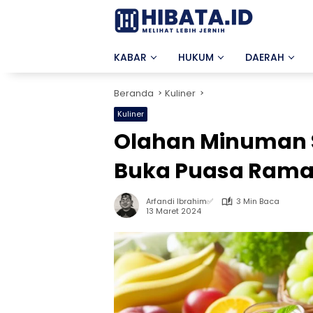
Langsung
ke
konten
KABAR
HUKUM
DAERAH
Beranda
Kuliner
Kuliner
Olahan Minuman S
Buka Puasa Ram
Arfandi Ibrahim✅
3 Min Baca
13 Maret 2024