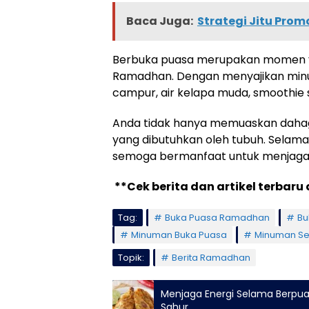
Baca Juga:
Strategi Jitu Pro
Berbuka puasa merupakan momen ya
Ramadhan. Dengan menyajikan minum
campur, air kelapa muda, smoothie sa
Anda tidak hanya memuaskan dahaga
yang dibutuhkan oleh tubuh. Sela
semoga bermanfaat untuk menjaga
**Cek berita dan artikel terbaru 
Tag:
Buka Puasa Ramadhan
Bu
Minuman Buka Puasa
Minuman S
Topik:
Berita Ramadhan
Menjaga Energi Selama Berpua
Sahur