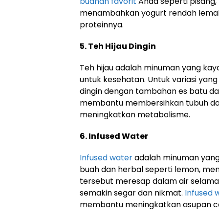
buahan favorit
Anda seperti pisang,
menambahkan yogurt rendah lemak
proteinnya.
5. Teh Hijau Dingin
Teh hijau adalah minuman yang kay
untuk kesehatan. Untuk variasi yan
dingin dengan tambahan es batu dan 
membantu membersihkan tubuh dari
meningkatkan metabolisme.
6. Infused Water
Infused water
adalah minuman yang 
buah dan herbal seperti lemon, men
tersebut meresap dalam air selama
semakin segar dan nikmat.
Infused 
membantu meningkatkan asupan cai