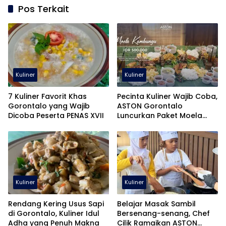
Pos Terkait
Kuliner
Kuliner
7 Kuliner Favorit Khas
Pecinta Kuliner Wajib Coba,
Gorontalo yang Wajib
ASTON Gorontalo
Dicoba Peserta PENAS XVII
Luncurkan Paket Moela
Kambungu
Kuliner
Kuliner
Rendang Kering Usus Sapi
Belajar Masak Sambil
di Gorontalo, Kuliner Idul
Bersenang-senang, Chef
Adha yang Penuh Makna
Cilik Ramaikan ASTON