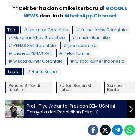
**Cek berita dan artikel terbaru di
GOOGLE
NEWS
dan ikuti
WhatsApp Channel
Tag:
ikan nike Gorontalo
Kuliner Khas Gorontalo
Makanan Khas Gorontalo
musim ikan nike
PENAS XVII Gorontalo
perkedel nike
peserta PENAS XVII
Teluk Tomini
wisata kuliner Gorontalo
wisata kuliner Indonesia
Topik:
Berita Kuliner
Penulis: Arfandi
Editor: Sarjan M.
Sumber
Ibrahim
Lahai
Berita
Profil Tiyo Ardianto: Presiden BEM UGM ini
Ternyata dari Pendidikan Paket C