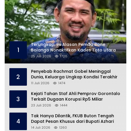
Terungkap, Ini Alasan Pemda Bone
1
Bolango Nonaktifkan Kades Toto Utara
25 Juli 2026
1720
Penyebab Rachmat Gobel Meninggal
2
Dunia, Keluarga Ungkap Kondisi Terakhir
11 Juli 2026
1474
Kejati Tahan Staf Ahli Pemprov Gorontalo
3
Terkait Dugaan Korupsi Rp5 Miliar
23 Juli 2026
1444
Tak Hanya Dilantik, FKUB Buton Tengah
4
Dapat Pesan Khusus dari Bupati Azhari
14 Juli 2026
1260