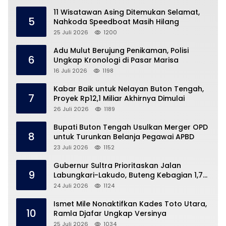
11 Wisatawan Asing Ditemukan Selamat,
5
Nahkoda Speedboat Masih Hilang
25 Juli 2026
1200
Adu Mulut Berujung Penikaman, Polisi
6
Ungkap Kronologi di Pasar Marisa
16 Juli 2026
1198
Kabar Baik untuk Nelayan Buton Tengah,
7
Proyek Rp12,1 Miliar Akhirnya Dimulai
26 Juli 2026
1189
Bupati Buton Tengah Usulkan Merger OPD
8
untuk Turunkan Belanja Pegawai APBD
23 Juli 2026
1152
Gubernur Sultra Prioritaskan Jalan
9
Labungkari-Lakudo, Buteng Kebagian 1,7
Km
24 Juli 2026
1124
Ismet Mile Nonaktifkan Kades Toto Utara,
10
Ramla Djafar Ungkap Versinya
25 Juli 2026
1034