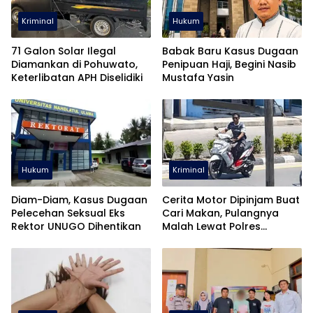
Kriminal
Hukum
71 Galon Solar Ilegal
Babak Baru Kasus Dugaan
Diamankan di Pohuwato,
Penipuan Haji, Begini Nasib
Keterlibatan APH Diselidiki
Mustafa Yasin
Hukum
Kriminal
Diam-Diam, Kasus Dugaan
Cerita Motor Dipinjam Buat
Pelecehan Seksual Eks
Cari Makan, Pulangnya
Rektor UNUGO Dihentikan
Malah Lewat Polres
Pohuwato