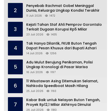
Penyebab Rachmat Gobel Meninggal
2
Dunia, Keluarga Ungkap Kondisi Terakhir
11 Juli 2026
1472
Kejati Tahan Staf Ahli Pemprov Gorontalo
3
Terkait Dugaan Korupsi Rp5 Miliar
23 Juli 2026
1435
Tak Hanya Dilantik, FKUB Buton Tengah
4
Dapat Pesan Khusus dari Bupati Azhari
14 Juli 2026
1256
Adu Mulut Berujung Penikaman, Polisi
5
Ungkap Kronologi di Pasar Marisa
16 Juli 2026
1197
11 Wisatawan Asing Ditemukan Selamat,
6
Nahkoda Speedboat Masih Hilang
25 Juli 2026
1193
Kabar Baik untuk Nelayan Buton Tengah,
7
Proyek Rp12,1 Miliar Akhirnya Dimulai
26 Juli 2026
1180