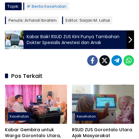
Topik:
Berita Kesehatan
Penulis: Arfandi Ibrahim
Editor: Sarjan M. Lahai
Kabar Baik! RSUD ZUS Kini Punya Tambahan
Dokter Spesialis Anestesi dan Anak
Pos Terkait
Kesehatan
Kesehatan
Kabar Gembira untuk
RSUD ZUS Gorontalo Utara
Warga Gorontalo Utara,
Ajak Masyarakat