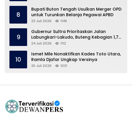
Bupati Buton Tengah Usulkan Merger OPD
8
untuk Turunkan Belanja Pegawai APBD
23 Juli 2026
1149
Gubernur Sultra Prioritaskan Jalan
9
Labungkari-Lakudo, Buteng Kebagian 1,7
Km
24 Juli 2026
1112
Ismet Mile Nonaktifkan Kades Toto Utara,
10
Ramla Djafar Ungkap Versinya
25 Juli 2026
1031