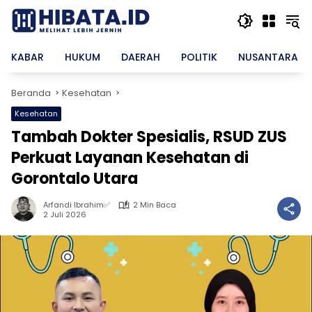
Langsung
ke
konten
KABAR
HUKUM
DAERAH
POLITIK
NUSANTARA
Beranda
Kesehatan
Kesehatan
Tambah Dokter Spesialis, RSUD ZUS
Perkuat Layanan Kesehatan di
Gorontalo Utara
Arfandi Ibrahim✅
2 Min Baca
2 Juli 2026