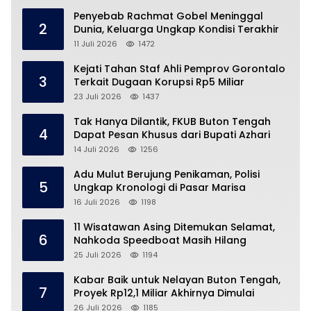
Penyebab Rachmat Gobel Meninggal
2
Dunia, Keluarga Ungkap Kondisi Terakhir
11 Juli 2026
1472
Kejati Tahan Staf Ahli Pemprov Gorontalo
3
Terkait Dugaan Korupsi Rp5 Miliar
23 Juli 2026
1437
Tak Hanya Dilantik, FKUB Buton Tengah
4
Dapat Pesan Khusus dari Bupati Azhari
14 Juli 2026
1256
Adu Mulut Berujung Penikaman, Polisi
5
Ungkap Kronologi di Pasar Marisa
16 Juli 2026
1198
11 Wisatawan Asing Ditemukan Selamat,
6
Nahkoda Speedboat Masih Hilang
25 Juli 2026
1194
Kabar Baik untuk Nelayan Buton Tengah,
7
Proyek Rp12,1 Miliar Akhirnya Dimulai
26 Juli 2026
1185