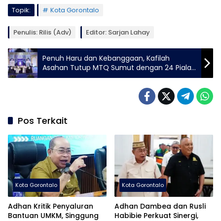
Topik:
Kota Gorontalo
Penulis: Rilis (Adv)
Editor: Sarjan Lahay
Penuh Haru dan Kebanggaan, Kafilah
Asahan Tutup MTQ Sumut dengan 24 Piala
dan Hadiah Umrah
Pos Terkait
Kota Gorontalo
Kota Gorontalo
Adhan Kritik Penyaluran
Adhan Dambea dan Rusli
Bantuan UMKM, Singgung
Habibie Perkuat Sinergi,