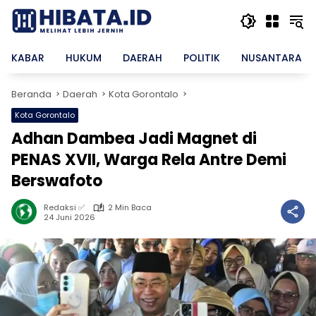
Langsung
ke
konten
KABAR
HUKUM
DAERAH
POLITIK
NUSANTARA
Beranda
Daerah
Kota Gorontalo
Kota Gorontalo
Adhan Dambea Jadi Magnet di
PENAS XVII, Warga Rela Antre Demi
Berswafoto
Redaksi ✅
2 Min Baca
24 Juni 2026