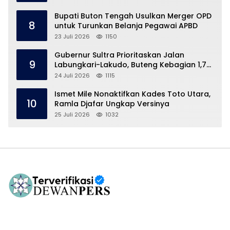
Bupati Buton Tengah Usulkan Merger OPD
8
untuk Turunkan Belanja Pegawai APBD
23 Juli 2026
1150
Gubernur Sultra Prioritaskan Jalan
9
Labungkari-Lakudo, Buteng Kebagian 1,7
Km
24 Juli 2026
1115
Ismet Mile Nonaktifkan Kades Toto Utara,
10
Ramla Djafar Ungkap Versinya
25 Juli 2026
1032