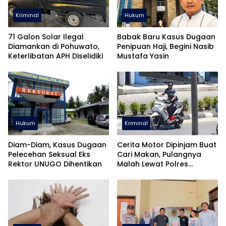
Kriminal
Hukum
71 Galon Solar Ilegal
Babak Baru Kasus Dugaan
Diamankan di Pohuwato,
Penipuan Haji, Begini Nasib
Keterlibatan APH Diselidiki
Mustafa Yasin
Hukum
Kriminal
Diam-Diam, Kasus Dugaan
Cerita Motor Dipinjam Buat
Pelecehan Seksual Eks
Cari Makan, Pulangnya
Rektor UNUGO Dihentikan
Malah Lewat Polres
Pohuwato