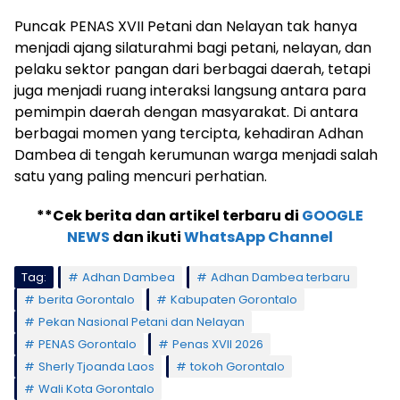
Puncak PENAS XVII Petani dan Nelayan tak hanya
menjadi ajang silaturahmi bagi petani, nelayan, dan
pelaku sektor pangan dari berbagai daerah, tetapi
juga menjadi ruang interaksi langsung antara para
pemimpin daerah dengan masyarakat. Di antara
berbagai momen yang tercipta, kehadiran Adhan
Dambea di tengah kerumunan warga menjadi salah
satu yang paling mencuri perhatian.
**Cek berita dan artikel terbaru di
GOOGLE
NEWS
dan ikuti
WhatsApp Channel
Tag:
Adhan Dambea
Adhan Dambea terbaru
berita Gorontalo
Kabupaten Gorontalo
Pekan Nasional Petani dan Nelayan
PENAS Gorontalo
Penas XVII 2026
Sherly Tjoanda Laos
tokoh Gorontalo
Wali Kota Gorontalo