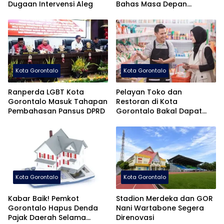
Dugaan Intervensi Aleg
Bahas Masa Depan
Pembangunan Gorontalo
Kota Gorontalo
Kota Gorontalo
Ranperda LGBT Kota
Pelayan Toko dan
Gorontalo Masuk Tahapan
Restoran di Kota
Pembahasan Pansus DPRD
Gorontalo Bakal Dapat
Pelatihan Khusus
Kota Gorontalo
Kota Gorontalo
Kabar Baik! Pemkot
Stadion Merdeka dan GOR
Gorontalo Hapus Denda
Nani Wartabone Segera
Pajak Daerah Selama
Direnovasi