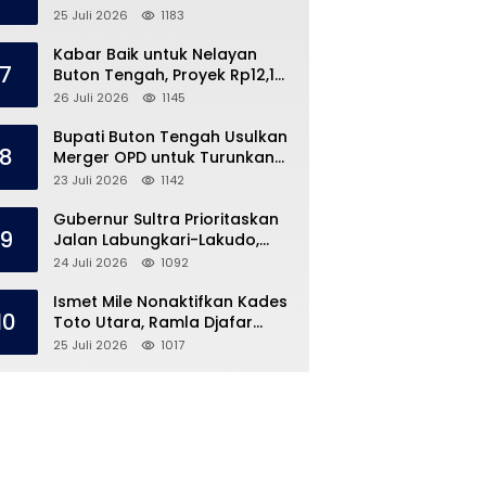
Speedboat Masih Hilang
25 Juli 2026
1183
Kabar Baik untuk Nelayan
7
Buton Tengah, Proyek Rp12,1
Miliar Akhirnya Dimulai
26 Juli 2026
1145
Bupati Buton Tengah Usulkan
8
Merger OPD untuk Turunkan
Belanja Pegawai APBD
23 Juli 2026
1142
Gubernur Sultra Prioritaskan
9
Jalan Labungkari-Lakudo,
Buteng Kebagian 1,7 Km
24 Juli 2026
1092
Ismet Mile Nonaktifkan Kades
10
Toto Utara, Ramla Djafar
Ungkap Versinya
25 Juli 2026
1017