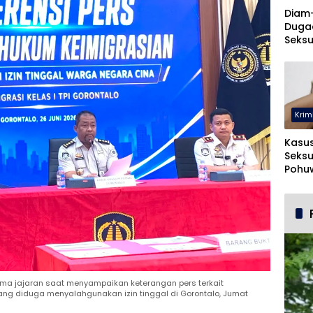
Diam
Duga
Seksu
UNUG
Krim
Kasu
Seksu
Pohuw
Ters
sama jajaran saat menyampaikan keterangan pers terkait
ng diduga menyalahgunakan izin tinggal di Gorontalo, Jumat