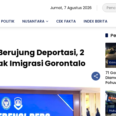
Jumat, 7 Agustus 2026
POLITIK
NUSANTARA
CEK FAKTA
INDEX BERITA
Pe
 Berujung Deportasi, 2
k Imigrasi Gorontalo
Krim
71 Ga
Diam
Pohu
Keter
Diseli
Huk