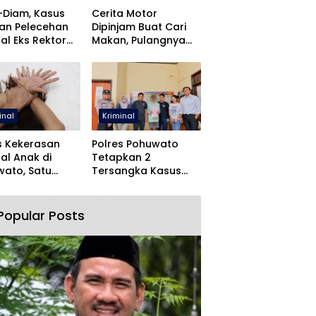
-Diam, Kasus
Cerita Motor
an Pelecehan
Dipinjam Buat Cari
al Eks Rektor
Makan, Pulangnya
O Dihentikan
Malah Lewat Polres
Pohuwato
inal
Kriminal
s Kekerasan
Polres Pohuwato
al Anak di
Tetapkan 2
ato, Satu
Tersangka Kasus
angka Ditahan
Dugaan Rudapaksa
dan Pencabulan
Popular Posts