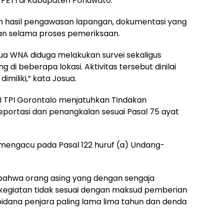
 PETI di Kabupaten Pohuwato.
an hasil pengawasan lapangan, dokumentasi yang
an selama proses pemeriksaan.
dua WNA diduga melakukan survei sekaligus
i beberapa lokasi. Aktivitas tersebut dinilai
dimiliki,” kata Josua.
s I TPI Gorontalo menjatuhkan Tindakan
eportasi dan penangkalan sesuai Pasal 75 ayat
a mengacu pada Pasal 122 huruf (a) Undang-
hwa orang asing yang dengan sengaja
egiatan tidak sesuai dengan maksud pemberian
pidana penjara paling lama lima tahun dan denda