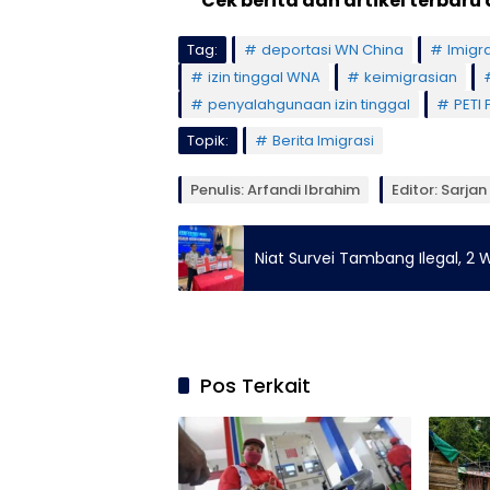
**Cek berita dan artikel terbaru 
Tag:
deportasi WN China
Imigr
izin tinggal WNA
keimigrasian
penyalahgunaan izin tinggal
PETI
Topik:
Berita Imigrasi
Penulis: Arfandi Ibrahim
Editor: Sarjan
Niat Survei Tambang Ilegal, 2
Pos Terkait