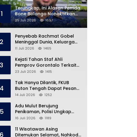
Terungkap, Ini Alasan Pemda
1
Bone Bolango Nonaktifkan
Kades Toto Utara
25 Juli 2026
1697
Penyebab Rachmat Gobel
2
Meninggal Dunia, Keluarga
Ungkap Kondisi Terakhir
11 Juli 2026
1465
Kejati Tahan Staf Ahli
3
Pemprov Gorontalo Terkait
Dugaan Korupsi Rp5 Miliar
23 Juli 2026
1415
Tak Hanya Dilantik, FKUB
4
Buton Tengah Dapat Pesan
Khusus dari Bupati Azhari
14 Juli 2026
1252
Adu Mulut Berujung
5
Penikaman, Polisi Ungkap
Kronologi di Pasar Marisa
16 Juli 2026
1189
11 Wisatawan Asing
6
Ditemukan Selamat, Nahkoda