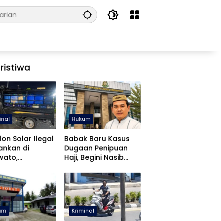
ristiwa
inal
Hukum
lon Solar Ilegal
Babak Baru Kasus
ankan di
Dugaan Penipuan
wato,
Haji, Begini Nasib
libatan APH
Mustafa Yasin
diki
um
Kriminal