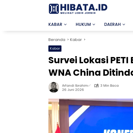
Langsung
ke
konten
KABAR
HUKUM
DAERAH
Beranda
Kabar
Kabar
Survei Lokasi PETI
WNA China Ditinda
Arfandi Ibrahim✅
3 Min Baca
26 Juni 2026