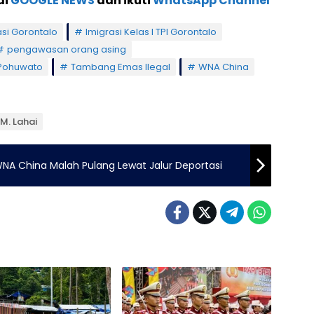
di
GOOGLE NEWS
dan ikuti
WhatsApp Channel
asi Gorontalo
Imigrasi Kelas I TPI Gorontalo
pengawasan orang asing
 Pohuwato
Tambang Emas Ilegal
WNA China
 M. Lahai
 WNA China Malah Pulang Lewat Jalur Deportasi