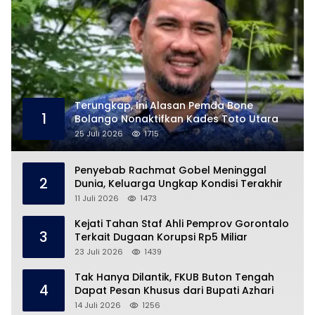
Terungkap, Ini Alasan Pemda Bone
1
Bolango Nonaktifkan Kades Toto Utara
25 Juli 2026
1715
Penyebab Rachmat Gobel Meninggal
2
Dunia, Keluarga Ungkap Kondisi Terakhir
11 Juli 2026
1473
Kejati Tahan Staf Ahli Pemprov Gorontalo
3
Terkait Dugaan Korupsi Rp5 Miliar
23 Juli 2026
1439
Tak Hanya Dilantik, FKUB Buton Tengah
4
Dapat Pesan Khusus dari Bupati Azhari
14 Juli 2026
1256