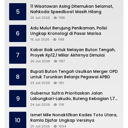
11 Wisatawan Asing Ditemukan Selamat,
5
Nahkoda Speedboat Masih Hilang
25 Juli 2026
1198
Adu Mulut Berujung Penikaman, Polisi
6
Ungkap Kronologi di Pasar Marisa
16 Juli 2026
1198
Kabar Baik untuk Nelayan Buton Tengah,
7
Proyek Rp12,1 Miliar Akhirnya Dimulai
26 Juli 2026
1187
Bupati Buton Tengah Usulkan Merger OPD
8
untuk Turunkan Belanja Pegawai APBD
23 Juli 2026
1151
Gubernur Sultra Prioritaskan Jalan
9
Labungkari-Lakudo, Buteng Kebagian 1,7
Km
24 Juli 2026
1116
Ismet Mile Nonaktifkan Kades Toto Utara,
10
Ramla Djafar Ungkap Versinya
25 Juli 2026
1034