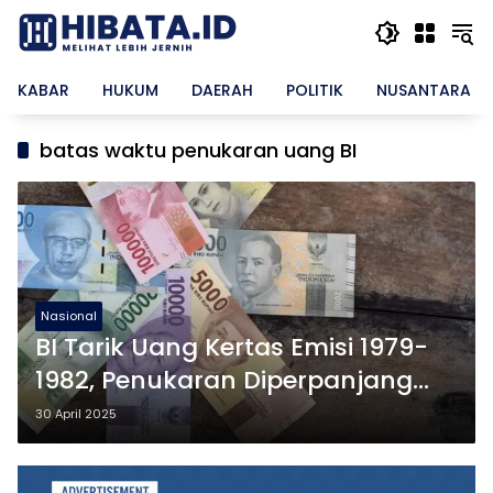
Langsung
ke
konten
KABAR
HUKUM
DAERAH
POLITIK
NUSANTARA
batas waktu penukaran uang BI
Nasional
BI Tarik Uang Kertas Emisi 1979-
1982, Penukaran Diperpanjang
hingga 30 April 2025
30 April 2025