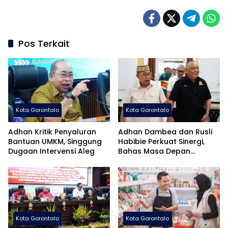
Pos Terkait
Kota Gorontalo
Kota Gorontalo
Adhan Kritik Penyaluran
Adhan Dambea dan Rusli
Bantuan UMKM, Singgung
Habibie Perkuat Sinergi,
Dugaan Intervensi Aleg
Bahas Masa Depan
Pembangunan Gorontalo
Kota Gorontalo
Kota Gorontalo