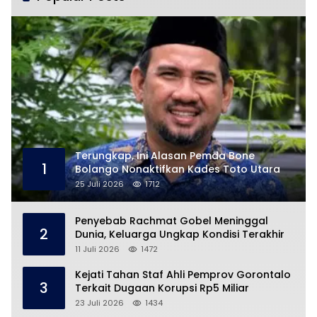
Terungkap, Ini Alasan Pemda Bone
1
Bolango Nonaktifkan Kades Toto Utara
25 Juli 2026
1712
Penyebab Rachmat Gobel Meninggal
2
Dunia, Keluarga Ungkap Kondisi Terakhir
11 Juli 2026
1472
Kejati Tahan Staf Ahli Pemprov Gorontalo
3
Terkait Dugaan Korupsi Rp5 Miliar
23 Juli 2026
1434