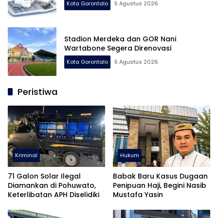
Kota Gorontalo
5 Agustus 2026
Stadion Merdeka dan GOR Nani
Wartabone Segera Direnovasi
Kota Gorontalo
5 Agustus 2026
Peristiwa
Kriminal
Hukum
71 Galon Solar Ilegal
Babak Baru Kasus Dugaan
Diamankan di Pohuwato,
Penipuan Haji, Begini Nasib
Keterlibatan APH Diselidiki
Mustafa Yasin