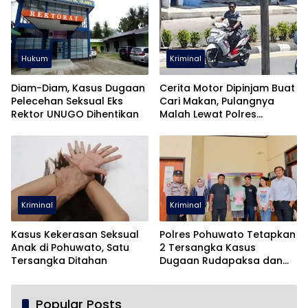
Hukum
Kriminal
Diam-Diam, Kasus Dugaan
Cerita Motor Dipinjam Buat
Pelecehan Seksual Eks
Cari Makan, Pulangnya
Rektor UNUGO Dihentikan
Malah Lewat Polres
Pohuwato
Kriminal
Kriminal
Kasus Kekerasan Seksual
Polres Pohuwato Tetapkan
Anak di Pohuwato, Satu
2 Tersangka Kasus
Tersangka Ditahan
Dugaan Rudapaksa dan
Pencabulan
Popular Posts