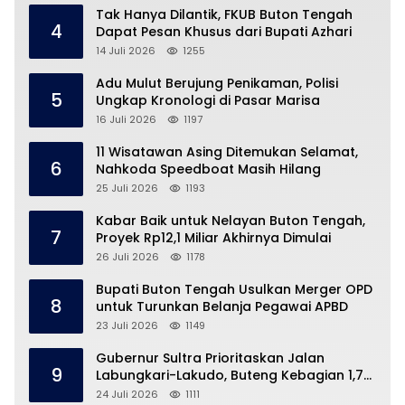
Tak Hanya Dilantik, FKUB Buton Tengah
4
Dapat Pesan Khusus dari Bupati Azhari
14 Juli 2026
1255
Adu Mulut Berujung Penikaman, Polisi
5
Ungkap Kronologi di Pasar Marisa
16 Juli 2026
1197
11 Wisatawan Asing Ditemukan Selamat,
6
Nahkoda Speedboat Masih Hilang
25 Juli 2026
1193
Kabar Baik untuk Nelayan Buton Tengah,
7
Proyek Rp12,1 Miliar Akhirnya Dimulai
26 Juli 2026
1178
Bupati Buton Tengah Usulkan Merger OPD
8
untuk Turunkan Belanja Pegawai APBD
23 Juli 2026
1149
Gubernur Sultra Prioritaskan Jalan
9
Labungkari-Lakudo, Buteng Kebagian 1,7
Km
24 Juli 2026
1111