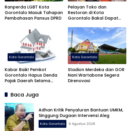
Ranperda LGBT Kota
Pelayan Toko dan
Gorontalo Masuk Tahapan
Restoran di Kota
Pembahasan Pansus DPRD
Gorontalo Bakal Dapat
Pelatihan Khusus
Kota Gorontalo
Kota Gorontalo
Kabar Baik! Pemkot
Stadion Merdeka dan GOR
Gorontalo Hapus Denda
Nani Wartabone Segera
Pajak Daerah Selama
Direnovasi
Agustus
Baca Juga
Adhan Kritik Penyaluran Bantuan UMKM,
Singgung Dugaan Intervensi Aleg
Kota Gorontalo
6 Agustus 2026