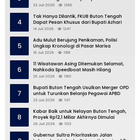
23 Juli 2026
1396
Tak Hanya Dilantik, FKUB Buton Tengah
4
Dapat Pesan Khusus dari Bupati Azhari
14 Juli 2026
1247
Adu Mulut Berujung Penikaman, Polisi
5
Ungkap Kronologi di Pasar Marisa
16 Juli 2026
1188
11 Wisatawan Asing Ditemukan Selamat,
6
Nahkoda Speedboat Masih Hilang
25 Juli 2026
1180
Bupati Buton Tengah Usulkan Merger OPD
7
untuk Turunkan Belanja Pegawai APBD
23 Juli 2026
1131
Kabar Baik untuk Nelayan Buton Tengah,
8
Proyek Rp12,1 Miliar Akhirnya Dimulai
26 Juli 2026
1123
Gubernur Sultra Prioritaskan Jalan