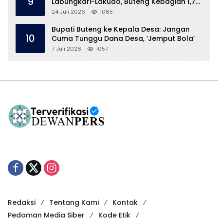
9
Labungkari-Lakudo, Buteng Kebagian 1,7
Km
24 Juli 2026
1065
Bupati Buteng ke Kepala Desa: Jangan
10
Cuma Tunggu Dana Desa, ‘Jemput Bola’
7 Juli 2026
1057
Redaksi
Tentang Kami
Kontak
Pedoman Media Siber
Kode Etik