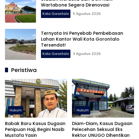
Wartabone Segera Direnovasi
Kota Gorontalo
5 Agustus 2026
Ternyata Ini Penyebab Pembebasan
Lahan Kantor Wali Kota Gorontalo
Tersendat!
Kota Gorontalo
3 Agustus 2026
Peristiwa
Hukum
Hukum
Babak Baru Kasus Dugaan
Diam-Diam, Kasus Dugaan
Penipuan Haji, Begini Nasib
Pelecehan Seksual Eks
Mustafa Yasin
Rektor UNUGO Dihentikan