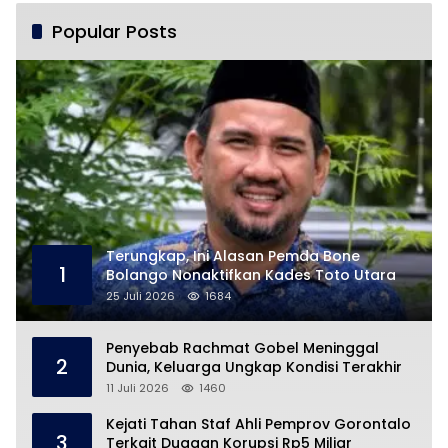
Popular Posts
Terungkap, Ini Alasan Pemda Bone
1
Bolango Nonaktifkan Kades Toto Utara
25 Juli 2026
1684
Penyebab Rachmat Gobel Meninggal
2
Dunia, Keluarga Ungkap Kondisi Terakhir
11 Juli 2026
1460
Kejati Tahan Staf Ahli Pemprov Gorontalo
3
Terkait Dugaan Korupsi Rp5 Miliar