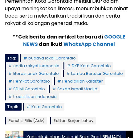
Pemerintah Kota Gorontalo melalui DKP dalam
upaya meningkatkan literasi, menumbuhkan minat
baca, serta melestarikan tradisi lisan dan cerita
rakyat di kalangan generasi muda.
**Cek berita dan artikel terbaru di
GOOGLE
NEWS
dan ikuti
WhatsApp Channel
Tag:
budaya lokal Gorontalo
cerita rakyat Indonesia
DKP Kota Gorontalo
literasi anak Gorontalo
Lomba Bertutur Gorontalo
Pemkot Gorontalo
Pendidikan Karakter
SD MI Gorontalo
Sekda Ismail Madjid
tradisi lisan Indonesia
Topik:
Kota Gorontalo
Penulis: Rilis (Adv)
Editor: Sarjan Lahay
Kadisdik Asahan Musa Al Bakri Gaet BEM IAIDU