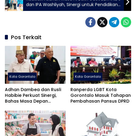
dan IPA Washliyah, Sinergi untuk Pendidikan
Lebih Baik
Pos Terkait
Kota Gorontalo
Kota Gorontalo
Adhan Dambea dan Rusli
Ranperda LGBT Kota
Habibie Perkuat Sinergi,
Gorontalo Masuk Tahapan
Bahas Masa Depan
Pembahasan Pansus DPRD
Pembangunan Gorontalo