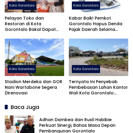
Kota Gorontalo
Kota Gorontalo
Pelayan Toko dan
Kabar Baik! Pemkot
Restoran di Kota
Gorontalo Hapus Denda
Gorontalo Bakal Dapat
Pajak Daerah Selama
Pelatihan Khusus
Agustus
Kota Gorontalo
Kota Gorontalo
Stadion Merdeka dan GOR
Ternyata Ini Penyebab
Nani Wartabone Segera
Pembebasan Lahan Kantor
Direnovasi
Wali Kota Gorontalo
Tersendat!
Baca Juga
Adhan Dambea dan Rusli Habibie
Perkuat Sinergi, Bahas Masa Depan
Pembangunan Gorontalo