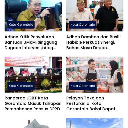
Kota Gorontalo
Kota Gorontalo
Adhan Kritik Penyaluran
Adhan Dambea dan Rusli
Bantuan UMKM, Singgung
Habibie Perkuat Sinergi,
Dugaan Intervensi Aleg
Bahas Masa Depan
Deprov Dapil Kota
Pembangunan Gorontalo
Kota Gorontalo
Kota Gorontalo
Ranperda LGBT Kota
Pelayan Toko dan
Gorontalo Masuk Tahapan
Restoran di Kota
Pembahasan Pansus DPRD
Gorontalo Bakal Dapat
Pelatihan Khusus