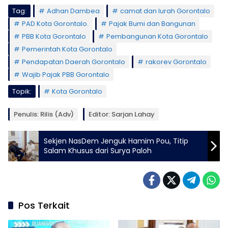
Tag:
Adhan Dambea
camat dan lurah Gorontalo
PAD Kota Gorontalo.
Pajak Bumi dan Bangunan
PBB Kota Gorontalo
Pembangunan Kota Gorontalo
Pemerintah Kota Gorontalo
Pendapatan Daerah Gorontalo
rakorev Gorontalo
Wajib Pajak PBB Gorontalo
Topik:
Kota Gorontalo
Penulis: Rilis (Adv)
Editor: Sarjan Lahay
Sekjen NasDem Jenguk Hamim Pou, Titip
Salam Khusus dari Surya Paloh
Pos Terkait