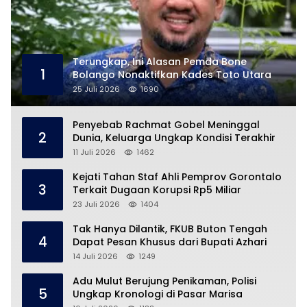
Terungkap, Ini Alasan Pemda Bone
1
Bolango Nonaktifkan Kades Toto Utara
25 Juli 2026
1690
Penyebab Rachmat Gobel Meninggal
2
Dunia, Keluarga Ungkap Kondisi Terakhir
11 Juli 2026
1462
Kejati Tahan Staf Ahli Pemprov Gorontalo
3
Terkait Dugaan Korupsi Rp5 Miliar
23 Juli 2026
1404
Tak Hanya Dilantik, FKUB Buton Tengah
4
Dapat Pesan Khusus dari Bupati Azhari
14 Juli 2026
1249
Adu Mulut Berujung Penikaman, Polisi
5
Ungkap Kronologi di Pasar Marisa