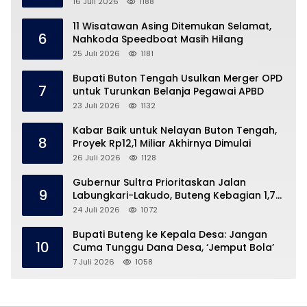
16 Juli 2026
1188
11 Wisatawan Asing Ditemukan Selamat,
6
Nahkoda Speedboat Masih Hilang
25 Juli 2026
1181
Bupati Buton Tengah Usulkan Merger OPD
7
untuk Turunkan Belanja Pegawai APBD
23 Juli 2026
1132
Kabar Baik untuk Nelayan Buton Tengah,
8
Proyek Rp12,1 Miliar Akhirnya Dimulai
26 Juli 2026
1128
Gubernur Sultra Prioritaskan Jalan
9
Labungkari-Lakudo, Buteng Kebagian 1,7
Km
24 Juli 2026
1072
Bupati Buteng ke Kepala Desa: Jangan
10
Cuma Tunggu Dana Desa, ‘Jemput Bola’
7 Juli 2026
1058