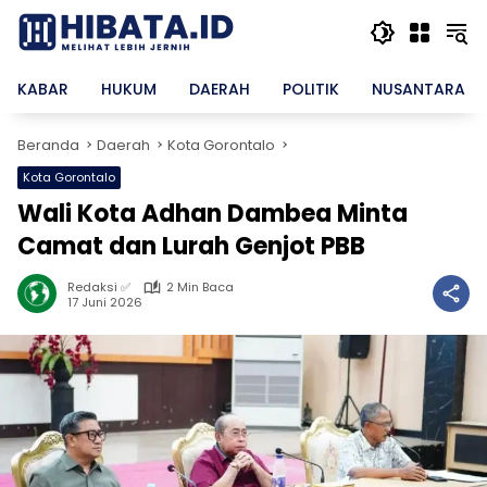
Langsung
ke
konten
KABAR
HUKUM
DAERAH
POLITIK
NUSANTARA
Beranda
Daerah
Kota Gorontalo
Kota Gorontalo
Wali Kota Adhan Dambea Minta
Camat dan Lurah Genjot PBB
Redaksi ✅
2 Min Baca
17 Juni 2026