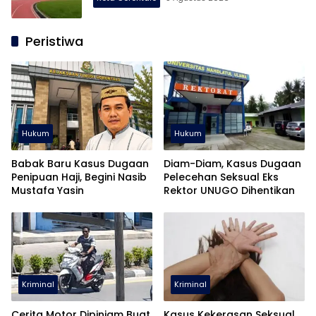
Peristiwa
Hukum
Hukum
Babak Baru Kasus Dugaan
Diam-Diam, Kasus Dugaan
Penipuan Haji, Begini Nasib
Pelecehan Seksual Eks
Mustafa Yasin
Rektor UNUGO Dihentikan
Kriminal
Kriminal
Cerita Motor Dipinjam Buat
Kasus Kekerasan Seksual