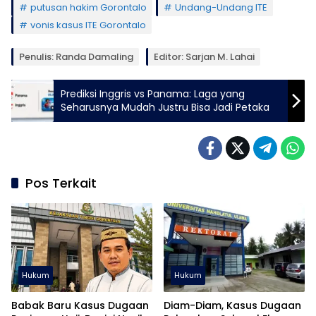
putusan hakim Gorontalo
Undang-Undang ITE
vonis kasus ITE Gorontalo
Penulis: Randa Damaling
Editor: Sarjan M. Lahai
Prediksi Inggris vs Panama: Laga yang
Seharusnya Mudah Justru Bisa Jadi Petaka
Pos Terkait
Hukum
Hukum
Babak Baru Kasus Dugaan
Diam-Diam, Kasus Dugaan