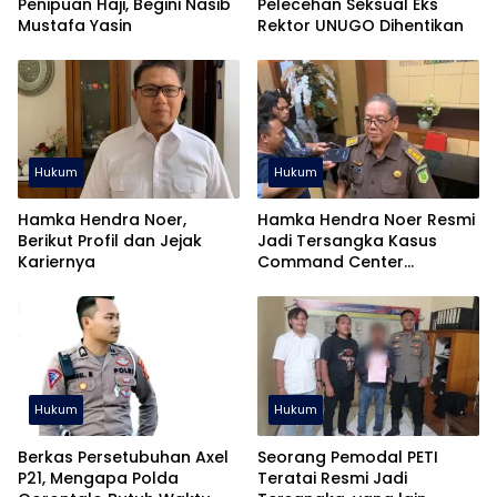
Penipuan Haji, Begini Nasib
Pelecehan Seksual Eks
Mustafa Yasin
Rektor UNUGO Dihentikan
Hukum
Hukum
Hamka Hendra Noer,
Hamka Hendra Noer Resmi
Berikut Profil dan Jejak
Jadi Tersangka Kasus
Kariernya
Command Center
Gorontalo
Hukum
Hukum
Berkas Persetubuhan Axel
Seorang Pemodal PETI
P21, Mengapa Polda
Teratai Resmi Jadi