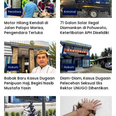
Peristiwa
Kriminal
Motor Hilang Kendali di
71 Galon Solar Ilegal
Jalan Palopo Marisa,
Diamankan di Pohuwato,
Pengendara Terluka
Keterlibatan APH Diselidiki
Hukum
Hukum
Babak Baru Kasus Dugaan
Diam-Diam, Kasus Dugaan
Penipuan Haji, Begini Nasib
Pelecehan Seksual Eks
Mustafa Yasin
Rektor UNUGO Dihentikan