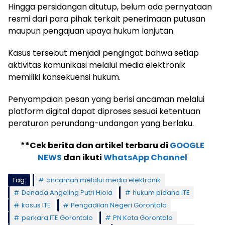
Hingga persidangan ditutup, belum ada pernyataan
resmi dari para pihak terkait penerimaan putusan
maupun pengajuan upaya hukum lanjutan.
Kasus tersebut menjadi pengingat bahwa setiap
aktivitas komunikasi melalui media elektronik
memiliki konsekuensi hukum.
Penyampaian pesan yang berisi ancaman melalui
platform digital dapat diproses sesuai ketentuan
peraturan perundang-undangan yang berlaku.
**Cek berita dan artikel terbaru di
GOOGLE
NEWS
dan ikuti
WhatsApp Channel
Tag:
ancaman melalui media elektronik
Denada Angeling Putri Hiola
hukum pidana ITE
kasus ITE
Pengadilan Negeri Gorontalo
perkara ITE Gorontalo
PN Kota Gorontalo