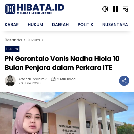
Langsung
ke
konten
KABAR
HUKUM
DAERAH
POLITIK
NUSANTARA
Beranda
Hukum
Hukum
PN Gorontalo Vonis Nadha Hiola 10
Bulan Penjara dalam Perkara ITE
Arfandi Ibrahim✅
2 Min Baca
26 Juni 2026