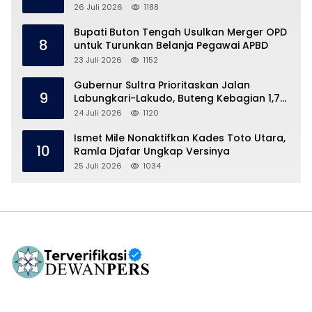
26 Juli 2026
1188
Bupati Buton Tengah Usulkan Merger OPD
8
untuk Turunkan Belanja Pegawai APBD
23 Juli 2026
1152
Gubernur Sultra Prioritaskan Jalan
9
Labungkari-Lakudo, Buteng Kebagian 1,7
Km
24 Juli 2026
1120
Ismet Mile Nonaktifkan Kades Toto Utara,
10
Ramla Djafar Ungkap Versinya
25 Juli 2026
1034