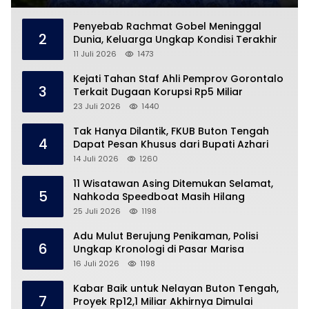
Penyebab Rachmat Gobel Meninggal
2
Dunia, Keluarga Ungkap Kondisi Terakhir
11 Juli 2026
1473
Kejati Tahan Staf Ahli Pemprov Gorontalo
3
Terkait Dugaan Korupsi Rp5 Miliar
23 Juli 2026
1440
Tak Hanya Dilantik, FKUB Buton Tengah
4
Dapat Pesan Khusus dari Bupati Azhari
14 Juli 2026
1260
11 Wisatawan Asing Ditemukan Selamat,
5
Nahkoda Speedboat Masih Hilang
25 Juli 2026
1198
Adu Mulut Berujung Penikaman, Polisi
6
Ungkap Kronologi di Pasar Marisa
16 Juli 2026
1198
Kabar Baik untuk Nelayan Buton Tengah,
7
Proyek Rp12,1 Miliar Akhirnya Dimulai