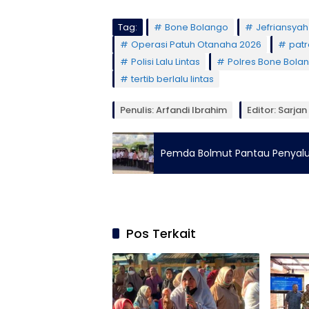
Tag:
Bone Bolango
Jefriansya
Operasi Patuh Otanaha 2026
patro
Polisi Lalu Lintas
Polres Bone Bola
tertib berlalu lintas
Penulis: Arfandi Ibrahim
Editor: Sarjan
Pemda Bolmut Pantau Penyalur
Pos Terkait