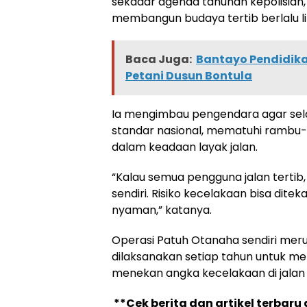
sekadar agenda tahunan kepolisia
membangun budaya tertib berlalu li
Baca Juga:
Bantayo Pendidika
Petani Dusun Bontula
Ia mengimbau pengendara agar se
standar nasional, mematuhi rambu-
dalam keadaan layak jalan.
“Kalau semua pengguna jalan terti
sendiri. Risiko kecelakaan bisa dite
nyaman,” katanya.
Operasi Patuh Otanaha sendiri meru
dilaksanakan setiap tahun untuk meni
menekan angka kecelakaan di jalan 
**Cek berita dan artikel terbaru 