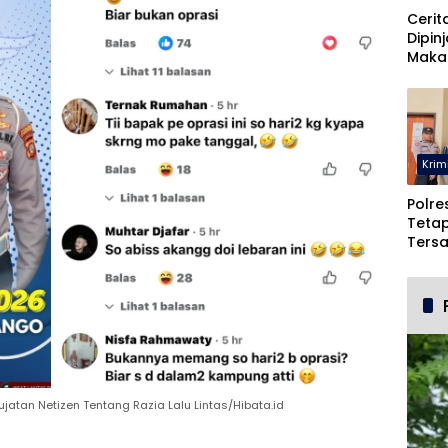
Cerit
Dipin
Maka
Malah
Pohu
Krim
Polre
Teta
Ters
Duga
dan 
jatan Netizen Tentang Razia Lalu Lintas/Hibata.id