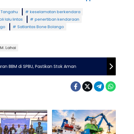
h Tangahu
keselamatan berkendara
li lalu lintas
penertiban kendaraan
ngo
Satlantas Bone Bolango
 M. Lahai
an BBM di SPBU, Pastikan Stok Aman