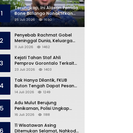
Terungkap, Ini Alasan Pemda
1
Bone Bolango Nonaktifkan
Kades Toto Utara
25 Juli 2026
1690
Penyebab Rachmat Gobel
2
Meninggal Dunia, Keluarga
Ungkap Kondisi Terakhir
11 Juli 2026
1462
Kejati Tahan Staf Ahli
3
Pemprov Gorontalo Terkait
Dugaan Korupsi Rp5 Miliar
23 Juli 2026
1403
Tak Hanya Dilantik, FKUB
4
Buton Tengah Dapat Pesan
Khusus dari Bupati Azhari
14 Juli 2026
1249
Adu Mulut Berujung
5
Penikaman, Polisi Ungkap
Kronologi di Pasar Marisa
16 Juli 2026
1188
11 Wisatawan Asing
6
Ditemukan Selamat, Nahkoda