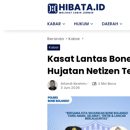
Langsung
ke
konten
KABAR
HUKUM
DAERAH
Beranda
Kabar
Kabar
Kasat Lantas Bon
Hujatan Netizen T
Arfandi Ibrahim✅
2 Min Baca
3 Juni 2026