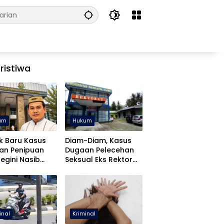
ristiwa
um
Hukum
k Baru Kasus
Diam-Diam, Kasus
an Penipuan
Dugaan Pelecehan
Begini Nasib
Seksual Eks Rektor
fa Yasin
UNUGO Dihentikan
inal
Kriminal