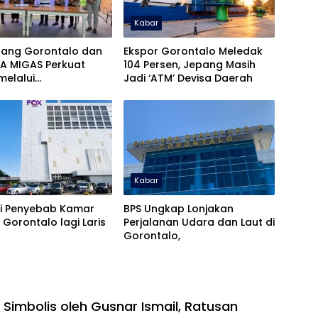
Kabar
bang Gorontalo dan
Ekspor Gorontalo Meledak
A MIGAS Perkuat
104 Persen, Jepang Masih
 melalui
Jadi ‘ATM’ Devisa Daerah
atanganan PKS
an Bisnis
Kabar
ni Penyebab Kamar
BPS Ungkap Lonjakan
i Gorontalo lagi Laris
Perjalanan Udara dan Laut di
Gorontalo,
 Simbolis oleh Gusnar Ismail, Ratusan