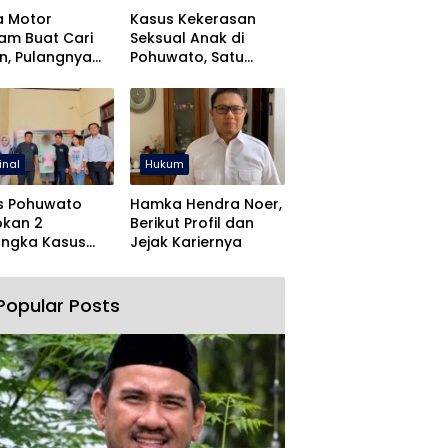
a Motor
Kasus Kekerasan
jam Buat Cari
Seksual Anak di
n, Pulangnya
Pohuwato, Satu
 Lewat Polres
Tersangka Ditahan
wato
inal
Hukum
s Pohuwato
Hamka Hendra Noer,
pkan 2
Berikut Profil dan
angka Kasus
Jejak Kariernya
an Rudapaksa
Pencabulan
Popular Posts