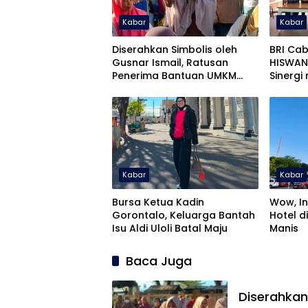
Kabar
Kabar
Diserahkan Simbolis oleh
BRI Ca
Gusnar Ismail, Ratusan
HISWAN
Penerima Bantuan UMKM
Sinergi
Kecewa
Penand
Kemitra
Kabar
Kabar
Bursa Ketua Kadin
Wow, I
Gorontalo, Keluarga Bantah
Hotel d
Isu Aldi Uloli Batal Maju
Manis
Baca Juga
Diserahkan