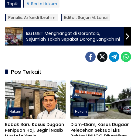
Topik:
Berita Hukum
Penulis: Arfandi Ibrahim
Editor: Sarjan M. Lahai
Isu LGBT Menghangat di Gorontalo,
Sejumlah Tokoh Sepakat Dorong Langkah Ini
Pos Terkait
Hukum
Hukum
Babak Baru Kasus Dugaan
Diam-Diam, Kasus Dugaan
Penipuan Haji, Begini Nasib
Pelecehan Seksual Eks