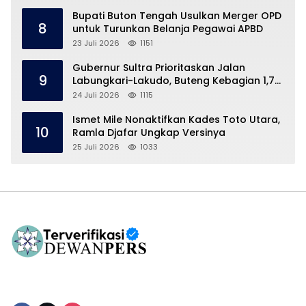
Bupati Buton Tengah Usulkan Merger OPD
8
untuk Turunkan Belanja Pegawai APBD
23 Juli 2026
1151
Gubernur Sultra Prioritaskan Jalan
9
Labungkari-Lakudo, Buteng Kebagian 1,7
Km
24 Juli 2026
1115
Ismet Mile Nonaktifkan Kades Toto Utara,
10
Ramla Djafar Ungkap Versinya
25 Juli 2026
1033