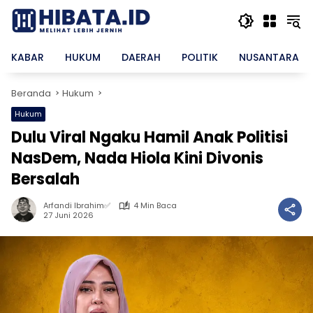
Langsung
ke
konten
KABAR
HUKUM
DAERAH
POLITIK
NUSANTARA
Beranda
Hukum
Hukum
Dulu Viral Ngaku Hamil Anak Politisi
NasDem, Nada Hiola Kini Divonis
Bersalah
Arfandi Ibrahim✅
4 Min Baca
27 Juni 2026