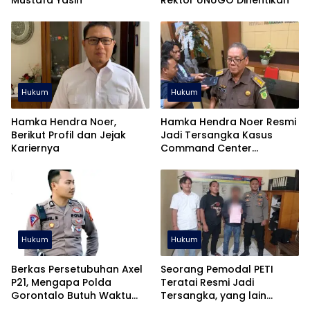
Mustafa Yasin
Rektor UNUGO Dihentikan
Hukum
Hukum
Hamka Hendra Noer,
Hamka Hendra Noer Resmi
Berikut Profil dan Jejak
Jadi Tersangka Kasus
Kariernya
Command Center
Gorontalo
Hukum
Hukum
Berkas Persetubuhan Axel
Seorang Pemodal PETI
P21, Mengapa Polda
Teratai Resmi Jadi
Gorontalo Butuh Waktu
Tersangka, yang lain
Begitu Lama?
Gimana?