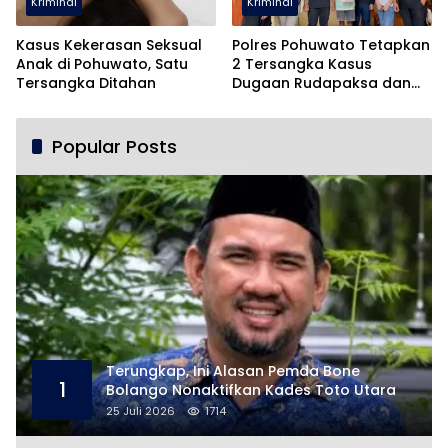
Kriminal
Kriminal
Kasus Kekerasan Seksual
Polres Pohuwato Tetapkan
Anak di Pohuwato, Satu
2 Tersangka Kasus
Tersangka Ditahan
Dugaan Rudapaksa dan
Pencabulan
Popular Posts
Terungkap, Ini Alasan Pemda Bone
1
Bolango Nonaktifkan Kades Toto Utara
25 Juli 2026
1714