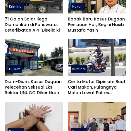
Kriminal
Hukum
71 Galon Solar Ilegal
Babak Baru Kasus Dugaan
Diamankan di Pohuwato,
Penipuan Haji, Begini Nasib
Keterlibatan APH Diselidiki
Mustafa Yasin
Hukum
Kriminal
Diam-Diam, Kasus Dugaan
Cerita Motor Dipinjam Buat
Pelecehan Seksual Eks
Cari Makan, Pulangnya
Rektor UNUGO Dihentikan
Malah Lewat Polres
Pohuwato