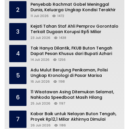
Penyebab Rachmat Gobel Meninggal
2
Dunia, Keluarga Ungkap Kondisi Terakhir
11 Juli 2026
1472
Kejati Tahan Staf Ahli Pemprov Gorontalo
3
Terkait Dugaan Korupsi Rp5 Miliar
23 Juli 2026
1438
Tak Hanya Dilantik, FKUB Buton Tengah
4
Dapat Pesan Khusus dari Bupati Azhari
14 Juli 2026
1256
Adu Mulut Berujung Penikaman, Polisi
5
Ungkap Kronologi di Pasar Marisa
16 Juli 2026
1198
11 Wisatawan Asing Ditemukan Selamat,
6
Nahkoda Speedboat Masih Hilang
25 Juli 2026
1197
Kabar Baik untuk Nelayan Buton Tengah,
7
Proyek Rp12,1 Miliar Akhirnya Dimulai
26 Juli 2026
1186