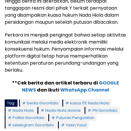
Hingga berita ini diterbitkan, belum terdapat
tanggapan resmi dari pihak Y terkait pernyataan
yang disampaikan kuasa hukum Nada Hiola dalam
persidangan maupun setelah putusan dibacakan.
Perkara ini menjadi pengingat bahwa setiap aktivitas
komunikasi melalui media elektronik memiliki
konsekuensi hukum. Penyampaian informasi melalui
platform digital tetap harus memperhatikan
ketentuan peraturan perundang-undangan yang
berlaku.
**Cek berita dan artikel terbaru di
GOOGLE
NEWS
dan ikuti
WhatsApp Channel
Tag:
berita Gorontalo
kasus ITE Nada Hiola
Nada Hiola
Nada Hiola divonis
PN Gorontalo
Politisi Gorontalo
Putusan Pengadilan
selebgram Gorontalo
Yasin Yusuf