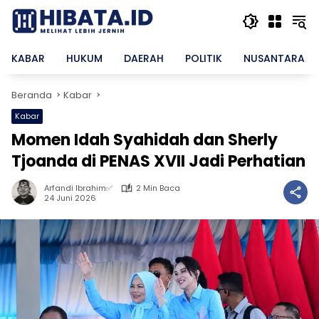
Langsung
ke
konten
KABAR
HUKUM
DAERAH
POLITIK
NUSANTARA
Beranda
Kabar
Kabar
Momen Idah Syahidah dan Sherly
Tjoanda di PENAS XVII Jadi Perhatian
Arfandi Ibrahim✅
2 Min Baca
24 Juni 2026