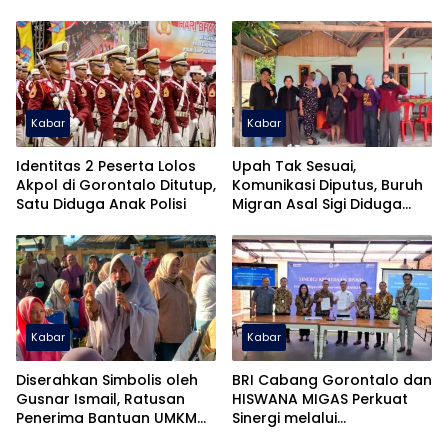
Sulitnya Mendapat
Pasokan
Kabar
Kabar
Identitas 2 Peserta Lolos
Upah Tak Sesuai,
Akpol di Gorontalo Ditutup,
Komunikasi Diputus, Buruh
Satu Diduga Anak Polisi
Migran Asal Sigi Diduga
Jadi Korban TPPO
Kabar
Kabar
Diserahkan Simbolis oleh
BRI Cabang Gorontalo dan
Gusnar Ismail, Ratusan
HISWANA MIGAS Perkuat
Penerima Bantuan UMKM
Sinergi melalui
Kecewa
Penandatanganan PKS