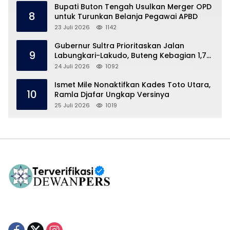
Bupati Buton Tengah Usulkan Merger OPD
8
untuk Turunkan Belanja Pegawai APBD
23 Juli 2026
1142
Gubernur Sultra Prioritaskan Jalan
9
Labungkari-Lakudo, Buteng Kebagian 1,7
Km
24 Juli 2026
1092
Ismet Mile Nonaktifkan Kades Toto Utara,
10
Ramla Djafar Ungkap Versinya
25 Juli 2026
1019