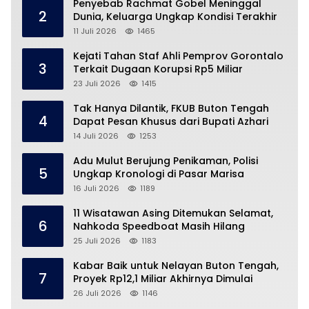
Penyebab Rachmat Gobel Meninggal
2
Dunia, Keluarga Ungkap Kondisi Terakhir
11 Juli 2026
1465
Kejati Tahan Staf Ahli Pemprov Gorontalo
3
Terkait Dugaan Korupsi Rp5 Miliar
23 Juli 2026
1415
Tak Hanya Dilantik, FKUB Buton Tengah
4
Dapat Pesan Khusus dari Bupati Azhari
14 Juli 2026
1253
Adu Mulut Berujung Penikaman, Polisi
5
Ungkap Kronologi di Pasar Marisa
16 Juli 2026
1189
11 Wisatawan Asing Ditemukan Selamat,
6
Nahkoda Speedboat Masih Hilang
25 Juli 2026
1183
Kabar Baik untuk Nelayan Buton Tengah,
7
Proyek Rp12,1 Miliar Akhirnya Dimulai
26 Juli 2026
1146