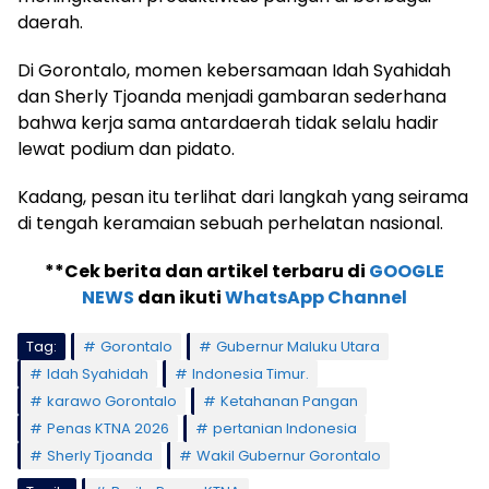
daerah.
Di Gorontalo, momen kebersamaan Idah Syahidah
dan Sherly Tjoanda menjadi gambaran sederhana
bahwa kerja sama antardaerah tidak selalu hadir
lewat podium dan pidato.
Kadang, pesan itu terlihat dari langkah yang seirama
di tengah keramaian sebuah perhelatan nasional.
**Cek berita dan artikel terbaru di
GOOGLE
NEWS
dan ikuti
WhatsApp Channel
Tag:
Gorontalo
Gubernur Maluku Utara
Idah Syahidah
Indonesia Timur.
karawo Gorontalo
Ketahanan Pangan
Penas KTNA 2026
pertanian Indonesia
Sherly Tjoanda
Wakil Gubernur Gorontalo