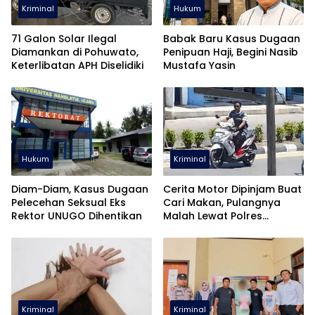
Kriminal
Hukum
71 Galon Solar Ilegal
Babak Baru Kasus Dugaan
Diamankan di Pohuwato,
Penipuan Haji, Begini Nasib
Keterlibatan APH Diselidiki
Mustafa Yasin
Hukum
Kriminal
Diam-Diam, Kasus Dugaan
Cerita Motor Dipinjam Buat
Pelecehan Seksual Eks
Cari Makan, Pulangnya
Rektor UNUGO Dihentikan
Malah Lewat Polres
Pohuwato
Kriminal
Kriminal