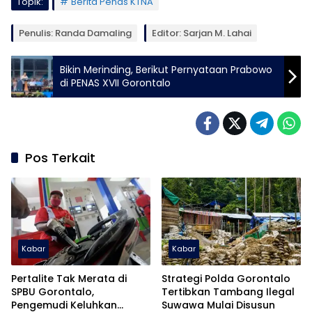
Topik:
Berita Penas KTNA
Penulis: Randa Damaling
Editor: Sarjan M. Lahai
Bikin Merinding, Berikut Pernyataan Prabowo
di PENAS XVII Gorontalo
Pos Terkait
Kabar
Kabar
Pertalite Tak Merata di
Strategi Polda Gorontalo
SPBU Gorontalo,
Tertibkan Tambang Ilegal
Pengemudi Keluhkan
Suwawa Mulai Disusun