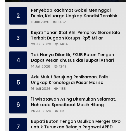
Penyebab Rachmat Gobel Meninggal
2
Dunia, Keluarga Ungkap Kondisi Terakhir
11 Juli 2026
1462
Kejati Tahan Staf Ahli Pemprov Gorontalo
3
Terkait Dugaan Korupsi Rp5 Miliar
23 Juli 2026
1404
Tak Hanya Dilantik, FKUB Buton Tengah
4
Dapat Pesan Khusus dari Bupati Azhari
14 Juli 2026
1249
Adu Mulut Berujung Penikaman, Polisi
5
Ungkap Kronologi di Pasar Marisa
16 Juli 2026
1188
11 Wisatawan Asing Ditemukan Selamat,
6
Nahkoda Speedboat Masih Hilang
25 Juli 2026
1181
Bupati Buton Tengah Usulkan Merger OPD
7
untuk Turunkan Belanja Pegawai APBD