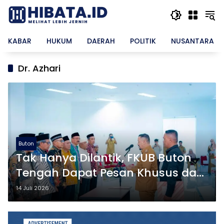
Langsung
ke
konten
KABAR
HUKUM
DAERAH
POLITIK
NUSANTARA
Dr. Azhari
Buton
Tak Hanya Dilantik, FKUB Buton
Tengah Dapat Pesan Khusus dari
Bupati Azhari
14 Juli 2026