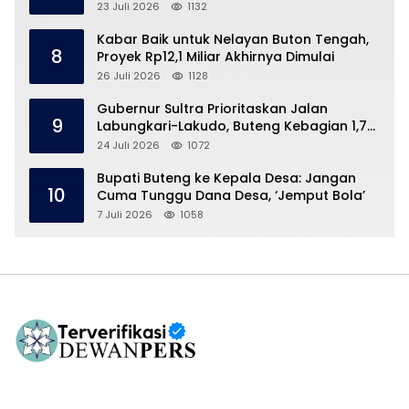
23 Juli 2026
1132
Kabar Baik untuk Nelayan Buton Tengah,
8
Proyek Rp12,1 Miliar Akhirnya Dimulai
26 Juli 2026
1128
Gubernur Sultra Prioritaskan Jalan
9
Labungkari-Lakudo, Buteng Kebagian 1,7
Km
24 Juli 2026
1072
Bupati Buteng ke Kepala Desa: Jangan
10
Cuma Tunggu Dana Desa, ‘Jemput Bola’
7 Juli 2026
1058