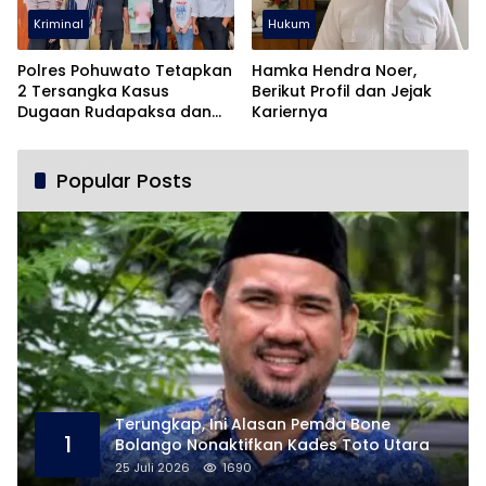
Kriminal
Hukum
Polres Pohuwato Tetapkan
Hamka Hendra Noer,
2 Tersangka Kasus
Berikut Profil dan Jejak
Dugaan Rudapaksa dan
Kariernya
Pencabulan
Popular Posts
Terungkap, Ini Alasan Pemda Bone
1
Bolango Nonaktifkan Kades Toto Utara
25 Juli 2026
1690