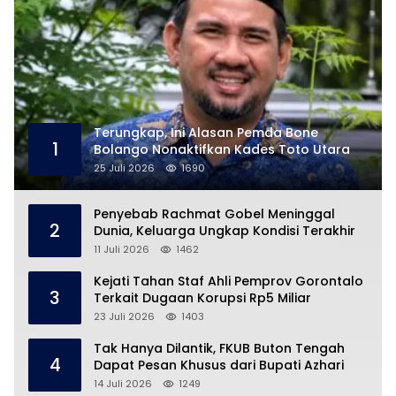
Terungkap, Ini Alasan Pemda Bone
1
Bolango Nonaktifkan Kades Toto Utara
25 Juli 2026
1690
Penyebab Rachmat Gobel Meninggal
2
Dunia, Keluarga Ungkap Kondisi Terakhir
11 Juli 2026
1462
Kejati Tahan Staf Ahli Pemprov Gorontalo
3
Terkait Dugaan Korupsi Rp5 Miliar
23 Juli 2026
1403
Tak Hanya Dilantik, FKUB Buton Tengah
4
Dapat Pesan Khusus dari Bupati Azhari
14 Juli 2026
1249