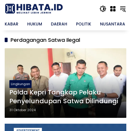
Langsung
ke
konten
KABAR
HUKUM
DAERAH
POLITIK
NUSANTARA
Perdagangan Satwa Ilegal
Lingkungan
Polda Kepri Tangkap Pelaku
Penyelundupan Satwa Dilindungi
31 Oktober 2024