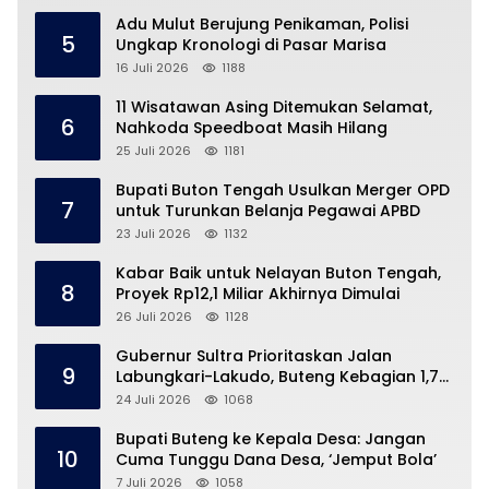
Adu Mulut Berujung Penikaman, Polisi
5
Ungkap Kronologi di Pasar Marisa
16 Juli 2026
1188
11 Wisatawan Asing Ditemukan Selamat,
6
Nahkoda Speedboat Masih Hilang
25 Juli 2026
1181
Bupati Buton Tengah Usulkan Merger OPD
7
untuk Turunkan Belanja Pegawai APBD
23 Juli 2026
1132
Kabar Baik untuk Nelayan Buton Tengah,
8
Proyek Rp12,1 Miliar Akhirnya Dimulai
26 Juli 2026
1128
Gubernur Sultra Prioritaskan Jalan
9
Labungkari-Lakudo, Buteng Kebagian 1,7
Km
24 Juli 2026
1068
Bupati Buteng ke Kepala Desa: Jangan
10
Cuma Tunggu Dana Desa, ‘Jemput Bola’
7 Juli 2026
1058