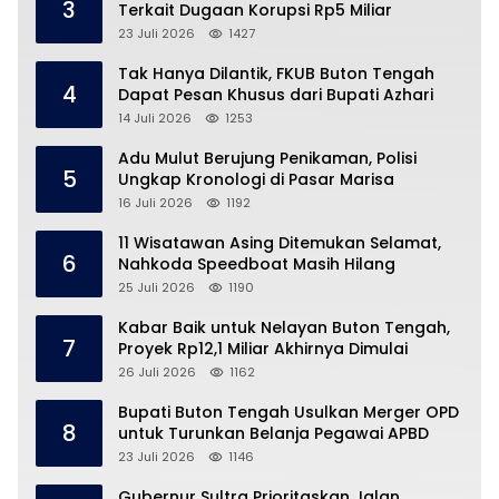
3
Terkait Dugaan Korupsi Rp5 Miliar
23 Juli 2026
1427
Tak Hanya Dilantik, FKUB Buton Tengah
4
Dapat Pesan Khusus dari Bupati Azhari
14 Juli 2026
1253
Adu Mulut Berujung Penikaman, Polisi
5
Ungkap Kronologi di Pasar Marisa
16 Juli 2026
1192
11 Wisatawan Asing Ditemukan Selamat,
6
Nahkoda Speedboat Masih Hilang
25 Juli 2026
1190
Kabar Baik untuk Nelayan Buton Tengah,
7
Proyek Rp12,1 Miliar Akhirnya Dimulai
26 Juli 2026
1162
Bupati Buton Tengah Usulkan Merger OPD
8
untuk Turunkan Belanja Pegawai APBD
23 Juli 2026
1146
Gubernur Sultra Prioritaskan Jalan