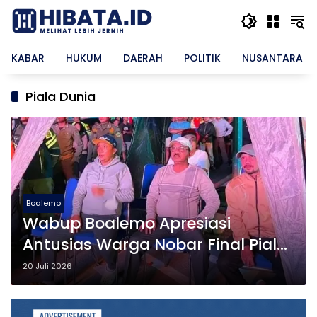
Langsung
ke
konten
KABAR
HUKUM
DAERAH
POLITIK
NUSANTARA
Piala Dunia
Boalemo
Wabup Boalemo Apresiasi
Antusias Warga Nobar Final Piala
Dunia
20 Juli 2026