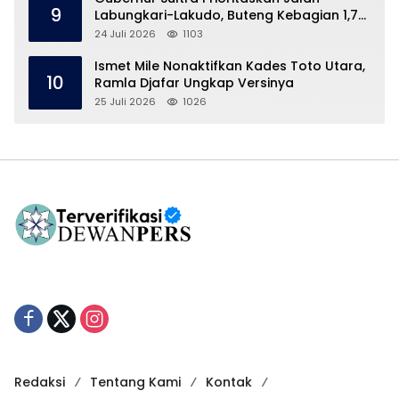
9
Labungkari-Lakudo, Buteng Kebagian 1,7
Km
24 Juli 2026
1103
Ismet Mile Nonaktifkan Kades Toto Utara,
10
Ramla Djafar Ungkap Versinya
25 Juli 2026
1026
Redaksi
Tentang Kami
Kontak