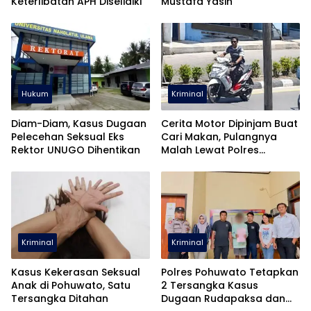
Keterlibatan APH Diselidiki
Mustafa Yasin
Hukum
Kriminal
Diam-Diam, Kasus Dugaan
Cerita Motor Dipinjam Buat
Pelecehan Seksual Eks
Cari Makan, Pulangnya
Rektor UNUGO Dihentikan
Malah Lewat Polres
Pohuwato
Kriminal
Kriminal
Kasus Kekerasan Seksual
Polres Pohuwato Tetapkan
Anak di Pohuwato, Satu
2 Tersangka Kasus
Tersangka Ditahan
Dugaan Rudapaksa dan