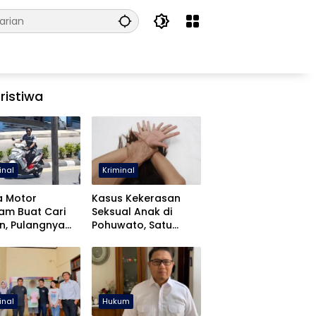
ristiwa
inal
Kriminal
a Motor
Kasus Kekerasan
jam Buat Cari
Seksual Anak di
n, Pulangnya
Pohuwato, Satu
 Lewat Polres
Tersangka Ditahan
wato
inal
Hukum