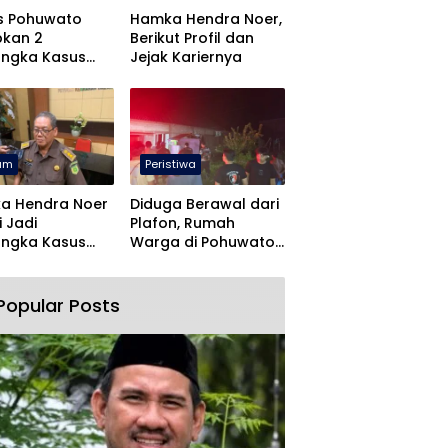
s Pohuwato
Hamka Hendra Noer,
pkan 2
Berikut Profil dan
angka Kasus
Jejak Kariernya
an Rudapaksa
Pencabulan
um
Peristiwa
a Hendra Noer
Diduga Berawal dari
 Jadi
Plafon, Rumah
angka Kasus
Warga di Pohuwato
and Center
Terbakar Dini Hari
ntalo
Popular Posts