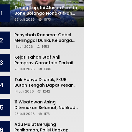
Terungkap, Ini Alasan Pemda
1
Bone Bolango Nonaktifkan
Kades Toto Utara
25 Juli 2026
1673
Penyebab Rachmat Gobel
2
Meninggal Dunia, Keluarga
Ungkap Kondisi Terakhir
11 Juli 2026
1453
Kejati Tahan Staf Ahli
3
Pemprov Gorontalo Terkait
Dugaan Korupsi Rp5 Miliar
23 Juli 2026
1386
Tak Hanya Dilantik, FKUB
4
Buton Tengah Dapat Pesan
Khusus dari Bupati Azhari
14 Juli 2026
1242
11 Wisatawan Asing
5
Ditemukan Selamat, Nahkoda
Speedboat Masih Hilang
25 Juli 2026
1173
Adu Mulut Berujung
6
Penikaman, Polisi Ungkap