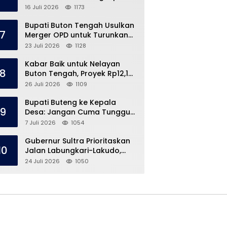
Kronologi di Pasar Marisa
16 Juli 2026
1173
Bupati Buton Tengah Usulkan
7
Merger OPD untuk Turunkan
Belanja Pegawai APBD
23 Juli 2026
1128
Kabar Baik untuk Nelayan
8
Buton Tengah, Proyek Rp12,1
Miliar Akhirnya Dimulai
26 Juli 2026
1109
Bupati Buteng ke Kepala
9
Desa: Jangan Cuma Tunggu
Dana Desa, ‘Jemput Bola’
7 Juli 2026
1054
Gubernur Sultra Prioritaskan
10
Jalan Labungkari-Lakudo,
Buteng Kebagian 1,7 Km
24 Juli 2026
1050