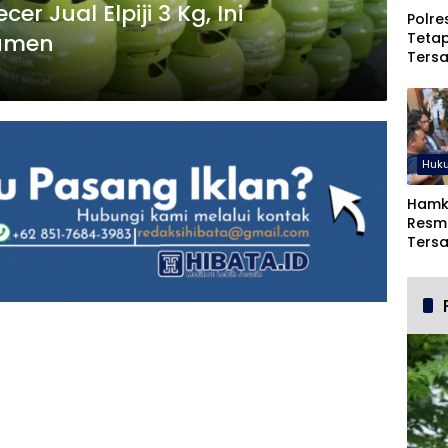
r Jual Elpiji 3 Kg, Ini
Polre
Teta
umen
Ters
Duga
dan 
Huk
Hamk
Resmi
Ters
Comm
Goro