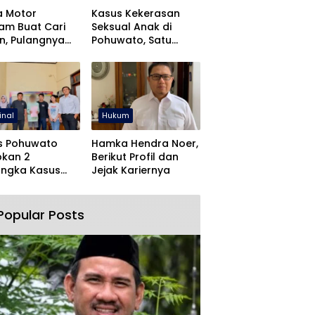
a Motor
Kasus Kekerasan
jam Buat Cari
Seksual Anak di
n, Pulangnya
Pohuwato, Satu
 Lewat Polres
Tersangka Ditahan
wato
inal
Hukum
s Pohuwato
Hamka Hendra Noer,
pkan 2
Berikut Profil dan
angka Kasus
Jejak Kariernya
an Rudapaksa
Pencabulan
Popular Posts