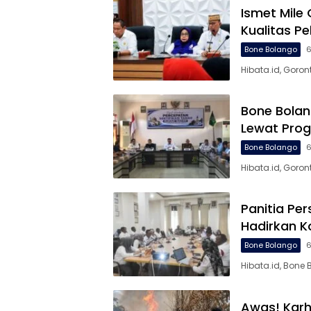
Ismet Mile
Kualitas P
Bone Bolango
6
Hibata.id, Goron
Bone Bolan
Lewat Pro
Bone Bolango
6
Hibata.id, Goro
Panitia Pe
Hadirkan 
Bone Bolango
6
Hibata.id, Bone
Awas! Karhu