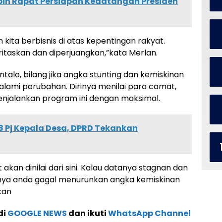
pin Rapat Persiapan Kedatangan Presiden
 kita berbisnis di atas kepentingan rakyat.
itaskan dan diperjuangkan,”kata Merlan.
alo, bilang jika angka stunting dan kemiskinan
alami perubahan. Dirinya menilai para camat,
enjalankan program ini dengan maksimal.
48 Pj Kepala Desa, DPRD Tekankan
akan dinilai dari sini. Kalau datanya stagnan dan
tinya anda gagal menurunkan angka kemiskinan
kan
di
GOOGLE NEWS
dan ikuti
WhatsApp Channel