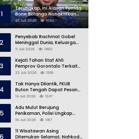
Terungkap, Ini Alasan Pemda
1
Bone Bolango Nonaktifkan
Kades Toto Utara
25 Juli 2026
1683
Penyebab Rachmat Gobel
2
Meninggal Dunia, Keluarga
Ungkap Kondisi Terakhir
11 Juli 2026
1460
Kejati Tahan Staf Ahli
3
Pemprov Gorontalo Terkait
Dugaan Korupsi Rp5 Miliar
23 Juli 2026
1395
Tak Hanya Dilantik, FKUB
4
Buton Tengah Dapat Pesan
Khusus dari Bupati Azhari
14 Juli 2026
1247
Adu Mulut Berujung
5
Penikaman, Polisi Ungkap
Kronologi di Pasar Marisa
16 Juli 2026
1187
11 Wisatawan Asing
6
Ditemukan Selamat, Nahkoda