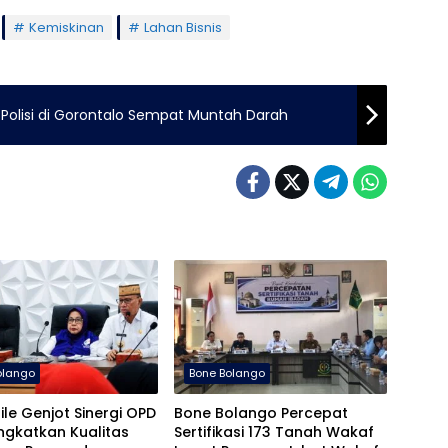
Kemiskinan
Lahan Bisnis
olisi di Gorontalo Sempat Muntah Darah
olango
Bone Bolango
ile Genjot Sinergi OPD
Bone Bolango Percepat
ngkatkan Kualitas
Sertifikasi 173 Tanah Wakaf