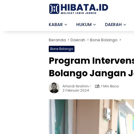
Langsung
ke
konten
KABAR
HUKUM
DAERAH
Beranda
Daerah
Bone Bolango
Bone Bolango
Program Intervens
Bolango Jangan Ja
Arfandi Ibrahim✅
1 Min Baca
2 Februari 2024