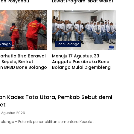
nan Posyandu
Lewat Program Isbat Wakaf
olango
Bone Bolango
arhutla Bisa Berawal
Menuju 17 Agustus, 33
 Sepele, Berikut
Anggota Paskibraka Bone
n BPBD Bone Bolango
Bolango Mulai Digembleng
an Kades Toto Utara, Pemkab Sebut demi
set
 Agustus 2026
 Bolango – Polemik penonaktifan sementara Kepala…