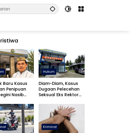
ristiwa
um
Hukum
k Baru Kasus
Diam-Diam, Kasus
an Penipuan
Dugaan Pelecehan
Begini Nasib
Seksual Eks Rektor
fa Yasin
UNUGO Dihentikan
inal
Kriminal