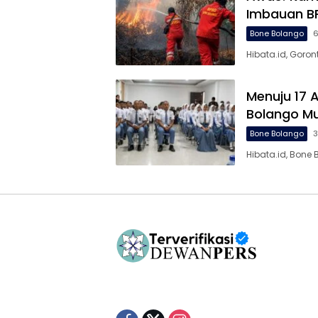
Imbauan B
Bone Bolango
6
Hibata.id, Gor
Menuju 17 
Bolango Mu
Bone Bolango
3
Hibata.id, Bone 