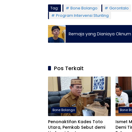
Tag:
Bone Bolango
Gorontalo
Program Intervensi Stunting
Remaja yang Dianiaya Oknum P
Pos Terkait
Bone Bolango
Bone B
Penonaktifan Kades Toto
Ismet M
Utara, Pemkab Sebut demi
Demi Ti