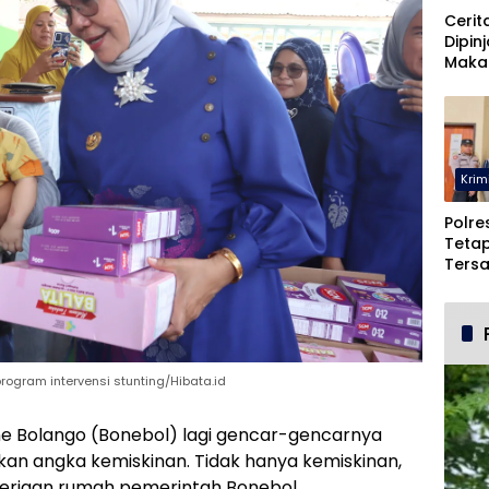
Cerit
Dipin
Maka
Malah
Pohu
Krim
Polre
Teta
Ters
Duga
dan 
ogram intervensi stunting/Hibata.id
ne Bolango (Bonebol) lagi gencar-gencarnya
 angka kemiskinan. Tidak hanya kemiskinan,
kerjaan rumah pemerintah Bonebol.