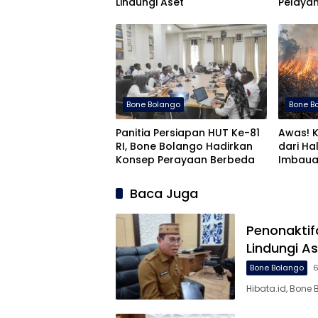
Lindungi Aset
Pelaya
Bone Bolango
Bone B
Panitia Persiapan HUT Ke-81
Awas! K
RI, Bone Bolango Hadirkan
dari Hal
Konsep Perayaan Berbeda
Imbaua
Baca Juga
Penonaktif
Lindungi A
Bone Bolango
6
Hibata.id, Bone