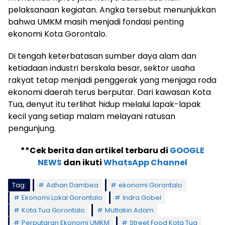
pelaksanaan kegiatan. Angka tersebut menunjukkan
bahwa UMKM masih menjadi fondasi penting
ekonomi Kota Gorontalo.
Di tengah keterbatasan sumber daya alam dan
ketiadaan industri berskala besar, sektor usaha
rakyat tetap menjadi penggerak yang menjaga roda
ekonomi daerah terus berputar. Dari kawasan Kota
Tua, denyut itu terlihat hidup melalui lapak-lapak
kecil yang setiap malam melayani ratusan
pengunjung.
**Cek berita dan artikel terbaru di
GOOGLE
NEWS
dan ikuti
WhatsApp Channel
Tag:
Adhan Dambea
ekonomi Gorontalo
Ekonomi Lokal Gorontalo
Indra Gobel
Kota Tua Gorontalo
Muttakin Adam
Perputaran Ekonomi UMKM
Street Food Kota Tua