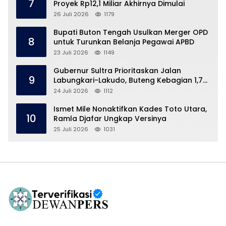
7
Proyek Rp12,1 Miliar Akhirnya Dimulai
26 Juli 2026
1179
Bupati Buton Tengah Usulkan Merger OPD
8
untuk Turunkan Belanja Pegawai APBD
23 Juli 2026
1149
Gubernur Sultra Prioritaskan Jalan
9
Labungkari-Lakudo, Buteng Kebagian 1,7
Km
24 Juli 2026
1112
Ismet Mile Nonaktifkan Kades Toto Utara,
10
Ramla Djafar Ungkap Versinya
25 Juli 2026
1031