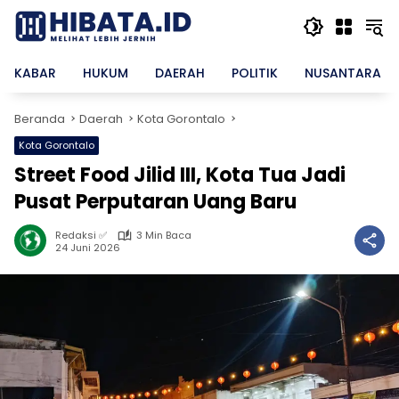
Langsung
ke
konten
KABAR
HUKUM
DAERAH
POLITIK
NUSANTARA
Beranda
Daerah
Kota Gorontalo
Kota Gorontalo
Street Food Jilid III, Kota Tua Jadi
Pusat Perputaran Uang Baru
Redaksi ✅
3 Min Baca
24 Juni 2026