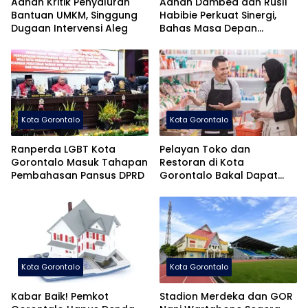
Adhan Kritik Penyaluran
Adhan Dambea dan Rusli
Bantuan UMKM, Singgung
Habibie Perkuat Sinergi,
Dugaan Intervensi Aleg
Bahas Masa Depan
Pembangunan Gorontalo
Kota Gorontalo
Kota Gorontalo
Ranperda LGBT Kota
Pelayan Toko dan
Gorontalo Masuk Tahapan
Restoran di Kota
Pembahasan Pansus DPRD
Gorontalo Bakal Dapat
Pelatihan Khusus
Kota Gorontalo
Kota Gorontalo
Kabar Baik! Pemkot
Stadion Merdeka dan GOR