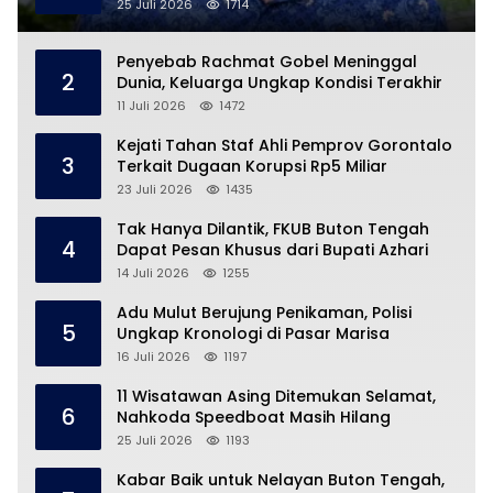
25 Juli 2026
1714
Penyebab Rachmat Gobel Meninggal
2
Dunia, Keluarga Ungkap Kondisi Terakhir
11 Juli 2026
1472
Kejati Tahan Staf Ahli Pemprov Gorontalo
3
Terkait Dugaan Korupsi Rp5 Miliar
23 Juli 2026
1435
Tak Hanya Dilantik, FKUB Buton Tengah
4
Dapat Pesan Khusus dari Bupati Azhari
14 Juli 2026
1255
Adu Mulut Berujung Penikaman, Polisi
5
Ungkap Kronologi di Pasar Marisa
16 Juli 2026
1197
11 Wisatawan Asing Ditemukan Selamat,
6
Nahkoda Speedboat Masih Hilang
25 Juli 2026
1193
Kabar Baik untuk Nelayan Buton Tengah,