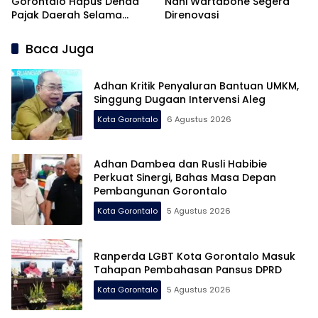
Gorontalo Hapus Denda
Nani Wartabone Segera
Pajak Daerah Selama
Direnovasi
Agustus
Baca Juga
Adhan Kritik Penyaluran Bantuan UMKM,
Singgung Dugaan Intervensi Aleg
Kota Gorontalo
6 Agustus 2026
Adhan Dambea dan Rusli Habibie
Perkuat Sinergi, Bahas Masa Depan
Pembangunan Gorontalo
Kota Gorontalo
5 Agustus 2026
Ranperda LGBT Kota Gorontalo Masuk
Tahapan Pembahasan Pansus DPRD
Kota Gorontalo
5 Agustus 2026