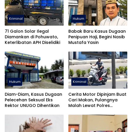
Kriminal
Hukum
71 Galon Solar Ilegal
Babak Baru Kasus Dugaan
Diamankan di Pohuwato,
Penipuan Haji, Begini Nasib
Keterlibatan APH Diselidiki
Mustafa Yasin
Hukum
Kriminal
Diam-Diam, Kasus Dugaan
Cerita Motor Dipinjam Buat
Pelecehan Seksual Eks
Cari Makan, Pulangnya
Rektor UNUGO Dihentikan
Malah Lewat Polres
Pohuwato