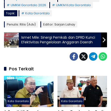
UMKM Gorontalo 2026
UMKM Kota Gorontalo
Topik:
Kota Gorontalo
Penulis: Rilis (Adv)
Editor: Sarjan Lahay
Ismet Mile: Sinergi Pemkab dan DPRD Kunci
Efektivitas Pengelolaan Anggaran Daerah
Pos Terkait
Kota Gorontalo
Kota Gorontalo