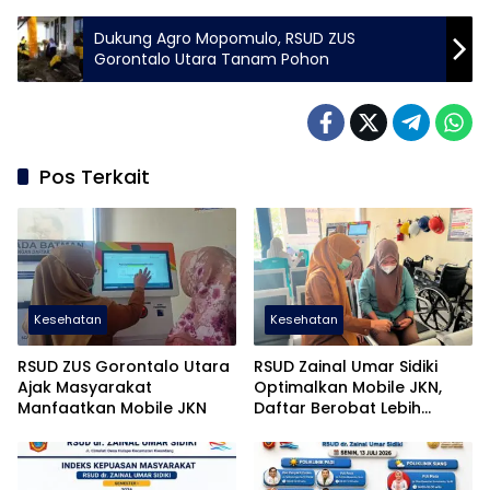
Dukung Agro Mopomulo, RSUD ZUS
Gorontalo Utara Tanam Pohon
Pos Terkait
Kesehatan
Kesehatan
RSUD ZUS Gorontalo Utara
RSUD Zainal Umar Sidiki
Ajak Masyarakat
Optimalkan Mobile JKN,
Manfaatkan Mobile JKN
Daftar Berobat Lebih
Mudah