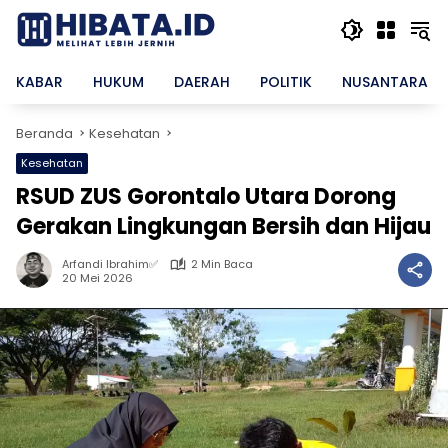
Langsung
ke
konten
KABAR
HUKUM
DAERAH
POLITIK
NUSANTARA
Beranda
Kesehatan
Kesehatan
RSUD ZUS Gorontalo Utara Dorong
Gerakan Lingkungan Bersih dan Hijau
Arfandi Ibrahim✅
2 Min Baca
20 Mei 2026