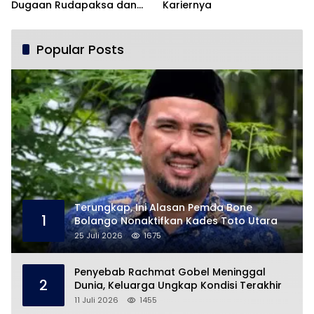
Dugaan Rudapaksa dan
Kariernya
Pencabulan
Popular Posts
Terungkap, Ini Alasan Pemda Bone
1
Bolango Nonaktifkan Kades Toto Utara
25 Juli 2026
1675
Penyebab Rachmat Gobel Meninggal
2
Dunia, Keluarga Ungkap Kondisi Terakhir
11 Juli 2026
1455