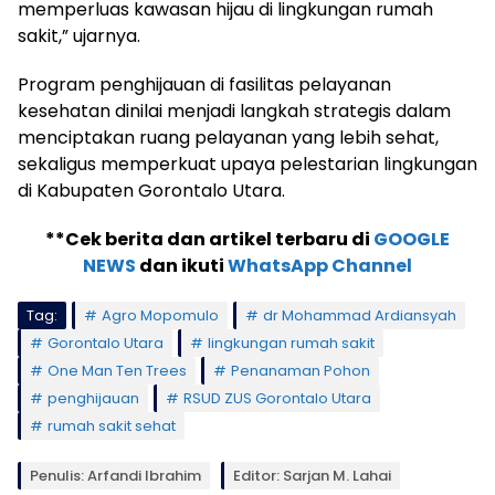
memperluas kawasan hijau di lingkungan rumah
sakit,” ujarnya.
Program penghijauan di fasilitas pelayanan
kesehatan dinilai menjadi langkah strategis dalam
menciptakan ruang pelayanan yang lebih sehat,
sekaligus memperkuat upaya pelestarian lingkungan
di Kabupaten Gorontalo Utara.
**Cek berita dan artikel terbaru di
GOOGLE
NEWS
dan ikuti
WhatsApp Channel
Tag:
Agro Mopomulo
dr Mohammad Ardiansyah
Gorontalo Utara
lingkungan rumah sakit
One Man Ten Trees
Penanaman Pohon
penghijauan
RSUD ZUS Gorontalo Utara
rumah sakit sehat
Penulis: Arfandi Ibrahim
Editor: Sarjan M. Lahai