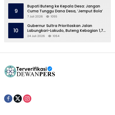
Bupati Buteng ke Kepala Desa: Jangan
9
Cuma Tunggu Dana Desa, ‘Jemput Bola’
7 Juli 2026
1055
Gubernur Sultra Prioritaskan Jalan
10
Labungkari-Lakudo, Buteng Kebagian 1,7
Km
24 Juli 2026
1054