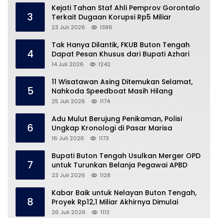
Kejati Tahan Staf Ahli Pemprov Gorontalo
3
Terkait Dugaan Korupsi Rp5 Miliar
23 Juli 2026
1386
Tak Hanya Dilantik, FKUB Buton Tengah
4
Dapat Pesan Khusus dari Bupati Azhari
14 Juli 2026
1242
11 Wisatawan Asing Ditemukan Selamat,
5
Nahkoda Speedboat Masih Hilang
25 Juli 2026
1174
Adu Mulut Berujung Penikaman, Polisi
6
Ungkap Kronologi di Pasar Marisa
16 Juli 2026
1173
Bupati Buton Tengah Usulkan Merger OPD
7
untuk Turunkan Belanja Pegawai APBD
23 Juli 2026
1128
Kabar Baik untuk Nelayan Buton Tengah,
8
Proyek Rp12,1 Miliar Akhirnya Dimulai
26 Juli 2026
1113