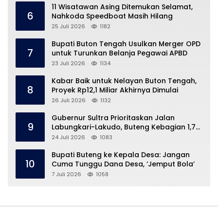
11 Wisatawan Asing Ditemukan Selamat,
6
Nahkoda Speedboat Masih Hilang
25 Juli 2026
1182
Bupati Buton Tengah Usulkan Merger OPD
7
untuk Turunkan Belanja Pegawai APBD
23 Juli 2026
1134
Kabar Baik untuk Nelayan Buton Tengah,
8
Proyek Rp12,1 Miliar Akhirnya Dimulai
26 Juli 2026
1132
Gubernur Sultra Prioritaskan Jalan
9
Labungkari-Lakudo, Buteng Kebagian 1,7
Km
24 Juli 2026
1083
Bupati Buteng ke Kepala Desa: Jangan
10
Cuma Tunggu Dana Desa, ‘Jemput Bola’
7 Juli 2026
1058