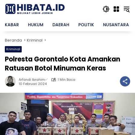
Langsung
ke
konten
KABAR
HUKUM
DAERAH
POLITIK
NUSANTARA
Beranda
Kriminal
Kriminal
Polresta Gorontalo Kota Amankan
Ratusan Botol Minuman Keras
Arfandi Ibrahim✅
1 Min Baca
10 Februari 2024