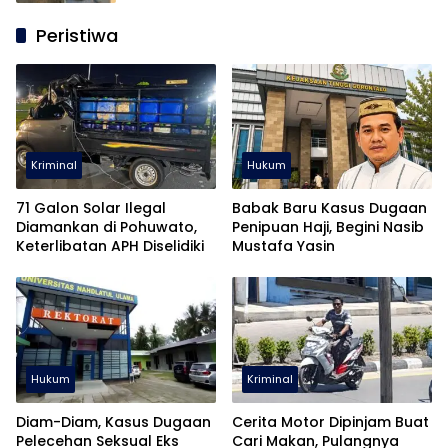
Peristiwa
Kriminal
Hukum
71 Galon Solar Ilegal
Babak Baru Kasus Dugaan
Diamankan di Pohuwato,
Penipuan Haji, Begini Nasib
Keterlibatan APH Diselidiki
Mustafa Yasin
Hukum
Kriminal
Diam-Diam, Kasus Dugaan
Cerita Motor Dipinjam Buat
Pelecehan Seksual Eks
Cari Makan, Pulangnya