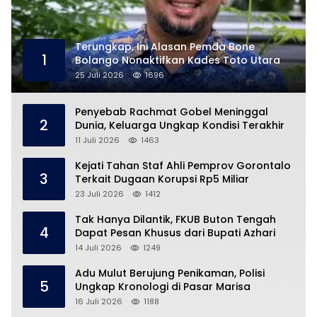
Terungkap, Ini Alasan Pemda Bone
1
Bolango Nonaktifkan Kades Toto Utara
25 Juli 2026
1696
Penyebab Rachmat Gobel Meninggal
2
Dunia, Keluarga Ungkap Kondisi Terakhir
11 Juli 2026
1463
Kejati Tahan Staf Ahli Pemprov Gorontalo
3
Terkait Dugaan Korupsi Rp5 Miliar
23 Juli 2026
1412
Tak Hanya Dilantik, FKUB Buton Tengah
4
Dapat Pesan Khusus dari Bupati Azhari
14 Juli 2026
1249
Adu Mulut Berujung Penikaman, Polisi
5
Ungkap Kronologi di Pasar Marisa
16 Juli 2026
1188