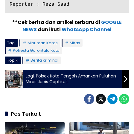
Reporter : Reza Saad
**Cek berita dan artikel terbaru di
GOOGLE
NEWS
dan ikuti
WhatsApp Channel
Tag:
Minuman Keras
Miras
Polresta Gorontalo Kota
Topik:
Berita Kriminal
Lagi, Polsek Kota Tengah Amankan Puluhan
Miras Jenis Captikus.
Pos Terkait