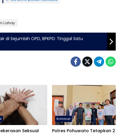
an Lahay
ir di Sejumlah OPD, BPKPD: Tinggal Satu
l
Kriminal
Kekerasan Seksual
Polres Pohuwato Tetapkan 2