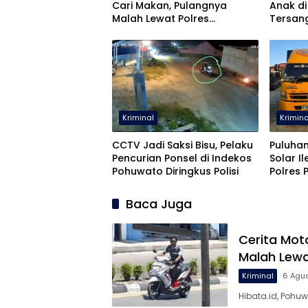
Cari Makan, Pulangnya
Anak di
Malah Lewat Polres
Tersan
Pohuwato
Kriminal
Krimina
CCTV Jadi Saksi Bisu, Pelaku
Puluhan
Pencurian Ponsel di Indekos
Solar I
Pohuwato Diringkus Polisi
Polres
Baca Juga
Cerita Mot
Malah Lewa
Kriminal
6 Agu
Hibata.id, Pohu