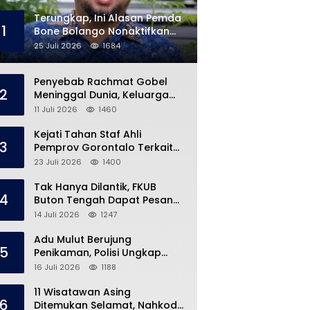
Terungkap, Ini Alasan Pemda
1
Bone Bolango Nonaktifkan
Kades Toto Utara
25 Juli 2026
1684
Penyebab Rachmat Gobel
2
Meninggal Dunia, Keluarga
Ungkap Kondisi Terakhir
11 Juli 2026
1460
Kejati Tahan Staf Ahli
3
Pemprov Gorontalo Terkait
Dugaan Korupsi Rp5 Miliar
23 Juli 2026
1400
Tak Hanya Dilantik, FKUB
4
Buton Tengah Dapat Pesan
Khusus dari Bupati Azhari
14 Juli 2026
1247
Adu Mulut Berujung
5
Penikaman, Polisi Ungkap
Kronologi di Pasar Marisa
16 Juli 2026
1188
11 Wisatawan Asing
6
Ditemukan Selamat, Nahkoda