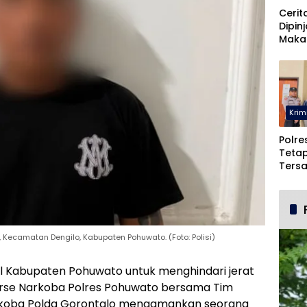
Cerit
Dipin
Maka
Malah
Pohu
Krim
Polre
Teta
Ters
Duga
dan 
 Kecamatan Dengilo, Kabupaten Pohuwato. (Foto: Polisi)
l Kabupaten Pohuwato untuk menghindari jerat
serse Narkoba Polres Pohuwato bersama Tim
arkoba Polda Gorontalo mengamankan seorang