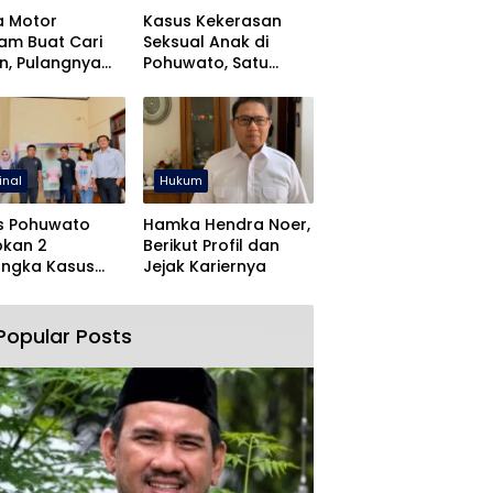
a Motor
Kasus Kekerasan
jam Buat Cari
Seksual Anak di
n, Pulangnya
Pohuwato, Satu
 Lewat Polres
Tersangka Ditahan
wato
inal
Hukum
s Pohuwato
Hamka Hendra Noer,
pkan 2
Berikut Profil dan
angka Kasus
Jejak Kariernya
an Rudapaksa
Pencabulan
Popular Posts