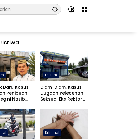
ristiwa
um
Hukum
k Baru Kasus
Diam-Diam, Kasus
an Penipuan
Dugaan Pelecehan
Begini Nasib
Seksual Eks Rektor
fa Yasin
UNUGO Dihentikan
inal
Kriminal