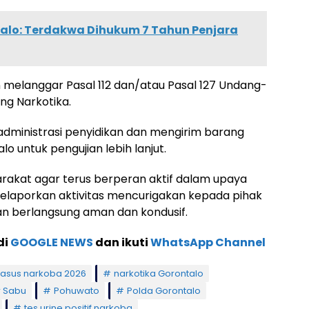
alo: Terdakwa Dihukum 7 Tahun Penjara
 melanggar Pasal 112 dan/atau Pasal 127 Undang-
g Narkotika.
 administrasi penyidikan dan mengirim barang
o untuk pengujian lebih lanjut.
akat agar terus berperan aktif dalam upaya
aporkan aktivitas mencurigakan kepada pihak
kan berlangsung aman dan kondusif.
di
GOOGLE NEWS
dan ikuti
WhatsApp Channel
kasus narkoba 2026
narkotika Gorontalo
 Sabu
Pohuwato
Polda Gorontalo
tes urine positif narkoba