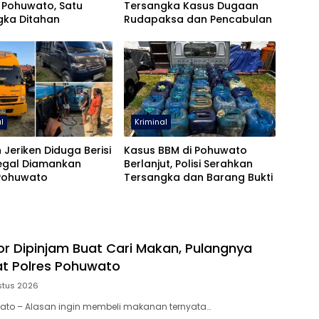
 Pohuwato, Satu
Tersangka Kasus Dugaan
gka Ditahan
Rudapaksa dan Pencabulan
l
Kriminal
 Jeriken Diduga Berisi
Kasus BBM di Pohuwato
legal Diamankan
Berlanjut, Polisi Serahkan
 Pohuwato
Tersangka dan Barang Bukti
or Dipinjam Buat Cari Makan, Pulangnya
t Polres Pohuwato
stus 2026
wato – Alasan ingin membeli makanan ternyata…