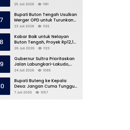
Speedboat Masih Hilang
25 Juli 2026
1181
Bupati Buton Tengah Usulkan
7
Merger OPD untuk Turunkan
Belanja Pegawai APBD
23 Juli 2026
1132
Kabar Baik untuk Nelayan
8
Buton Tengah, Proyek Rp12,1
Miliar Akhirnya Dimulai
26 Juli 2026
1123
Gubernur Sultra Prioritaskan
9
Jalan Labungkari-Lakudo,
Buteng Kebagian 1,7 Km
24 Juli 2026
1065
Bupati Buteng ke Kepala
10
Desa: Jangan Cuma Tunggu
Dana Desa, ‘Jemput Bola’
7 Juli 2026
1057