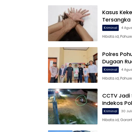
Kasus Keke
Tersangka
Kriminal
4 Agu
Hibata.id, Pohu
Polres Poh
Dugaan Ru
Kriminal
4 Agu
Hibata.id, Pohu
CCTV Jadi S
Indekos Po
Kriminal
30 Jul
Hibata.id, Goron