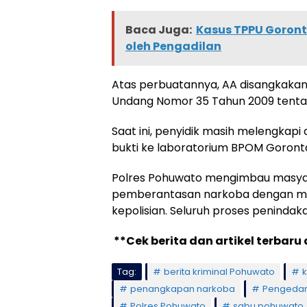
Baca Juga:
Kasus TPPU Goront
oleh Pengadilan
Atas perbuatannya, AA disangkakan
Undang Nomor 35 Tahun 2009 tentan
Saat ini, penyidik masih melengkapi
bukti ke laboratorium BPOM Gorontal
Polres Pohuwato mengimbau masyar
pemberantasan narkoba dengan mel
kepolisian. Seluruh proses peninda
**Cek berita dan artikel terbaru 
Tag:
berita kriminal Pohuwato
penangkapan narkoba
Pengedar
Polres Pohuwato
sabu pohuwato