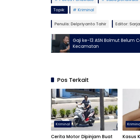
Topik:
Kriminal
Penulis: Delpriyanto Tahir
Editor: Sarj
Gaji ke-13 ASN Bolmut Belum Ca
Kecamatan
Pos Terkait
Kriminal
Krimina
Cerita Motor Dipinjam Buat
Kasus 