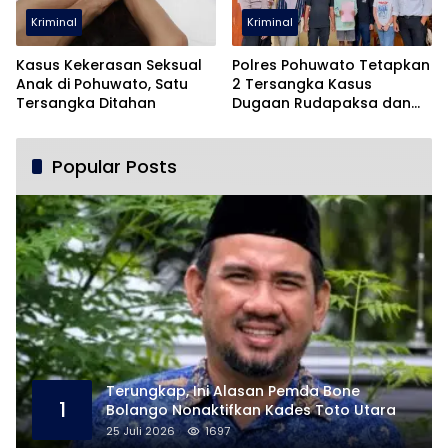
Kriminal
Kriminal
Kasus Kekerasan Seksual
Polres Pohuwato Tetapkan
Anak di Pohuwato, Satu
2 Tersangka Kasus
Tersangka Ditahan
Dugaan Rudapaksa dan
Pencabulan
Popular Posts
Terungkap, Ini Alasan Pemda Bone
1
Bolango Nonaktifkan Kades Toto Utara
25 Juli 2026
1697