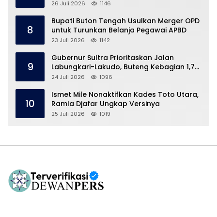
26 Juli 2026
1146
Bupati Buton Tengah Usulkan Merger OPD
8
untuk Turunkan Belanja Pegawai APBD
23 Juli 2026
1142
Gubernur Sultra Prioritaskan Jalan
9
Labungkari-Lakudo, Buteng Kebagian 1,7
Km
24 Juli 2026
1096
Ismet Mile Nonaktifkan Kades Toto Utara,
10
Ramla Djafar Ungkap Versinya
25 Juli 2026
1019