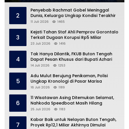
Penyebab Rachmat Gobel Meninggal
2
Dunia, Keluarga Ungkap Kondisi Terakhir
11 Juli 2026
1465
Kejati Tahan Staf Ahli Pemprov Gorontalo
3
Terkait Dugaan Korupsi Rp5 Miliar
23 Juli 2026
1416
Tak Hanya Dilantik, FKUB Buton Tengah
4
Dapat Pesan Khusus dari Bupati Azhari
14 Juli 2026
1253
Adu Mulut Berujung Penikaman, Polisi
5
Ungkap Kronologi di Pasar Marisa
16 Juli 2026
1189
11 Wisatawan Asing Ditemukan Selamat,
6
Nahkoda Speedboat Masih Hilang
25 Juli 2026
1183
Kabar Baik untuk Nelayan Buton Tengah,
7
Proyek Rp12,1 Miliar Akhirnya Dimulai