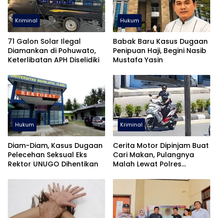
Kriminal
Hukum
71 Galon Solar Ilegal
Babak Baru Kasus Dugaan
Diamankan di Pohuwato,
Penipuan Haji, Begini Nasib
Keterlibatan APH Diselidiki
Mustafa Yasin
Hukum
Kriminal
Diam-Diam, Kasus Dugaan
Cerita Motor Dipinjam Buat
Pelecehan Seksual Eks
Cari Makan, Pulangnya
Rektor UNUGO Dihentikan
Malah Lewat Polres
Pohuwato