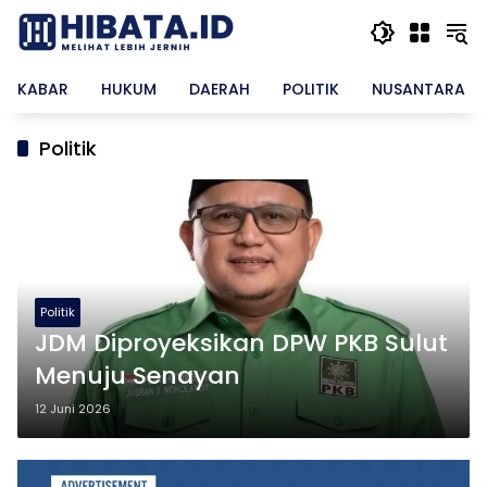
Langsung
ke
konten
KABAR
HUKUM
DAERAH
POLITIK
NUSANTARA
Politik
Politik
JDM Diproyeksikan DPW PKB Sulut
Menuju Senayan
12 Juni 2026