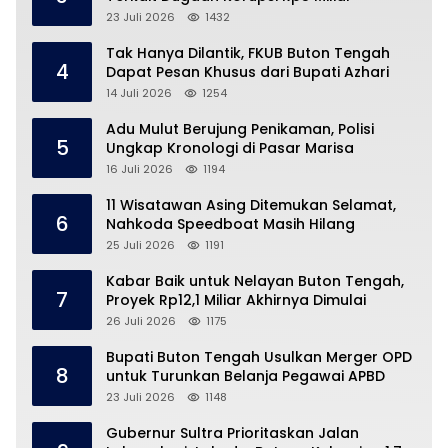
23 Juli 2026
1432
Tak Hanya Dilantik, FKUB Buton Tengah
4
Dapat Pesan Khusus dari Bupati Azhari
14 Juli 2026
1254
Adu Mulut Berujung Penikaman, Polisi
5
Ungkap Kronologi di Pasar Marisa
16 Juli 2026
1194
11 Wisatawan Asing Ditemukan Selamat,
6
Nahkoda Speedboat Masih Hilang
25 Juli 2026
1191
Kabar Baik untuk Nelayan Buton Tengah,
7
Proyek Rp12,1 Miliar Akhirnya Dimulai
26 Juli 2026
1175
Bupati Buton Tengah Usulkan Merger OPD
8
untuk Turunkan Belanja Pegawai APBD
23 Juli 2026
1148
Gubernur Sultra Prioritaskan Jalan