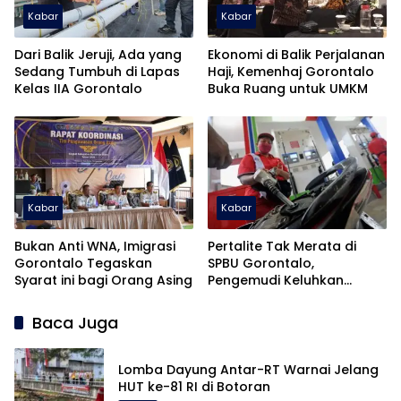
Kabar
Kabar
Dari Balik Jeruji, Ada yang
Ekonomi di Balik Perjalanan
Sedang Tumbuh di Lapas
Haji, Kemenhaj Gorontalo
Kelas IIA Gorontalo
Buka Ruang untuk UMKM
Kabar
Kabar
Bukan Anti WNA, Imigrasi
Pertalite Tak Merata di
Gorontalo Tegaskan
SPBU Gorontalo,
Syarat ini bagi Orang Asing
Pengemudi Keluhkan
Sulitnya Mendapat
Pasokan
Baca Juga
Lomba Dayung Antar-RT Warnai Jelang
HUT ke-81 RI di Botoran