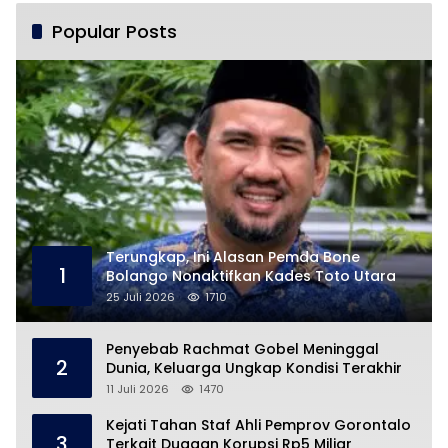
Popular Posts
Terungkap, Ini Alasan Pemda Bone
1
Bolango Nonaktifkan Kades Toto Utara
25 Juli 2026
1710
Penyebab Rachmat Gobel Meninggal
2
Dunia, Keluarga Ungkap Kondisi Terakhir
11 Juli 2026
1470
Kejati Tahan Staf Ahli Pemprov Gorontalo
3
Terkait Dugaan Korupsi Rp5 Miliar