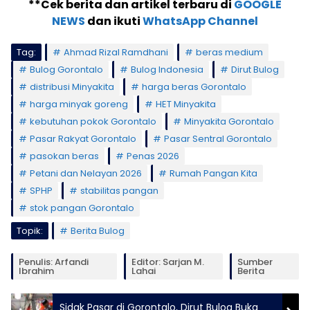
**Cek berita dan artikel terbaru di
GOOGLE
NEWS
dan ikuti
WhatsApp Channel
Tag:
Ahmad Rizal Ramdhani
beras medium
Bulog Gorontalo
Bulog Indonesia
Dirut Bulog
distribusi Minyakita
harga beras Gorontalo
harga minyak goreng
HET Minyakita
kebutuhan pokok Gorontalo
Minyakita Gorontalo
Pasar Rakyat Gorontalo
Pasar Sentral Gorontalo
pasokan beras
Penas 2026
Petani dan Nelayan 2026
Rumah Pangan Kita
SPHP
stabilitas pangan
stok pangan Gorontalo
Topik:
Berita Bulog
Penulis: Arfandi
Editor: Sarjan M.
Sumber
Ibrahim
Lahai
Berita
Sidak Pasar di Gorontalo, Dirut Bulog Buka