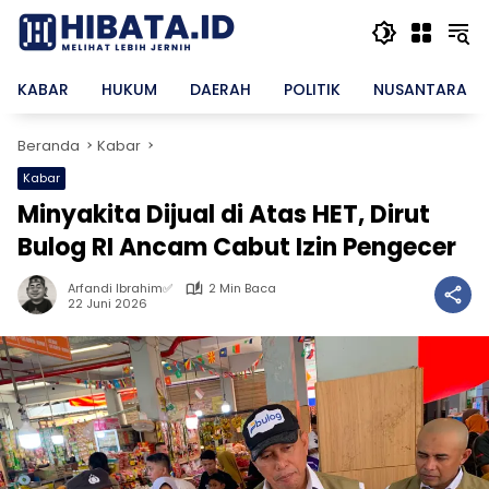
Langsung
ke
konten
KABAR
HUKUM
DAERAH
POLITIK
NUSANTARA
Beranda
Kabar
Kabar
Minyakita Dijual di Atas HET, Dirut
Bulog RI Ancam Cabut Izin Pengecer
Arfandi Ibrahim✅
2 Min Baca
22 Juni 2026