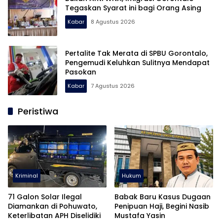
Tegaskan Syarat ini bagi Orang Asing
Kabar
8 Agustus 2026
Pertalite Tak Merata di SPBU Gorontalo,
Pengemudi Keluhkan Sulitnya Mendapat
Pasokan
Kabar
7 Agustus 2026
Peristiwa
Kriminal
Hukum
71 Galon Solar Ilegal
Babak Baru Kasus Dugaan
Diamankan di Pohuwato,
Penipuan Haji, Begini Nasib
Keterlibatan APH Diselidiki
Mustafa Yasin