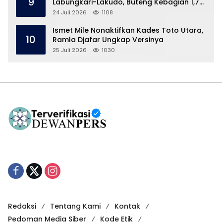
9
Labungkari-Lakudo, Buteng Kebagian 1,7
Km
24 Juli 2026
1108
Ismet Mile Nonaktifkan Kades Toto Utara,
10
Ramla Djafar Ungkap Versinya
25 Juli 2026
1030
Redaksi
Tentang Kami
Kontak
Pedoman Media Siber
Kode Etik