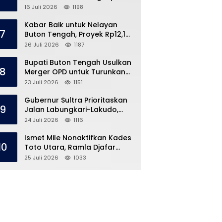
Kronologi di Pasar Marisa
16 Juli 2026
1198
Kabar Baik untuk Nelayan
7
Buton Tengah, Proyek Rp12,1
Miliar Akhirnya Dimulai
26 Juli 2026
1187
Bupati Buton Tengah Usulkan
8
Merger OPD untuk Turunkan
Belanja Pegawai APBD
23 Juli 2026
1151
Gubernur Sultra Prioritaskan
9
Jalan Labungkari-Lakudo,
Buteng Kebagian 1,7 Km
24 Juli 2026
1116
Ismet Mile Nonaktifkan Kades
10
Toto Utara, Ramla Djafar
Ungkap Versinya
25 Juli 2026
1033