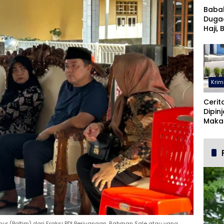
Baba
Duga
Haji, 
Musta
Krim
Cerit
Dipin
Maka
Malah
Pohu
 (Boltim) dari Fraksi PDI Perjuangan, Rahman Sale atau yang