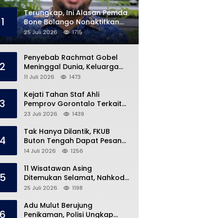
Terungkap, Ini Alasan Pemda
1
Bone Bolango Nonaktifkan
Kades Toto Utara
25 Juli 2026
1715
Penyebab Rachmat Gobel
2
Meninggal Dunia, Keluarga
Ungkap Kondisi Terakhir
11 Juli 2026
1473
Kejati Tahan Staf Ahli
3
Pemprov Gorontalo Terkait
Dugaan Korupsi Rp5 Miliar
23 Juli 2026
1439
Tak Hanya Dilantik, FKUB
4
Buton Tengah Dapat Pesan
Khusus dari Bupati Azhari
14 Juli 2026
1256
11 Wisatawan Asing
5
Ditemukan Selamat, Nahkoda
Speedboat Masih Hilang
25 Juli 2026
1198
Adu Mulut Berujung
6
Penikaman, Polisi Ungkap