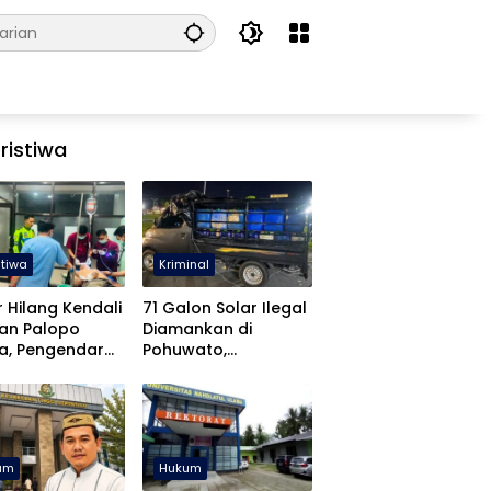
ristiwa
stiwa
Kriminal
 Hilang Kendali
71 Galon Solar Ilegal
lan Palopo
Diamankan di
a, Pengendara
Pohuwato,
ka
Keterlibatan APH
Diselidiki
um
Hukum