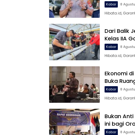
Kabar
8 Agust
Hibata.id, Goro
Dari Balik
Kelas IIA G
Kabar
8 Agust
Hibata.id, Goro
Ekonomi di 
Buka Ruan
Kabar
8 Agust
Hibata.id, Goro
Bukan Anti
ini bagi Or
Kabar
8 Agust