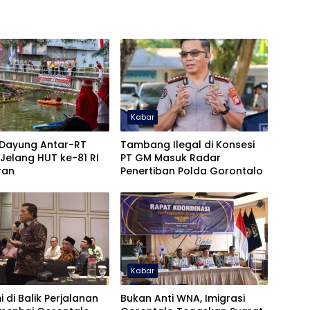
Kabar
Dayung Antar-RT
Tambang Ilegal di Konsesi
Jelang HUT ke-81 RI
PT GM Masuk Radar
ran
Penertiban Polda Gorontalo
Kabar
 di Balik Perjalanan
Bukan Anti WNA, Imigrasi