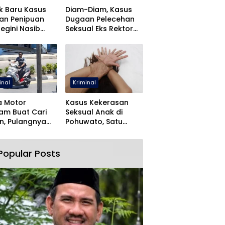
k Baru Kasus
Diam-Diam, Kasus
an Penipuan
Dugaan Pelecehan
Begini Nasib
Seksual Eks Rektor
fa Yasin
UNUGO Dihentikan
inal
Kriminal
a Motor
Kasus Kekerasan
jam Buat Cari
Seksual Anak di
n, Pulangnya
Pohuwato, Satu
 Lewat Polres
Tersangka Ditahan
wato
Popular Posts