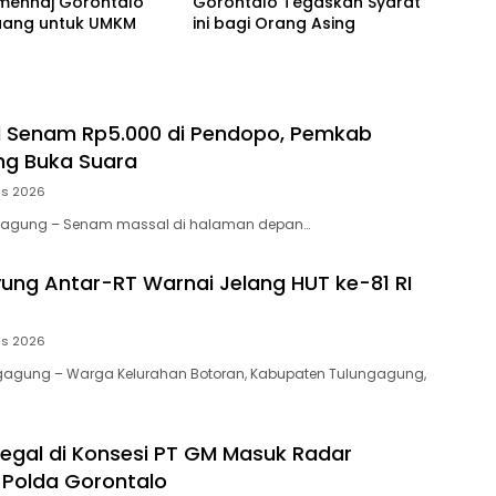
emenhaj Gorontalo
Gorontalo Tegaskan Syarat
uang untuk UMKM
ini bagi Orang Asing
l Senam Rp5.000 di Pendopo, Pemkab
ng Buka Suara
us 2026
ngagung – Senam massal di halaman depan…
ng Antar-RT Warnai Jelang HUT ke-81 RI
us 2026
ungagung – Warga Kelurahan Botoran, Kabupaten Tulungagung,
egal di Konsesi PT GM Masuk Radar
 Polda Gorontalo