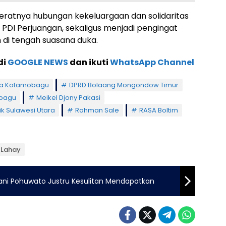
ratnya hubungan kekeluargaan dan solidaritas
an PDI Perjuangan, sekaligus menjadi pengingat
 di tengah suasana duka.
di
GOOGLE NEWS
dan ikuti
WhatsApp Channel
ta Kotamobagu
DPRD Bolaang Mongondow Timur
obagu
Meikel Djony Pakasi
tik Sulawesi Utara
Rahman Sale
RASA Boltim
n Lahay
tani Pohuwato Justru Kesulitan Mendapatkan