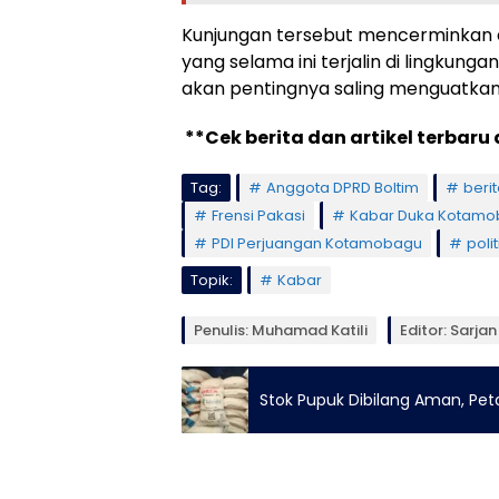
Kunjungan tersebut mencerminkan e
yang selama ini terjalin di lingkung
akan pentingnya saling menguatkan
**Cek berita dan artikel terbaru 
Tag:
Anggota DPRD Boltim
beri
Frensi Pakasi
Kabar Duka Kotam
PDI Perjuangan Kotamobagu
poli
Topik:
Kabar
Penulis: Muhamad Katili
Editor: Sarja
Stok Pupuk Dibilang Aman, Pe