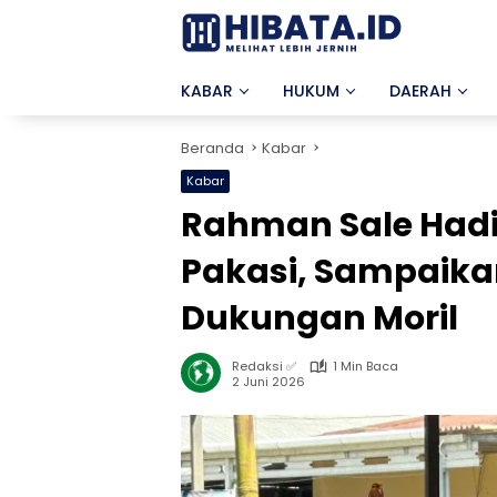
Langsung
ke
konten
KABAR
HUKUM
DAERAH
Beranda
Kabar
Kabar
Rahman Sale Hadi
Pakasi, Sampaik
Dukungan Moril
Redaksi ✅
1 Min Baca
2 Juni 2026