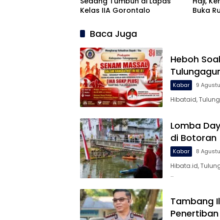
Sedang Tumbuh di Lapas
Haji, K
Kelas IIA Gorontalo
Buka R
Baca Juga
Heboh Soa
Tulungagu
Kabar
9 Agust
Hibataid, Tulu
Lomba Dayu
di Botoran
Kabar
8 Agust
Hibata.id, Tul
…
Tambang Il
Penertiban