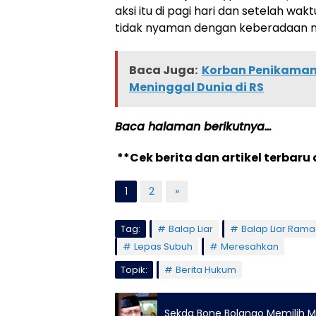
aksi itu di pagi hari dan setelah wa
tidak nyaman dengan keberadaan 
Baca Juga:
Korban Penikaman 
Meninggal Dunia di RS
Baca halaman berikutnya…
**Cek berita dan artikel terbaru 
1
2
»
Tag:
Balap Liar
Balap Liar Ram
Lepas Subuh
Meresahkan
Topik:
Berita Hukum
Sekda Bone Bolango Memilih 