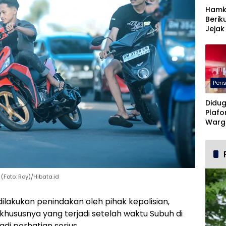
Hamk
Berik
Jejak
Peri
Didug
Plafo
Warg
Terba
(Foto: Roy)/Hibata.id
dilakukan penindakan oleh pihak kepolisian,
 khususnya yang terjadi setelah waktu Subuh di
di perhatian serius.