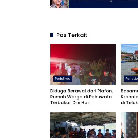
Pos Terkait
Peristiwa
Peristi
Diduga Berawal dari Plafon,
Basarn
Rumah Warga di Pohuwato
Kronol
Terbakar Dini Hari
di Telu