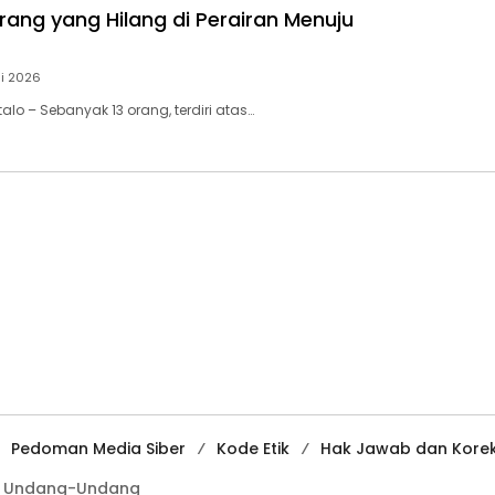
rang yang Hilang di Perairan Menuju
li 2026
talo – Sebanyak 13 orang, terdiri atas…
Pedoman Media Siber
Kode Etik
Hak Jawab dan Korek
ngi Undang-Undang