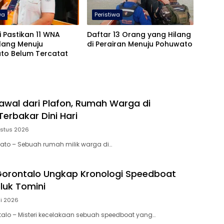
wa
Peristiwa
i Pastikan 11 WNA
Daftar 13 Orang yang Hilang
lang Menuju
di Perairan Menuju Pohuwato
to Belum Tercatat
awal dari Plafon, Rumah Warga di
erbakar Dini Hari
ustus 2026
wato – Sebuah rumah milik warga di…
orontalo Ungkap Kronologi Speedboat
luk Tomini
li 2026
ntalo – Misteri kecelakaan sebuah speedboat yang…