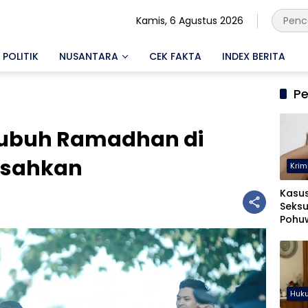
Kamis, 6 Agustus 2026
POLITIK
NUSANTARA
CEK FAKTA
INDEX BERITA
Pe
 Subuh Ramadhan di
esahkan
Krim
Kasu
Seksu
Pohuw
Ters
Huk