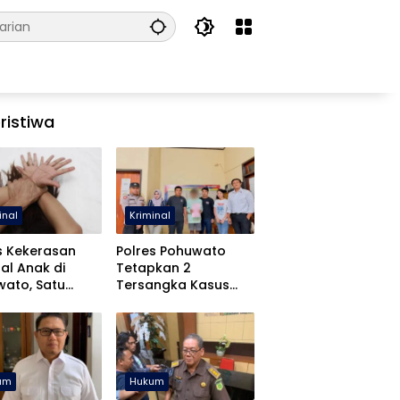
ristiwa
inal
Kriminal
s Kekerasan
Polres Pohuwato
al Anak di
Tetapkan 2
ato, Satu
Tersangka Kasus
angka Ditahan
Dugaan Rudapaksa
dan Pencabulan
um
Hukum