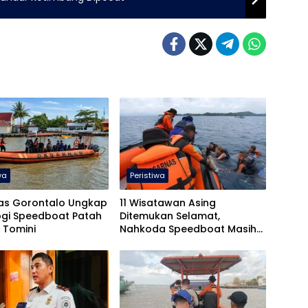
wa
Peristiwa
as Gorontalo Ungkap
11 Wisatawan Asing
ogi Speedboat Patah
Ditemukan Selamat,
k Tomini
Nahkoda Speedboat Masih
Hilang