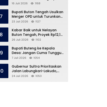
Kronologi di Pasar Marisa
16 Juli 2026
1168
Bupati Buton Tengah Usulkan
7
Merger OPD untuk Turunkan
Belanja Pegawai APBD
23 Juli 2026
1127
Kabar Baik untuk Nelayan
8
Buton Tengah, Proyek Rp12,1
Miliar Akhirnya Dimulai
26 Juli 2026
1102
Bupati Buteng ke Kepala
9
Desa: Jangan Cuma Tunggu
Dana Desa, ‘Jemput Bola’
7 Juli 2026
1054
Gubernur Sultra Prioritaskan
10
Jalan Labungkari-Lakudo,
Buteng Kebagian 1,7 Km
24 Juli 2026
1050