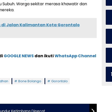
ktu Subuh. Warga sekitar merasa khawatir dan
mereka.
di Jalan Kalimantan Kota Gorontalo
di
GOOGLE NEWS
dan ikuti
WhatsApp Channel
adhan
Bone Bolango
Gorontalo
Mundur Ketimbang Dipecat