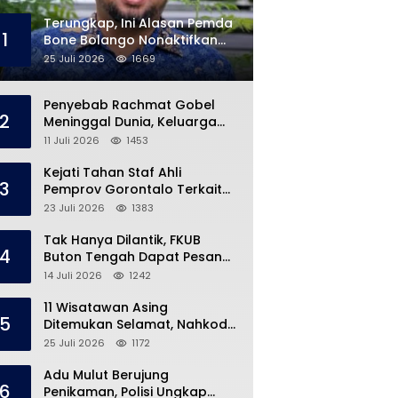
Terungkap, Ini Alasan Pemda
1
Bone Bolango Nonaktifkan
Kades Toto Utara
25 Juli 2026
1669
Penyebab Rachmat Gobel
2
Meninggal Dunia, Keluarga
Ungkap Kondisi Terakhir
11 Juli 2026
1453
Kejati Tahan Staf Ahli
3
Pemprov Gorontalo Terkait
Dugaan Korupsi Rp5 Miliar
23 Juli 2026
1383
Tak Hanya Dilantik, FKUB
4
Buton Tengah Dapat Pesan
Khusus dari Bupati Azhari
14 Juli 2026
1242
11 Wisatawan Asing
5
Ditemukan Selamat, Nahkoda
Speedboat Masih Hilang
25 Juli 2026
1172
Adu Mulut Berujung
6
Penikaman, Polisi Ungkap