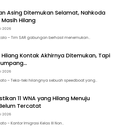
an Asing Ditemukan Selamat, Nahkoda
Masih Hilang
li 2026
ontalo – Tim SAR gabungan berhasil menemukan…
Hilang Kontak Akhirnya Ditemukan, Tapi
enumpang…
li 2026
wato – Teka-teki hilangnya sebuah speedboat yang…
astikan 11 WNA yang Hilang Menuju
Belum Tercatat
li 2026
ato – Kantor Imigrasi Kelas III Non…