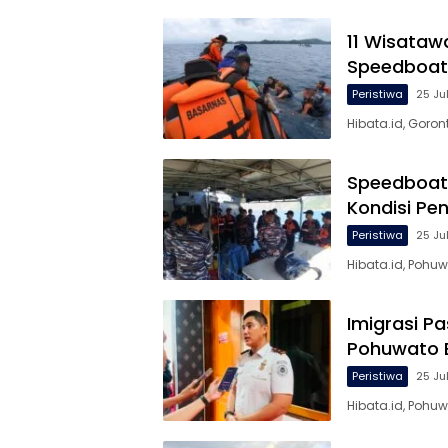
11 Wisataw
Speedboat 
Peristiwa
25 Ju
Hibata.id, Gor
Speedboat 
Kondisi P
Peristiwa
25 Ju
Hibata.id, Pohu
Imigrasi P
Pohuwato 
Peristiwa
25 Ju
Hibata.id, Pohuw