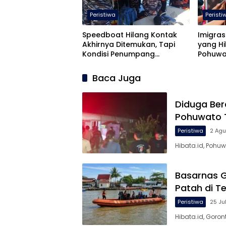
Peristiwa
Peristi
Speedboat Hilang Kontak
Imigras
Akhirnya Ditemukan, Tapi
yang Hi
Kondisi Penumpang…
Pohuwa
Baca Juga
Diduga Ber
Pohuwato T
Peristiwa
2 Ag
Hibata.id, Pohu
Basarnas G
Patah di Te
Peristiwa
25 Ju
Hibata.id, Goro