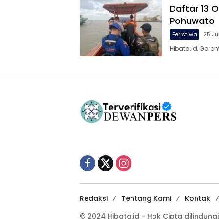
Daftar 13 O
Pohuwato
Peristiwa
25 Ju
Hibata.id, Goron
Redaksi
Tentang Kami
Kontak
© 2024 Hibata.id - Hak Cipta dilindu