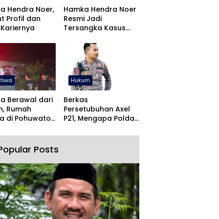
a Hendra Noer,
Hamka Hendra Noer
ut Profil dan
Resmi Jadi
 Kariernya
Tersangka Kasus
Command Center
Gorontalo
stiwa
Hukum
a Berawal dari
Berkas
n, Rumah
Persetubuhan Axel
a di Pohuwato
P21, Mengapa Polda
kar Dini Hari
Gorontalo Butuh
Waktu Begitu Lama?
Popular Posts