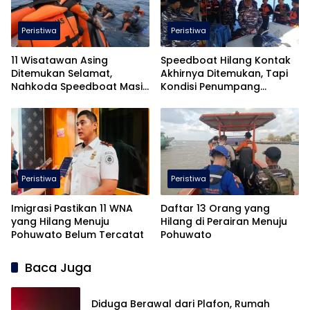
Peristiwa
Peristiwa
11 Wisatawan Asing
Speedboat Hilang Kontak
Ditemukan Selamat,
Akhirnya Ditemukan, Tapi
Nahkoda Speedboat Masih
Kondisi Penumpang…
Hilang
Peristiwa
Peristiwa
Imigrasi Pastikan 11 WNA
Daftar 13 Orang yang
yang Hilang Menuju
Hilang di Perairan Menuju
Pohuwato Belum Tercatat
Pohuwato
Baca Juga
Diduga Berawal dari Plafon, Rumah