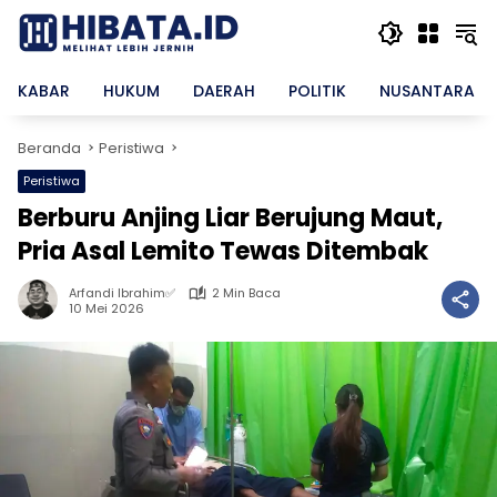
Langsung
ke
konten
KABAR
HUKUM
DAERAH
POLITIK
NUSANTARA
Beranda
Peristiwa
Peristiwa
Berburu Anjing Liar Berujung Maut,
Pria Asal Lemito Tewas Ditembak
Arfandi Ibrahim✅
2 Min Baca
10 Mei 2026