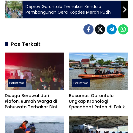
Deprov Gorontalo Temukan Kendala
Pembangunan Gerai Kopdes Merah Putih
Pos Terkait
Peristiwa
Peristiwa
Diduga Berawal dari
Basarnas Gorontalo
Plafon, Rumah Warga di
Ungkap Kronologi
Pohuwato Terbakar Dini
Speedboat Patah di Teluk
Hari
Tomini