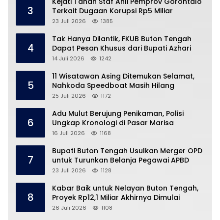
Kejati Tahan Staf Ahli Pemprov Gorontalo
3
Terkait Dugaan Korupsi Rp5 Miliar
23 Juli 2026
1385
Tak Hanya Dilantik, FKUB Buton Tengah
4
Dapat Pesan Khusus dari Bupati Azhari
14 Juli 2026
1242
11 Wisatawan Asing Ditemukan Selamat,
5
Nahkoda Speedboat Masih Hilang
25 Juli 2026
1172
Adu Mulut Berujung Penikaman, Polisi
6
Ungkap Kronologi di Pasar Marisa
16 Juli 2026
1168
Bupati Buton Tengah Usulkan Merger OPD
7
untuk Turunkan Belanja Pegawai APBD
23 Juli 2026
1128
Kabar Baik untuk Nelayan Buton Tengah,
8
Proyek Rp12,1 Miliar Akhirnya Dimulai
26 Juli 2026
1108