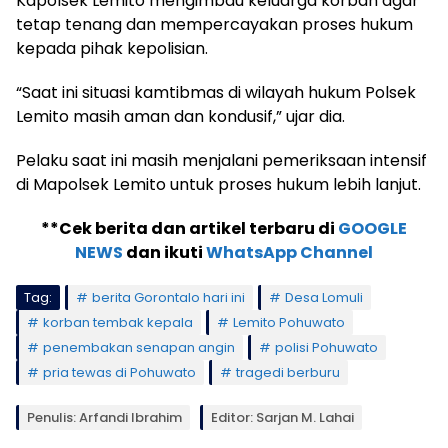
Kapolsek Lemito mengimbau keluarga korban agar
tetap tenang dan mempercayakan proses hukum
kepada pihak kepolisian.
“Saat ini situasi kamtibmas di wilayah hukum Polsek
Lemito masih aman dan kondusif,” ujar dia.
Pelaku saat ini masih menjalani pemeriksaan intensif
di Mapolsek Lemito untuk proses hukum lebih lanjut.
**Cek berita dan artikel terbaru di
GOOGLE
NEWS
dan ikuti
WhatsApp Channel
Tag:
berita Gorontalo hari ini
Desa Lomuli
korban tembak kepala
Lemito Pohuwato
penembakan senapan angin
polisi Pohuwato
pria tewas di Pohuwato
tragedi berburu
Penulis: Arfandi Ibrahim
Editor: Sarjan M. Lahai