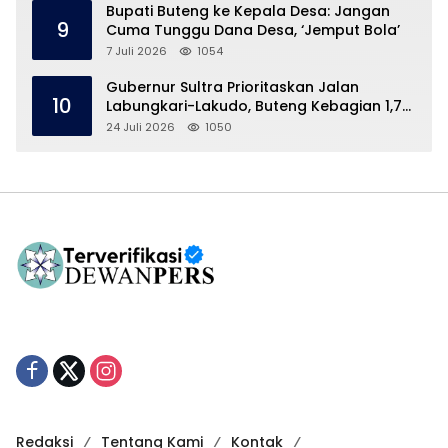
Bupati Buteng ke Kepala Desa: Jangan
9
Cuma Tunggu Dana Desa, ‘Jemput Bola’
7 Juli 2026
1054
Gubernur Sultra Prioritaskan Jalan
10
Labungkari-Lakudo, Buteng Kebagian 1,7
Km
24 Juli 2026
1050
Redaksi
Tentang Kami
Kontak