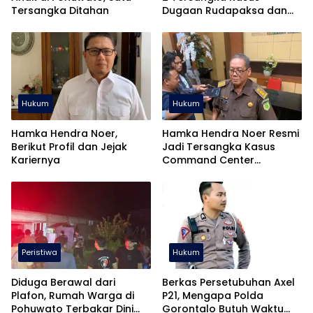
Tersangka Ditahan
Dugaan Rudapaksa dan
Pencabulan
Hukum
Hukum
Hamka Hendra Noer,
Hamka Hendra Noer Resmi
Berikut Profil dan Jejak
Jadi Tersangka Kasus
Kariernya
Command Center
Gorontalo
Peristiwa
Hukum
Diduga Berawal dari
Berkas Persetubuhan Axel
Plafon, Rumah Warga di
P21, Mengapa Polda
Pohuwato Terbakar Dini
Gorontalo Butuh Waktu