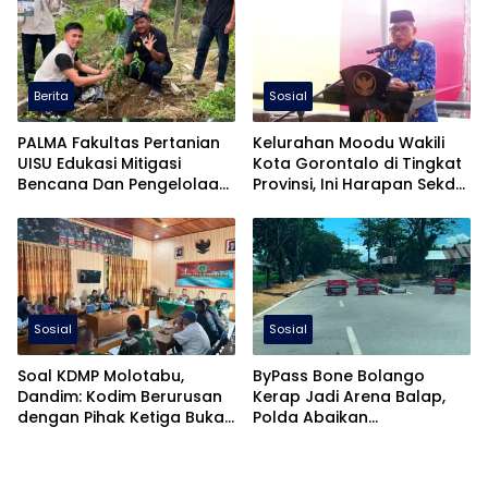
Berita
Sosial
PALMA Fakultas Pertanian
Kelurahan Moodu Wakili
UISU Edukasi Mitigasi
Kota Gorontalo di Tingkat
Bencana Dan Pengelolaan
Provinsi, Ini Harapan Sekda
Sawit Berkelanjutan Pada
Ismail!
Gapoktan Makmur Tani di
Aceh Tamiang
Sosial
Sosial
Soal KDMP Molotabu,
ByPass Bone Bolango
Dandim: Kodim Berurusan
Kerap Jadi Arena Balap,
dengan Pihak Ketiga Bukan
Polda Abaikan
Pihak Lain
Keselamatan Warga?