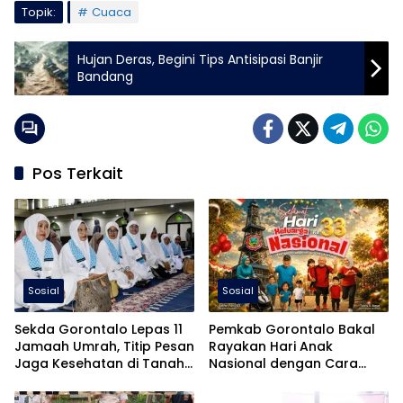
Topik:
Cuaca
Hujan Deras, Begini Tips Antisipasi Banjir
Bandang
Pos Terkait
Sosial
Sosial
Sekda Gorontalo Lepas 11
Pemkab Gorontalo Bakal
Jamaah Umrah, Titip Pesan
Rayakan Hari Anak
Jaga Kesehatan di Tanah
Nasional dengan Cara
Suci
Berbeda