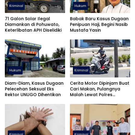
Kriminal
Hukum
71 Galon Solar Ilegal
Babak Baru Kasus Dugaan
Diamankan di Pohuwato,
Penipuan Haji, Begini Nasib
Keterlibatan APH Diselidiki
Mustafa Yasin
Hukum
Kriminal
Diam-Diam, Kasus Dugaan
Cerita Motor Dipinjam Buat
Pelecehan Seksual Eks
Cari Makan, Pulangnya
Rektor UNUGO Dihentikan
Malah Lewat Polres
Pohuwato
Kriminal
Kriminal