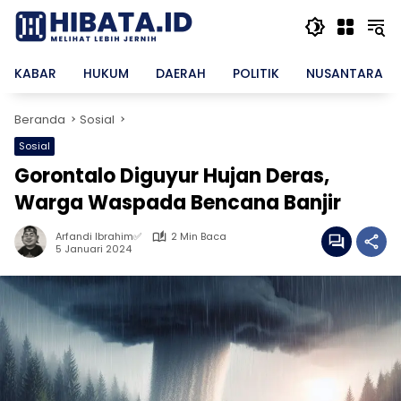
Langsung
ke
konten
KABAR
HUKUM
DAERAH
POLITIK
NUSANTARA
Beranda
Sosial
Sosial
Gorontalo Diguyur Hujan Deras,
Warga Waspada Bencana Banjir
Arfandi Ibrahim✅
2 Min Baca
5 Januari 2024