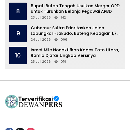
Bupati Buton Tengah Usulkan Merger OPD
8
untuk Turunkan Belanja Pegawai APBD
23 Juli 2026
1142
Gubernur Sultra Prioritaskan Jalan
9
Labungkari-Lakudo, Buteng Kebagian 1,7
Km
24 Juli 2026
1096
Ismet Mile Nonaktifkan Kades Toto Utara,
10
Ramla Djafar Ungkap Versinya
25 Juli 2026
1019