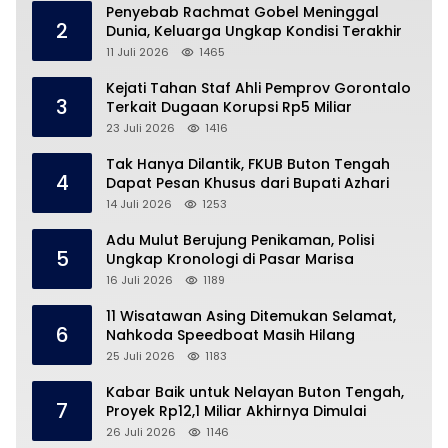
Penyebab Rachmat Gobel Meninggal
2
Dunia, Keluarga Ungkap Kondisi Terakhir
11 Juli 2026
1465
Kejati Tahan Staf Ahli Pemprov Gorontalo
3
Terkait Dugaan Korupsi Rp5 Miliar
23 Juli 2026
1416
Tak Hanya Dilantik, FKUB Buton Tengah
4
Dapat Pesan Khusus dari Bupati Azhari
14 Juli 2026
1253
Adu Mulut Berujung Penikaman, Polisi
5
Ungkap Kronologi di Pasar Marisa
16 Juli 2026
1189
11 Wisatawan Asing Ditemukan Selamat,
6
Nahkoda Speedboat Masih Hilang
25 Juli 2026
1183
Kabar Baik untuk Nelayan Buton Tengah,
7
Proyek Rp12,1 Miliar Akhirnya Dimulai
26 Juli 2026
1146