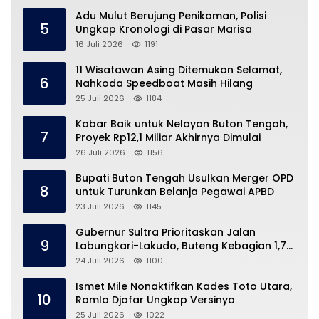
Adu Mulut Berujung Penikaman, Polisi
5
Ungkap Kronologi di Pasar Marisa
16 Juli 2026
1191
11 Wisatawan Asing Ditemukan Selamat,
6
Nahkoda Speedboat Masih Hilang
25 Juli 2026
1184
Kabar Baik untuk Nelayan Buton Tengah,
7
Proyek Rp12,1 Miliar Akhirnya Dimulai
26 Juli 2026
1156
Bupati Buton Tengah Usulkan Merger OPD
8
untuk Turunkan Belanja Pegawai APBD
23 Juli 2026
1145
Gubernur Sultra Prioritaskan Jalan
9
Labungkari-Lakudo, Buteng Kebagian 1,7
Km
24 Juli 2026
1100
Ismet Mile Nonaktifkan Kades Toto Utara,
10
Ramla Djafar Ungkap Versinya
25 Juli 2026
1022