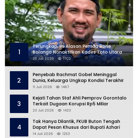
Terungkap, Ini Alasan Pemda Bone
1
Bolango Nonaktifkan Kades Toto Utara
25 Juli 2026
1702
Penyebab Rachmat Gobel Meninggal
2
Dunia, Keluarga Ungkap Kondisi Terakhir
11 Juli 2026
1467
Kejati Tahan Staf Ahli Pemprov Gorontalo
3
Terkait Dugaan Korupsi Rp5 Miliar
23 Juli 2026
1420
Tak Hanya Dilantik, FKUB Buton Tengah
4
Dapat Pesan Khusus dari Bupati Azhari
14 Juli 2026
1253