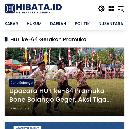
Langsung
ke
konten
KABAR
HUKUM
DAERAH
POLITIK
NUSANTARA
HUT ke-64 Gerakan Pramuka
Bone Bolango
Upacara HUT ke-64 Pramuka
Bone Bolango Geger, Aksi Tiga
Pelajar Bikin Semua Terdiam
17 Agustus 2025