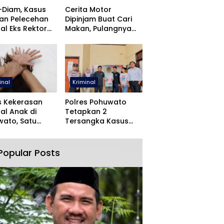
-Diam, Kasus
Cerita Motor
an Pelecehan
Dipinjam Buat Cari
al Eks Rektor
Makan, Pulangnya
O Dihentikan
Malah Lewat Polres
Pohuwato
inal
Kriminal
s Kekerasan
Polres Pohuwato
al Anak di
Tetapkan 2
ato, Satu
Tersangka Kasus
angka Ditahan
Dugaan Rudapaksa
dan Pencabulan
Popular Posts