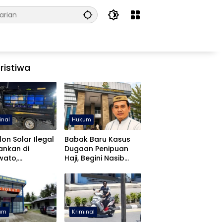
ristiwa
inal
Hukum
lon Solar Ilegal
Babak Baru Kasus
ankan di
Dugaan Penipuan
wato,
Haji, Begini Nasib
libatan APH
Mustafa Yasin
diki
um
Kriminal