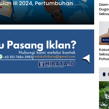
ulan III 2024, Pertumbuhan
Diam
Duga
Seksu
UNUG
Krim
Kasu
Seksu
Pohuw
Ters