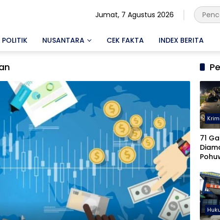
Jumat, 7 Agustus 2026
POLITIK
NUSANTARA
CEK FAKTA
INDEX BERITA
an
Pe
Krim
71 Ga
Diam
Pohu
Keter
Diseli
Huk