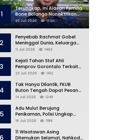
Terungkap, Ini Alasan Pemda
1
Bone Bolango Nonaktifkan
Kades Toto Utara
25 Juli 2026
1696
Penyebab Rachmat Gobel
2
Meninggal Dunia, Keluarga
Ungkap Kondisi Terakhir
11 Juli 2026
1463
Kejati Tahan Staf Ahli
3
Pemprov Gorontalo Terkait
Dugaan Korupsi Rp5 Miliar
23 Juli 2026
1412
Tak Hanya Dilantik, FKUB
4
Buton Tengah Dapat Pesan
Khusus dari Bupati Azhari
14 Juli 2026
1249
Adu Mulut Berujung
5
Penikaman, Polisi Ungkap
Kronologi di Pasar Marisa
16 Juli 2026
1188
11 Wisatawan Asing
6
Ditemukan Selamat, Nahkoda