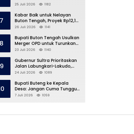
Speedboat Masih Hilang
25 Juli 2026
1182
Kabar Baik untuk Nelayan
7
Buton Tengah, Proyek Rp12,1
Miliar Akhirnya Dimulai
26 Juli 2026
1141
Bupati Buton Tengah Usulkan
8
Merger OPD untuk Turunkan
Belanja Pegawai APBD
23 Juli 2026
1140
Gubernur Sultra Prioritaskan
9
Jalan Labungkari-Lakudo,
Buteng Kebagian 1,7 Km
24 Juli 2026
1089
Bupati Buteng ke Kepala
10
Desa: Jangan Cuma Tunggu
Dana Desa, ‘Jemput Bola’
7 Juli 2026
1059