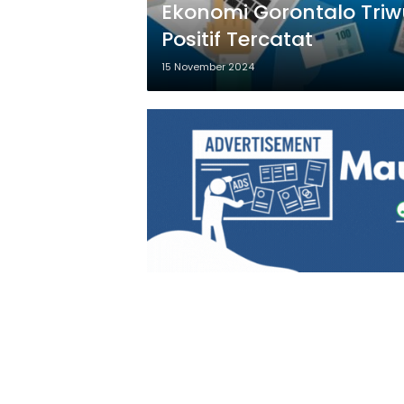
Ekonomi Gorontalo Triw
Positif Tercatat
15 November 2024