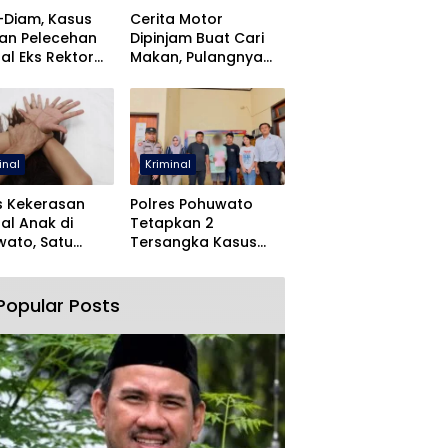
-Diam, Kasus
Cerita Motor
an Pelecehan
Dipinjam Buat Cari
al Eks Rektor
Makan, Pulangnya
O Dihentikan
Malah Lewat Polres
Pohuwato
inal
Kriminal
s Kekerasan
Polres Pohuwato
al Anak di
Tetapkan 2
ato, Satu
Tersangka Kasus
angka Ditahan
Dugaan Rudapaksa
dan Pencabulan
Popular Posts