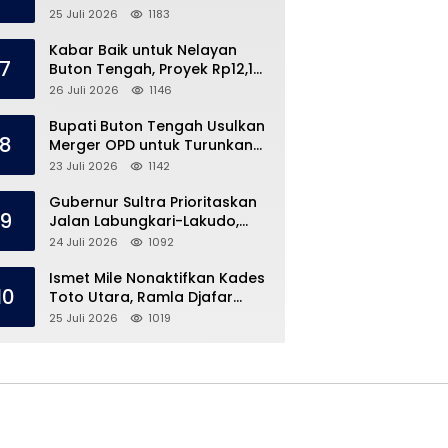
Speedboat Masih Hilang
25 Juli 2026
1183
Kabar Baik untuk Nelayan
7
Buton Tengah, Proyek Rp12,1
Miliar Akhirnya Dimulai
26 Juli 2026
1146
Bupati Buton Tengah Usulkan
8
Merger OPD untuk Turunkan
Belanja Pegawai APBD
23 Juli 2026
1142
Gubernur Sultra Prioritaskan
9
Jalan Labungkari-Lakudo,
Buteng Kebagian 1,7 Km
24 Juli 2026
1092
Ismet Mile Nonaktifkan Kades
10
Toto Utara, Ramla Djafar
Ungkap Versinya
25 Juli 2026
1019