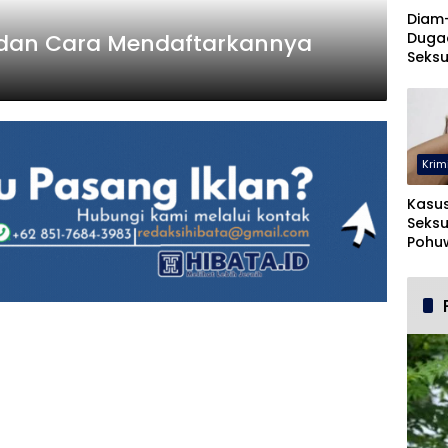
Diam
Duga
s, dan Cara Mendaftarkannya
Seksu
UNUG
Krim
Kasu
Seksu
Pohuw
Ters