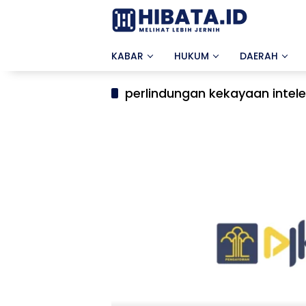
Langsung
ke
konten
KABAR
HUKUM
DAERAH
perlindungan kekayaan intele