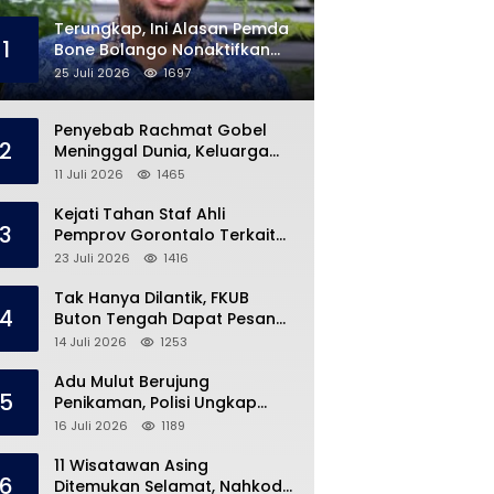
Terungkap, Ini Alasan Pemda
1
Bone Bolango Nonaktifkan
Kades Toto Utara
25 Juli 2026
1697
Penyebab Rachmat Gobel
2
Meninggal Dunia, Keluarga
Ungkap Kondisi Terakhir
11 Juli 2026
1465
Kejati Tahan Staf Ahli
3
Pemprov Gorontalo Terkait
Dugaan Korupsi Rp5 Miliar
23 Juli 2026
1416
Tak Hanya Dilantik, FKUB
4
Buton Tengah Dapat Pesan
Khusus dari Bupati Azhari
14 Juli 2026
1253
Adu Mulut Berujung
5
Penikaman, Polisi Ungkap
Kronologi di Pasar Marisa
16 Juli 2026
1189
11 Wisatawan Asing
6
Ditemukan Selamat, Nahkoda