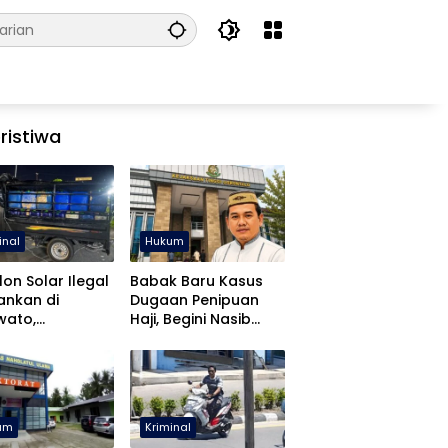
ristiwa
inal
Hukum
lon Solar Ilegal
Babak Baru Kasus
ankan di
Dugaan Penipuan
wato,
Haji, Begini Nasib
libatan APH
Mustafa Yasin
diki
um
Kriminal