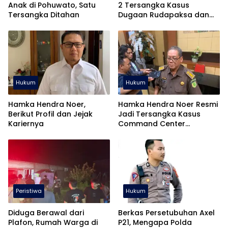
Anak di Pohuwato, Satu
2 Tersangka Kasus
Tersangka Ditahan
Dugaan Rudapaksa dan
Pencabulan
Hukum
Hukum
Hamka Hendra Noer,
Hamka Hendra Noer Resmi
Berikut Profil dan Jejak
Jadi Tersangka Kasus
Kariernya
Command Center
Gorontalo
Peristiwa
Hukum
Diduga Berawal dari
Berkas Persetubuhan Axel
Plafon, Rumah Warga di
P21, Mengapa Polda