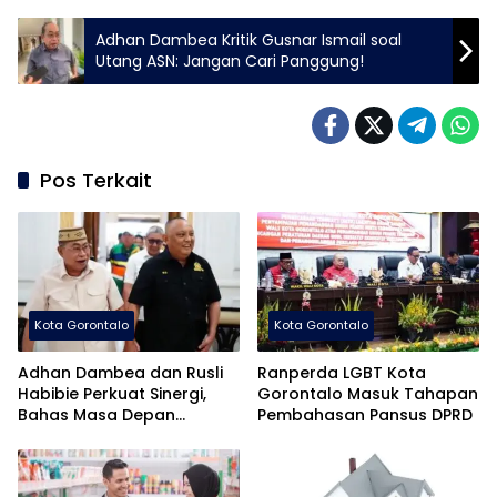
Adhan Dambea Kritik Gusnar Ismail soal
Utang ASN: Jangan Cari Panggung!
Pos Terkait
Kota Gorontalo
Kota Gorontalo
Adhan Dambea dan Rusli
Ranperda LGBT Kota
Habibie Perkuat Sinergi,
Gorontalo Masuk Tahapan
Bahas Masa Depan
Pembahasan Pansus DPRD
Pembangunan Gorontalo