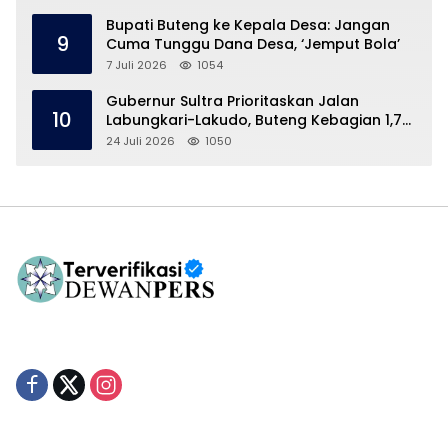
Bupati Buteng ke Kepala Desa: Jangan
9
Cuma Tunggu Dana Desa, ‘Jemput Bola’
7 Juli 2026
1054
Gubernur Sultra Prioritaskan Jalan
10
Labungkari-Lakudo, Buteng Kebagian 1,7
Km
24 Juli 2026
1050