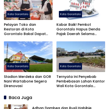
Kota Gorontalo
Kota Gorontalo
Pelayan Toko dan
Kabar Baik! Pemkot
Restoran di Kota
Gorontalo Hapus Denda
Gorontalo Bakal Dapat
Pajak Daerah Selama
Pelatihan Khusus
Agustus
Kota Gorontalo
Kota Gorontalo
Stadion Merdeka dan GOR
Ternyata Ini Penyebab
Nani Wartabone Segera
Pembebasan Lahan Kantor
Direnovasi
Wali Kota Gorontalo
Tersendat!
Baca Juga
Adhan Dambea dan Rusli Habibie