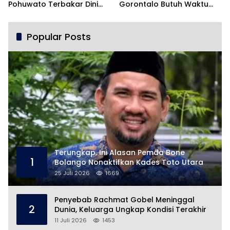
Pohuwato Terbakar Dini
Gorontalo Butuh Waktu
Hari
Begitu Lama?
Popular Posts
Terungkap, Ini Alasan Pemda Bone
1
Bolango Nonaktifkan Kades Toto Utara
25 Juli 2026
1669
Penyebab Rachmat Gobel Meninggal
2
Dunia, Keluarga Ungkap Kondisi Terakhir
11 Juli 2026
1453