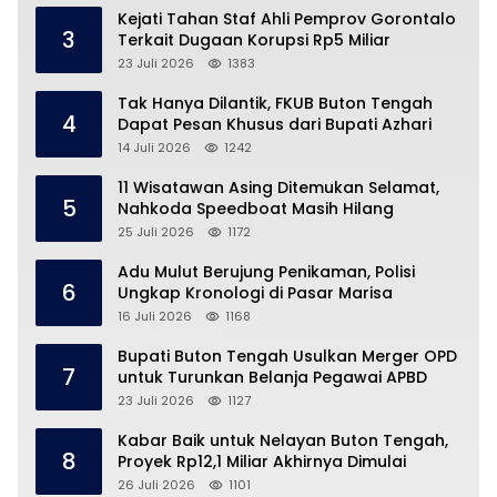
Kejati Tahan Staf Ahli Pemprov Gorontalo
3
Terkait Dugaan Korupsi Rp5 Miliar
23 Juli 2026
1383
Tak Hanya Dilantik, FKUB Buton Tengah
4
Dapat Pesan Khusus dari Bupati Azhari
14 Juli 2026
1242
11 Wisatawan Asing Ditemukan Selamat,
5
Nahkoda Speedboat Masih Hilang
25 Juli 2026
1172
Adu Mulut Berujung Penikaman, Polisi
6
Ungkap Kronologi di Pasar Marisa
16 Juli 2026
1168
Bupati Buton Tengah Usulkan Merger OPD
7
untuk Turunkan Belanja Pegawai APBD
23 Juli 2026
1127
Kabar Baik untuk Nelayan Buton Tengah,
8
Proyek Rp12,1 Miliar Akhirnya Dimulai
26 Juli 2026
1101