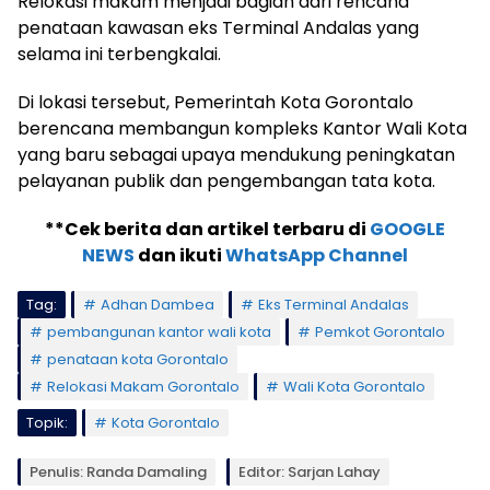
Relokasi makam menjadi bagian dari rencana
penataan kawasan eks Terminal Andalas yang
selama ini terbengkalai.
Di lokasi tersebut, Pemerintah Kota Gorontalo
berencana membangun kompleks Kantor Wali Kota
yang baru sebagai upaya mendukung peningkatan
pelayanan publik dan pengembangan tata kota.
**Cek berita dan artikel terbaru di
GOOGLE
NEWS
dan ikuti
WhatsApp Channel
Tag:
Adhan Dambea
Eks Terminal Andalas
pembangunan kantor wali kota
Pemkot Gorontalo
penataan kota Gorontalo
Relokasi Makam Gorontalo
Wali Kota Gorontalo
Topik:
Kota Gorontalo
Penulis: Randa Damaling
Editor: Sarjan Lahay