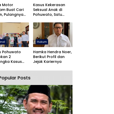
a Motor
Kasus Kekerasan
jam Buat Cari
Seksual Anak di
n, Pulangnya
Pohuwato, Satu
 Lewat Polres
Tersangka Ditahan
wato
inal
Hukum
s Pohuwato
Hamka Hendra Noer,
pkan 2
Berikut Profil dan
angka Kasus
Jejak Kariernya
an Rudapaksa
Pencabulan
Popular Posts