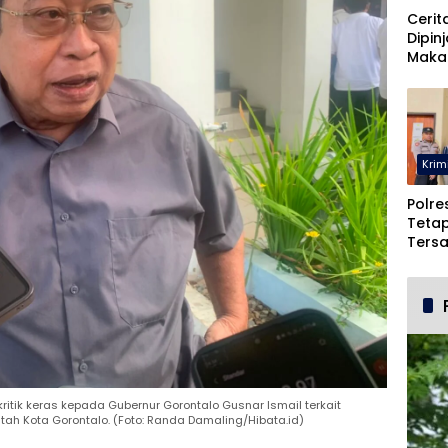
Cerit
Dipin
Maka
Malah
Pohu
Krim
Polre
Teta
Ters
Duga
dan 
itik keras kepada Gubernur Gorontalo Gusnar Ismail terkait
ntah Kota Gorontalo. (Foto: Randa Damaling/Hibata.id)