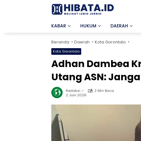
Langsung
ke
konten
KABAR
HUKUM
DAERAH
Beranda
Daerah
Kota Gorontalo
Kota Gorontalo
Adhan Dambea Krit
Utang ASN: Janga
Redaksi ✅
2 Min Baca
2 Juni 2026