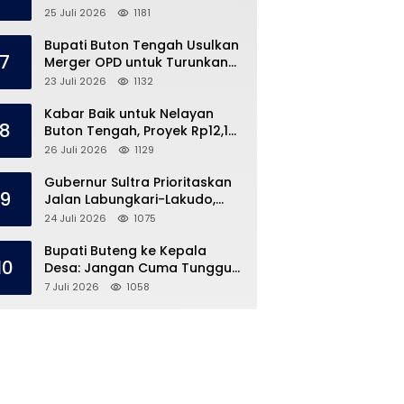
Speedboat Masih Hilang
25 Juli 2026
1181
Bupati Buton Tengah Usulkan
7
Merger OPD untuk Turunkan
Belanja Pegawai APBD
23 Juli 2026
1132
Kabar Baik untuk Nelayan
8
Buton Tengah, Proyek Rp12,1
Miliar Akhirnya Dimulai
26 Juli 2026
1129
Gubernur Sultra Prioritaskan
9
Jalan Labungkari-Lakudo,
Buteng Kebagian 1,7 Km
24 Juli 2026
1075
Bupati Buteng ke Kepala
10
Desa: Jangan Cuma Tunggu
Dana Desa, ‘Jemput Bola’
7 Juli 2026
1058