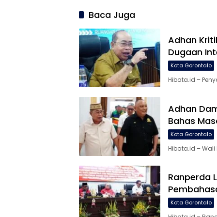
Agustu
Baca Juga
Adhan Krit
Dugaan Int
Kota Gorontalo
Hibata.id – Pen
Adhan Damb
Bahas Mas
Kota Gorontalo
Hibata.id – Wal
Ranperda 
Pembahasa
Kota Gorontalo
Hibata.id – Ra