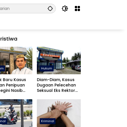
ristiwa
um
Hukum
k Baru Kasus
Diam-Diam, Kasus
an Penipuan
Dugaan Pelecehan
Begini Nasib
Seksual Eks Rektor
fa Yasin
UNUGO Dihentikan
inal
Kriminal