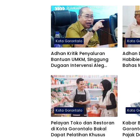
Kota Gorontalo
Kota G
Adhan Kritik Penyaluran
Adhan 
Bantuan UMKM, Singgung
Habibie
Dugaan Intervensi Aleg
Bahas 
Deprov Dapil Kota
Pemban
Kota Gorontalo
Kota G
Pelayan Toko dan Restoran
Kabar B
di Kota Gorontalo Bakal
Goront
Dapat Pelatihan Khusus
Pajak 