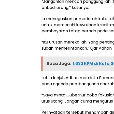
“Janganlah mencari panggung lah. T
pribadi orang,” katanya.
Ia menegaskan pemerintah kota te
untuk memenuhi kewajiban kredit 
pembayaran tetap berada pada seti
“Itu urusan mereka lah. Yang penti
sudah memerintahkan,” ujar Adhan.
Baca Juga:
1.633 KPM di Kota 
Lebih lanjut, Adhan meminta Pemer
pada agenda pembangunan daerah y
“Saya minta Gubernur coba fokusla
urus utang. Jangan cuma mengurus-
Pernyataan tersebut menambah di