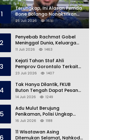
Terungkap, Ini Alasan Pemda
1
Bone Bolango Nonaktifkan
Kades Toto Utara
25 Juli 2026
1691
Penyebab Rachmat Gobel
2
Meninggal Dunia, Keluarga
Ungkap Kondisi Terakhir
11 Juli 2026
1463
Kejati Tahan Staf Ahli
3
Pemprov Gorontalo Terkait
Dugaan Korupsi Rp5 Miliar
23 Juli 2026
1407
Tak Hanya Dilantik, FKUB
4
Buton Tengah Dapat Pesan
Khusus dari Bupati Azhari
14 Juli 2026
1249
Adu Mulut Berujung
5
Penikaman, Polisi Ungkap
Kronologi di Pasar Marisa
16 Juli 2026
1188
11 Wisatawan Asing
6
Ditemukan Selamat, Nahkoda