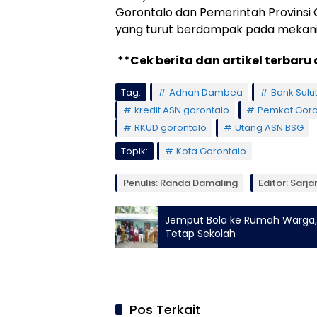
Gorontalo dan Pemerintah Provinsi
yang turut berdampak pada mekani
**Cek berita dan artikel terbaru 
Tag:
Adhan Dambea
Bank Sulu
kredit ASN gorontalo
Pemkot Goro
RKUD gorontalo
Utang ASN BSG
Topik:
Kota Gorontalo
Penulis: Randa Damaling
Editor: Sarj
Jemput Bola ke Rumah Warga,
Tetap Sekolah
Pos Terkait