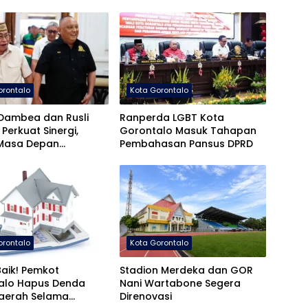
orontalo
Kota Gorontalo
Dambea dan Rusli
Ranperda LGBT Kota
 Perkuat Sinergi,
Gorontalo Masuk Tahapan
Masa Depan
Pembahasan Pansus DPRD
gunan Gorontalo
orontalo
Kota Gorontalo
aik! Pemkot
Stadion Merdeka dan GOR
alo Hapus Denda
Nani Wartabone Segera
Daerah Selama
Direnovasi