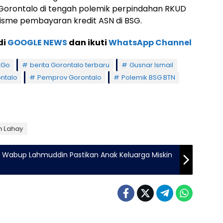
 Gorontalo di tengah polemik perpindahan RKUD
sme pembayaran kredit ASN di BSG.
di
GOOGLE NEWS
dan ikuti
WhatsApp Channel
tGo
berita Gorontalo terbaru
Gusnar Ismail
ntalo
Pemprov Gorontalo
Polemik BSG BTN
an Lahay
 Wabup Lahmuddin Pastikan Anak Keluarga Miskin