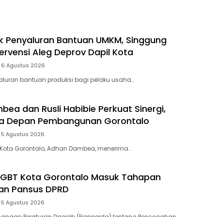
s
ik Penyaluran Bantuan UMKM, Singgung
ervensi Aleg Deprov Dapil Kota
6 Agustus 2026
yaluran bantuan produksi bagi pelaku usaha…
ea dan Rusli Habibie Perkuat Sinergi,
a Depan Pembangunan Gorontalo
5 Agustus 2026
i Kota Gorontalo, Adhan Dambea, menerima…
LGBT Kota Gorontalo Masuk Tahapan
n Pansus DPRD
5 Agustus 2026
ncangan Peraturan Daerah (Ranperda) tentang Pencegahan…