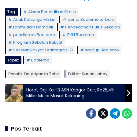
Tag:
Akses Pendidikan Gratis
Anak Keluarga Miskin
berita Boalemo terbaru
Lahmuddin Hambali
Pencegahan Putus Sekolah
pendidikan Boalemo
PKH Boalemo
Program Sekolah Rakyat
Sekolah Rakyat Terintegrasi 71
Wabup Boalemo
Topik:
Boalemo
Penulis: Delpriyanto Tahir
Editor: Sarjan Lahay
Hore!, Gaji Ke-13 ASN Kabgor Cair, Rp25,45
Miliar Mulai Masuk Rekening
Pos Terkait