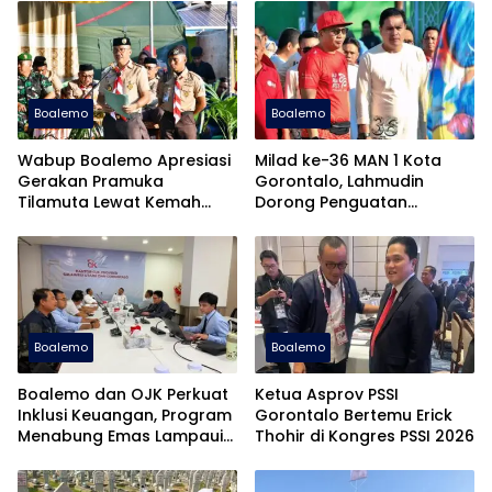
Boalemo
Boalemo
Wabup Boalemo Apresiasi
Milad ke-36 MAN 1 Kota
Gerakan Pramuka
Gorontalo, Lahmudin
Tilamuta Lewat Kemah
Dorong Penguatan
Merdeka Berkarya
Karakter Siswa
Boalemo
Boalemo
Boalemo dan OJK Perkuat
Ketua Asprov PSSI
Inklusi Keuangan, Program
Gorontalo Bertemu Erick
Menabung Emas Lampaui
Thohir di Kongres PSSI 2026
Target