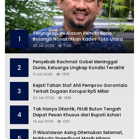
Terungkap, Ini Alasan Pemda Bone
1
Bolango Nonaktifkan Kades Toto Utara
25 Juli 2026
1726
Penyebab Rachmat Gobel Meninggal
2
Dunia, Keluarga Ungkap Kondisi Terakhir
11 Juli 2026
1476
Kejati Tahan Staf Ahli Pemprov Gorontalo
3
Terkait Dugaan Korupsi Rp5 Miliar
23 Juli 2026
1445
Tak Hanya Dilantik, FKUB Buton Tengah
4
Dapat Pesan Khusus dari Bupati Azhari
14 Juli 2026
1261
11 Wisatawan Asing Ditemukan Selamat,
5
Nahkoda Speedboat Masih Hilang