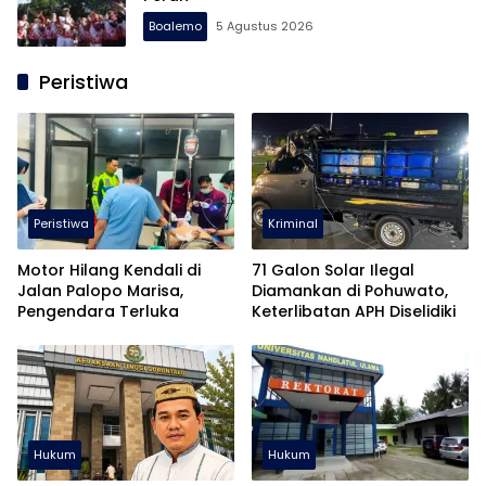
Boalemo
5 Agustus 2026
Peristiwa
Peristiwa
Kriminal
Motor Hilang Kendali di
71 Galon Solar Ilegal
Jalan Palopo Marisa,
Diamankan di Pohuwato,
Pengendara Terluka
Keterlibatan APH Diselidiki
Hukum
Hukum