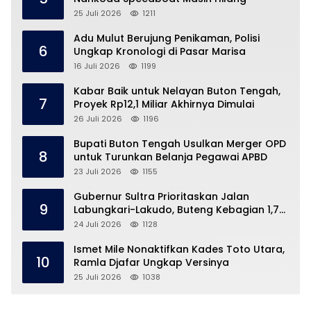
25 Juli 2026
1211
Adu Mulut Berujung Penikaman, Polisi
6
Ungkap Kronologi di Pasar Marisa
16 Juli 2026
1199
Kabar Baik untuk Nelayan Buton Tengah,
7
Proyek Rp12,1 Miliar Akhirnya Dimulai
26 Juli 2026
1196
Bupati Buton Tengah Usulkan Merger OPD
8
untuk Turunkan Belanja Pegawai APBD
23 Juli 2026
1155
Gubernur Sultra Prioritaskan Jalan
9
Labungkari-Lakudo, Buteng Kebagian 1,7
Km
24 Juli 2026
1128
Ismet Mile Nonaktifkan Kades Toto Utara,
10
Ramla Djafar Ungkap Versinya
25 Juli 2026
1038