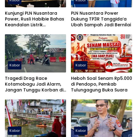
Kunjungi PLN Nusantara
PLN Nusantara Power
Power, Rusli Habibie Bahas
Dukung TP3R Tanggida’a
Keandalan Listrik
Ubah Sampah Jadi Bernilai
Gorontalo
Kabar
Kabar
Tragedi Drag Race
Heboh Soal Senam Rp5.000
Kotamobagu Jadi Alarm,
di Pendopo, Pemkab
Jangan Tunggu Korban di
Tulungagung Buka Suara
Jalan Baypas Bone
Bolango
Kabar
Kabar