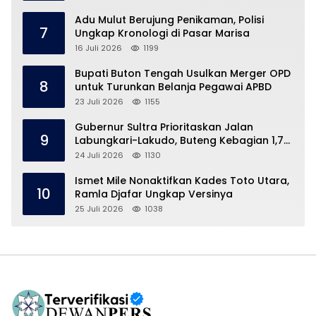
Adu Mulut Berujung Penikaman, Polisi
7
Ungkap Kronologi di Pasar Marisa
16 Juli 2026
1199
Bupati Buton Tengah Usulkan Merger OPD
8
untuk Turunkan Belanja Pegawai APBD
23 Juli 2026
1155
Gubernur Sultra Prioritaskan Jalan
9
Labungkari-Lakudo, Buteng Kebagian 1,7
Km
24 Juli 2026
1130
Ismet Mile Nonaktifkan Kades Toto Utara,
10
Ramla Djafar Ungkap Versinya
25 Juli 2026
1038