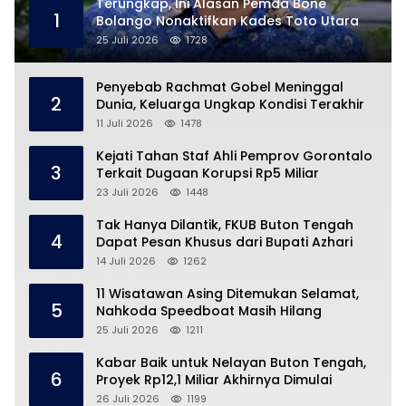
Terungkap, Ini Alasan Pemda Bone
1
Bolango Nonaktifkan Kades Toto Utara
25 Juli 2026
1728
Penyebab Rachmat Gobel Meninggal
2
Dunia, Keluarga Ungkap Kondisi Terakhir
11 Juli 2026
1478
Kejati Tahan Staf Ahli Pemprov Gorontalo
3
Terkait Dugaan Korupsi Rp5 Miliar
23 Juli 2026
1448
Tak Hanya Dilantik, FKUB Buton Tengah
4
Dapat Pesan Khusus dari Bupati Azhari
14 Juli 2026
1262
11 Wisatawan Asing Ditemukan Selamat,
5
Nahkoda Speedboat Masih Hilang
25 Juli 2026
1211
Kabar Baik untuk Nelayan Buton Tengah,
6
Proyek Rp12,1 Miliar Akhirnya Dimulai
26 Juli 2026
1199