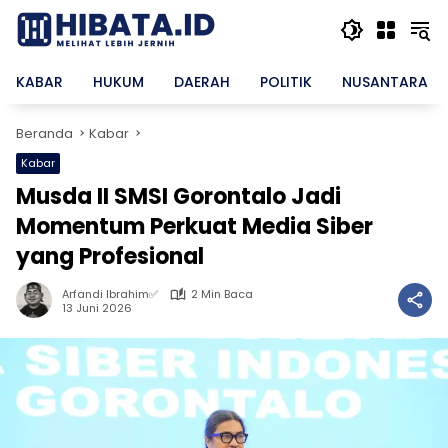
Langsung
ke
konten
KABAR
HUKUM
DAERAH
POLITIK
NUSANTARA
Beranda
Kabar
Kabar
Musda II SMSI Gorontalo Jadi
Momentum Perkuat Media Siber
yang Profesional
Arfandi Ibrahim✅
2 Min Baca
13 Juni 2026