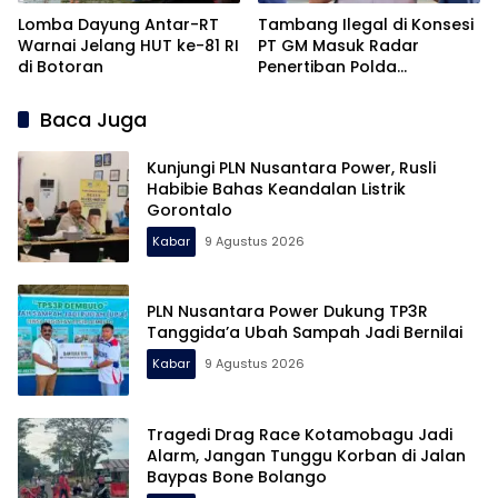
Lomba Dayung Antar-RT
Tambang Ilegal di Konsesi
Warnai Jelang HUT ke-81 RI
PT GM Masuk Radar
di Botoran
Penertiban Polda
Gorontalo
Baca Juga
Kunjungi PLN Nusantara Power, Rusli
Habibie Bahas Keandalan Listrik
Gorontalo
Kabar
9 Agustus 2026
PLN Nusantara Power Dukung TP3R
Tanggida’a Ubah Sampah Jadi Bernilai
Kabar
9 Agustus 2026
Tragedi Drag Race Kotamobagu Jadi
Alarm, Jangan Tunggu Korban di Jalan
Baypas Bone Bolango