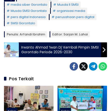
media siber Gorontalo
Musda II SMSI
Musda SMSI Gorontalo
organisasi media
pers digital Indonesia
perusahaan pers digital
SMSI Gorontalo
Penulis: Arfandi Ibrahim
Editor: Sarjan M. Lahai
Irwanto Ahmad ‘Iwan Dj’ Kembali Pimpin SMSI
Gorontalo Periode 2026-2030
Pos Terkait
Kabar
Kabar