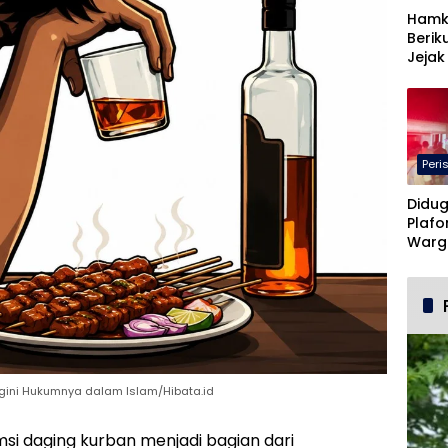
Hamk
Berik
Jejak
Peri
Didug
Plafo
Warg
Terba
egini Hukumnya dalam Islam/Hibata.id
i daging kurban menjadi bagian dari