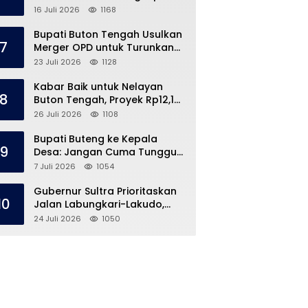
Kronologi di Pasar Marisa
16 Juli 2026
1168
Bupati Buton Tengah Usulkan
7
Merger OPD untuk Turunkan
Belanja Pegawai APBD
23 Juli 2026
1128
Kabar Baik untuk Nelayan
8
Buton Tengah, Proyek Rp12,1
Miliar Akhirnya Dimulai
26 Juli 2026
1108
Bupati Buteng ke Kepala
9
Desa: Jangan Cuma Tunggu
Dana Desa, ‘Jemput Bola’
7 Juli 2026
1054
Gubernur Sultra Prioritaskan
10
Jalan Labungkari-Lakudo,
Buteng Kebagian 1,7 Km
24 Juli 2026
1050