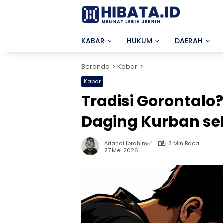
Langsung
ke
konten
KABAR
HUKUM
DAERAH
Beranda
Kabar
Kabar
Tradisi Gorontal
Daging Kurban seb
Arfandi Ibrahim✅
3 Min Baca
27 Mei 2026