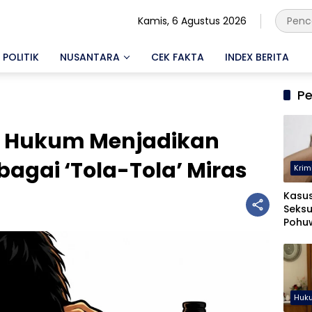
Kamis, 6 Agustus 2026
POLITIK
NUSANTARA
CEK FAKTA
INDEX BERITA
Pe
o? Hukum Menjadikan
agai ‘Tola-Tola’ Miras
Krim
Kasu
Seksu
Pohuw
Ters
Huk