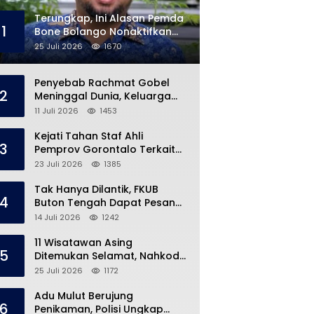
Terungkap, Ini Alasan Pemda
1
Bone Bolango Nonaktifkan
Kades Toto Utara
25 Juli 2026
1670
Penyebab Rachmat Gobel
2
Meninggal Dunia, Keluarga
Ungkap Kondisi Terakhir
11 Juli 2026
1453
Kejati Tahan Staf Ahli
3
Pemprov Gorontalo Terkait
Dugaan Korupsi Rp5 Miliar
23 Juli 2026
1385
Tak Hanya Dilantik, FKUB
4
Buton Tengah Dapat Pesan
Khusus dari Bupati Azhari
14 Juli 2026
1242
11 Wisatawan Asing
5
Ditemukan Selamat, Nahkoda
Speedboat Masih Hilang
25 Juli 2026
1172
Adu Mulut Berujung
6
Penikaman, Polisi Ungkap