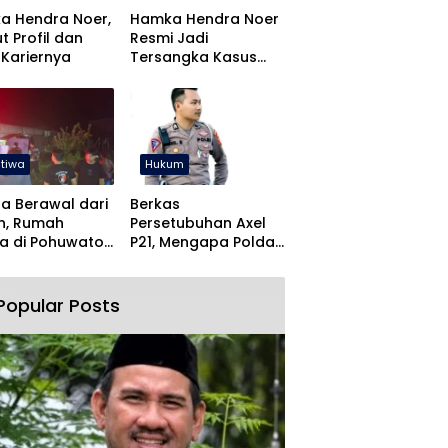
a Hendra Noer,
Hamka Hendra Noer
ut Profil dan
Resmi Jadi
 Kariernya
Tersangka Kasus
Command Center
Gorontalo
stiwa
Hukum
a Berawal dari
Berkas
n, Rumah
Persetubuhan Axel
a di Pohuwato
P21, Mengapa Polda
kar Dini Hari
Gorontalo Butuh
Waktu Begitu Lama?
Popular Posts