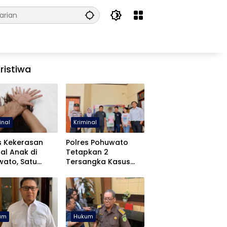
ristiwa
inal
Kriminal
s Kekerasan
Polres Pohuwato
al Anak di
Tetapkan 2
ato, Satu
Tersangka Kasus
angka Ditahan
Dugaan Rudapaksa
dan Pencabulan
um
Hukum